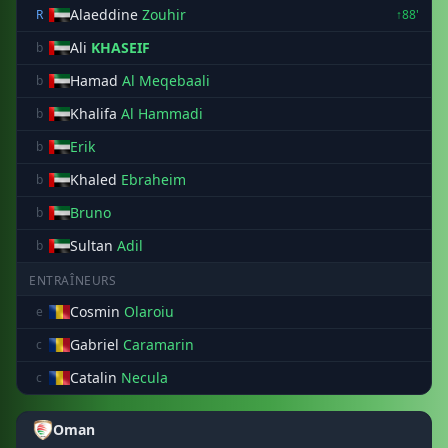
Alaeddine
Zouhir
R
↑88'
Ali
KHASEIF
b
Hamad
Al Meqebaali
b
Khalifa
Al Hammadi
b
Erik
b
Khaled
Ebraheim
b
Bruno
b
Sultan
Adil
b
ENTRAÎNEURS
Cosmin
Olaroiu
e
Gabriel
Caramarin
c
Catalin
Necula
c
Oman