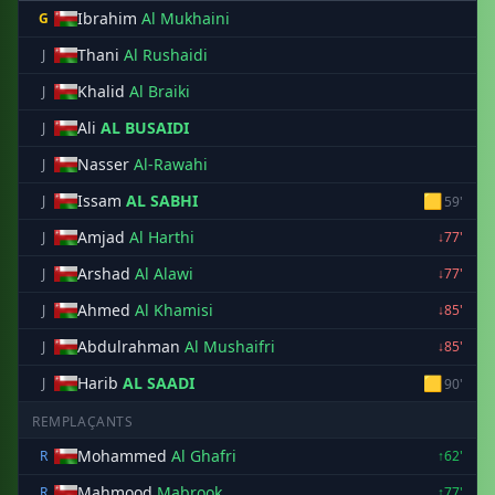
Ibrahim
Al Mukhaini
G
Thani
Al Rushaidi
J
Khalid
Al Braiki
J
Ali
AL BUSAIDI
J
Nasser
Al-Rawahi
J
Issam
AL SABHI
🟨
J
59'
Amjad
Al Harthi
J
↓77'
Arshad
Al Alawi
J
↓77'
Ahmed
Al Khamisi
J
↓85'
Abdulrahman
Al Mushaifri
J
↓85'
Harib
AL SAADI
🟨
J
90'
REMPLAÇANTS
Mohammed
Al Ghafri
R
↑62'
Mahmood
Mabrook
R
↑77'