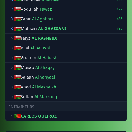
Abdullah
Fawaz
R
↑77'
Zahir
Al Aghbari
R
↑85'
Muhsen
AL GHASSANI
R
↑85'
Faiyz
AL RASHEIDI
b
Bilal
Al Balushi
b
Ghanim
Al Habashi
b
Musab
Al Shaqsy
b
Salaah
Al Yahyaei
b
Ahed
Al Mashaikhi
b
Sultan
Al Marzouq
b
ENTRAÎNEURS
CARLOS QUEIROZ
e