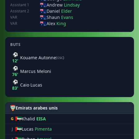
Andrew
Lindsay
Assistant 1
Daniel
Elder
Assistant 2
Shaun
Evans
VAR
Alex
King
VAR
BUTS
⚽
Kouame Autonne
(csc)
12'
⚽
Marcus Meloni
76'
⚽
Caio Lucas
83'
Emirats arabes unis
Khalid
EISA
G
Lucas
Pimenta
J