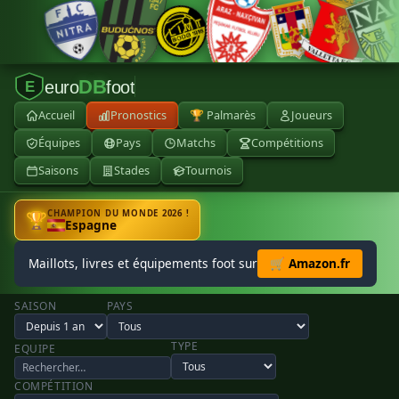
DB
euro
foot
E
Accueil
Pronostics
🏆 Palmarès
Joueurs
Équipes
Pays
Matchs
Compétitions
Saisons
Stades
Tournois
CHAMPION DU MONDE 2026 !
🏆
Espagne
Maillots, livres et équipements foot sur
🛒 Amazon.fr
SAISON
PAYS
TYPE
EQUIPE
COMPÉTITION