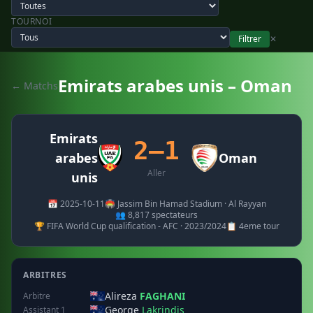
TOURNOI
Filtrer
✕
Emirats arabes unis – Oman
← Matchs
Emirats
2–1
arabes
Oman
Aller
unis
📅 2025-10-11
🏟️ Jassim Bin Hamad Stadium · Al Rayyan
👥 8,817 spectateurs
🏆 FIFA World Cup qualification - AFC · 2023/2024
📋 4eme tour
ARBITRES
Alireza
FAGHANI
Arbitre
George
Lakrindis
Assistant 1