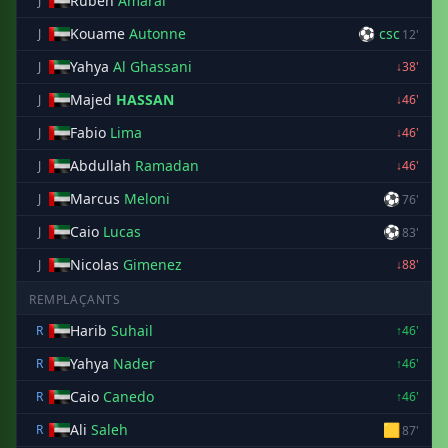
Ruben
Amaral
J
Kouame
Autonne
⚽ csc
J
12'
Yahya
Al Ghassani
J
↓38'
Majed
HASSAN
J
↓46'
Fabio
Lima
J
↓46'
Abdullah
Ramadan
J
↓46'
Marcus
Meloni
⚽
J
76'
Caio
Lucas
⚽
J
83'
Nicolas
Gimenez
J
↓88'
REMPLAÇANTS
Harib
Suhail
R
↑46'
Yahya
Nader
R
↑46'
Caio
Canedo
R
↑46'
Ali
Saleh
🟨
R
87'