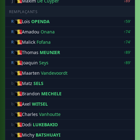
Maxim
De Cuyper
J
↓89'
REMPLAÇANTS
Loïs
OPENDA
R
↑59'
Amadou
Onana
R
↑74'
Malick
Fofana
R
↑74'
Thomas
MEUNIER
R
↑89'
Joaquin
Seys
R
↑89'
Maarten
Vandevoordt
b
Matz
SELS
b
Brandon
MECHELE
b
Axel
WITSEL
b
Charles
Vanhoutte
b
Dodi
LUKEBAKIO
b
Michy
BATSHUAYI
b