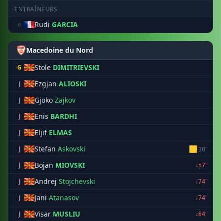
ENTRAÎNEURS
Rudi
GARCIA
e
Macedoine du Nord
Stole
DIMITRIEVSKI
G
Ezgjan
ALIOSKI
J
Gjoko
Zajkov
J
Enis
BARDHI
J
Eljif
ELMAS
J
Stefan
Askovski
🟨
J
30'
Bojan
MIOVSKI
J
↓57'
Andrej
Stojchevski
J
↓74'
Jani
Atanasov
J
↓74'
Visar
MUSLIU
J
↓84'