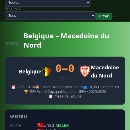
TOURNOI
Filtrer
✕
Belgique – Macedoine du
←
Nord
Matchs
0–0
Macedoine
Belgique
du Nord
Aller
📅 2025-10-10
🏟️ Planet Group Arena · Gent
👥 18,583 spectateurs
🏆 FIFA World Cup qualification - UEFA · 2025/2026
📋 Phase de Groupe
ARBITRES
Umut
MELER
Arbitre