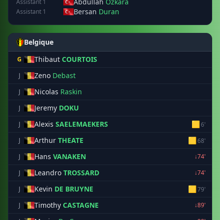
Abdullah
Ozkara
Assistant 1
Bersan
Duran
Assistant 1
Belgique
Thibaut
COURTOIS
G
Zeno
Debast
J
Nicolas
Raskin
J
Jeremy
DOKU
J
Alexis
SAELEMAEKERS
🟨
J
6'
Arthur
THEATE
🟨
J
68'
Hans
VANAKEN
J
↓74'
Leandro
TROSSARD
J
↓74'
Kevin
DE BRUYNE
🟨
J
79'
Timothy
CASTAGNE
J
↓89'