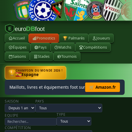
DB
euro
foot
E
Accueil
Pronostics
🏆 Palmarès
Joueurs
Équipes
Pays
Matchs
Compétitions
Saisons
Stades
Tournois
CHAMPION DU MONDE 2026 !
🏆
Espagne
Maillots, livres et équipements foot sur
🛒 Amazon.fr
SAISON
PAYS
TYPE
EQUIPE
COMPÉTITION