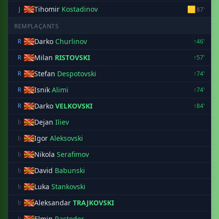
Tihomir
Kostadinov
🟨
J
87'
REMPLAÇANTS
Darko
Churlinov
R
↑46'
Milan
RISTOVSKI
R
↑57'
Stefan
Despotovski
R
↑74'
Isnik
Alimi
R
↑74'
Darko
VELKOVSKI
R
↑84'
Dejan
Iliev
b
Igor
Aleksovski
b
Nikola
Serafimov
b
David
Babunski
b
Luka
Stankovski
b
Aleksandar
TRAJKOVSKI
b
Elmin
Rastoder
b