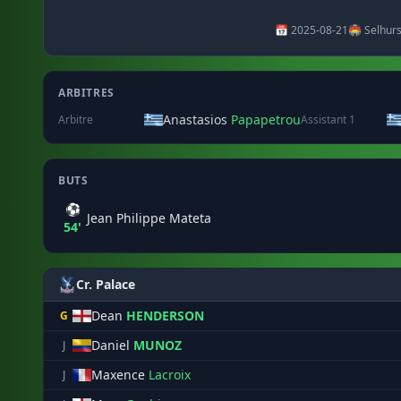
📅 2025-08-21
🏟️ Selhur
ARBITRES
Anastasios
Papapetrou
Arbitre
Assistant 1
BUTS
⚽
Jean Philippe Mateta
54'
Cr. Palace
Dean
HENDERSON
G
Daniel
MUNOZ
J
Maxence
Lacroix
J