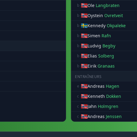
Ole
Langbraten
b
Oystein
Ovretveit
b
Kennedy
Okpaleke
b
Simen
Rafn
b
Ludvig
Begby
b
Elias
Solberg
b
Eirik
Granaas
b
ENTRAÎNEURS
Andreas
Hagen
e
Kenneth
Dokken
c
Jahn
Holmgren
c
Andreas
Jenssen
c