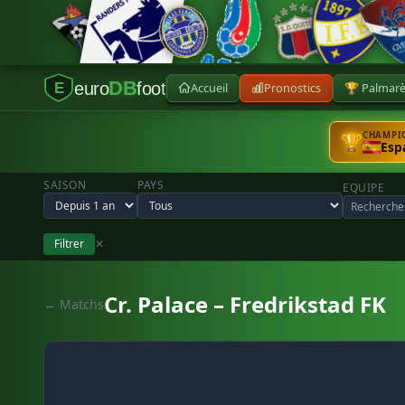
DB
euro
foot
Accueil
Pronostics
🏆 Palmar
E
CHAMPIO
🏆
Esp
SAISON
PAYS
EQUIPE
Filtrer
✕
Cr. Palace – Fredrikstad FK
← Matchs