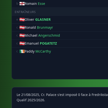
Romain
Esse
b
ENTRAÎNEURS
Oliver
GLASNER
e
Ronald
Brunmayr
c
Michael
Angerschmid
c
Emanuel
POGATETZ
c
Paddy
McCarthy
c
Le 21/08/2025, Cr. Palace s'est imposé 0 face à Fredriks
Qualif 2025/2026.