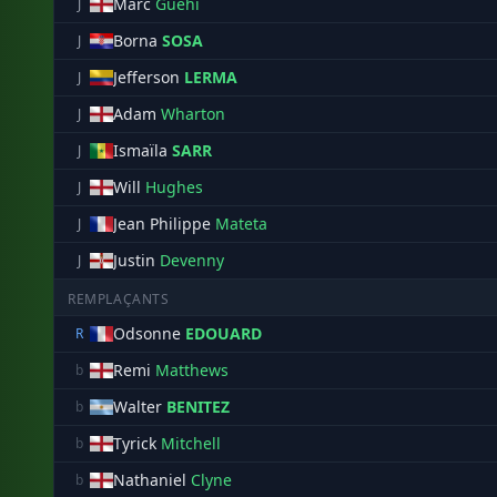
Marc
Guehi
J
Borna
SOSA
J
Jefferson
LERMA
J
Adam
Wharton
J
Ismaïla
SARR
J
Will
Hughes
J
Jean Philippe
Mateta
J
Justin
Devenny
J
REMPLAÇANTS
Odsonne
EDOUARD
R
Remi
Matthews
b
Walter
BENITEZ
b
Tyrick
Mitchell
b
Nathaniel
Clyne
b