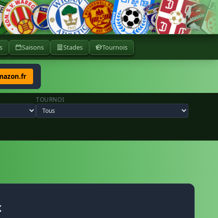
s
Saisons
Stades
Tournois
mazon.fr
TOURNOI
K