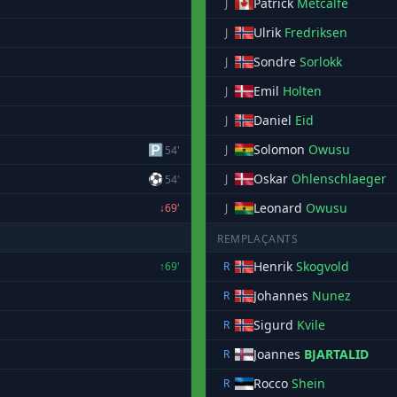
Patrick
Metcalfe
J
Ulrik
Fredriksen
J
Sondre
Sorlokk
J
Emil
Holten
J
Daniel
Eid
J
🅿
Solomon
Owusu
J
54'
⚽
Oskar
Ohlenschlaeger
J
54'
Leonard
Owusu
↓69'
J
REMPLAÇANTS
Henrik
Skogvold
↑69'
R
Johannes
Nunez
R
Sigurd
Kvile
R
Joannes
BJARTALID
R
Rocco
Shein
R