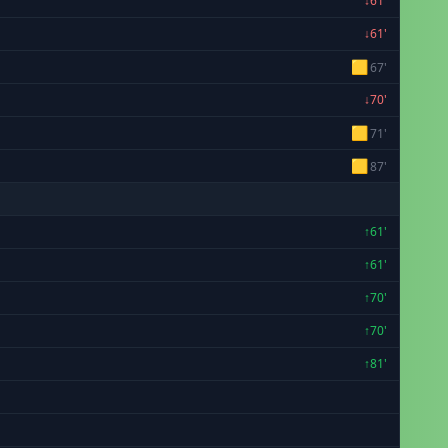
↓61'
↓61'
🟨
67'
↓70'
🟨
71'
🟨
87'
↑61'
↑61'
↑70'
↑70'
↑81'