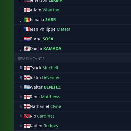
Jefferson
LERMA
J
Adam
Wharton
J
Ismaïla
SARR
J
Jean Philippe
Mateta
J
Borna
SOSA
J
Daichi
KAMADA
J
REMPLAÇANTS
Tyrick
Mitchell
R
Justin
Devenny
R
Walter
BENITEZ
b
Remi
Matthews
b
Nathaniel
Clyne
b
Rio
Cardines
b
Kaden
Rodney
b