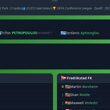
Aller
st Park · Croydon
👥 23,013 spectateurs
🏆 UEFA Conference League - Qualif · 20
Trifon
PETROPOULOS
Iordanis
Aptosoglou
Assistant 1
Fredrikstad FK
Martin
Borsheim
G
Stian
Molde
J
Maxwell
Woledzi
J