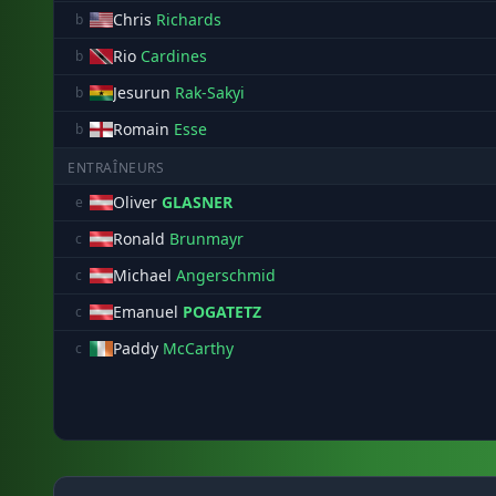
Chris
Richards
b
Rio
Cardines
b
Jesurun
Rak-Sakyi
b
Romain
Esse
b
ENTRAÎNEURS
Oliver
GLASNER
e
Ronald
Brunmayr
c
Michael
Angerschmid
c
Emanuel
POGATETZ
c
Paddy
McCarthy
c