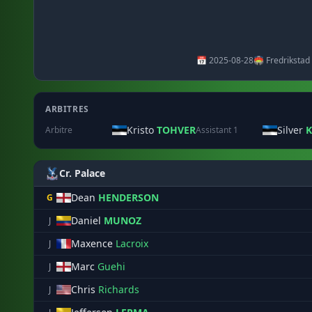
📅 2025-08-28
🏟️ Fredrikstad
ARBITRES
Kristo
TOHVER
Silver
K
Arbitre
Assistant 1
Cr. Palace
Dean
HENDERSON
G
Daniel
MUNOZ
J
Maxence
Lacroix
J
Marc
Guehi
J
Chris
Richards
J