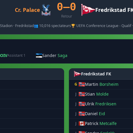
0–0
Cr. Palace
Fredrikstad F
Retour
 Stadion · Fredrikstad
👥 10,016 spectateurs
🏆 UEFA Conference League - Qualif 
OIV
Sander
Saga
Assistant 1
Fredrikstad FK
Martin
Borsheim
G
Stian
Molde
J
Ulrik
Fredriksen
J
Daniel
Eid
J
Patrick
Metcalfe
J