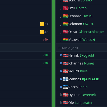
Sondre
Sorlokk
J
Emil
Holten
J
Leonard
Owusu
J
🟨
Solomon
Owusu
J
23'
🟨
Oskar
Ohlenschlaeger
J
47'
Maxwell
Woledzi
↓90'
J
REMPLAÇANTS
Henrik
Skogvold
↑78'
R
Johannes
Nunez
↑90'
R
Sigurd
Kvile
R
Joannes
BJARTALID
R
Rocco
Shein
R
Oystein
Ovretveit
b
Ole
Langbraten
b