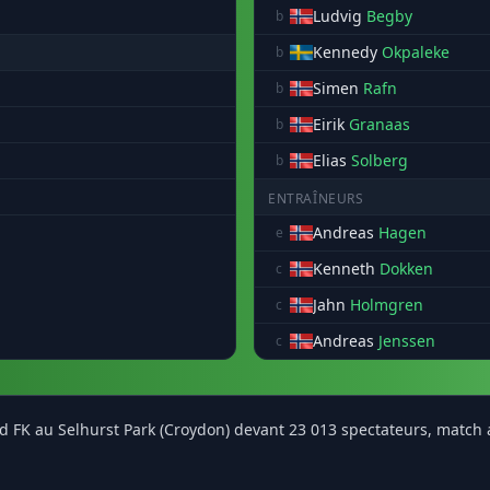
Ludvig
Begby
b
Kennedy
Okpaleke
b
Simen
Rafn
b
Eirik
Granaas
b
Elias
Solberg
b
ENTRAÎNEURS
Andreas
Hagen
e
Kenneth
Dokken
c
Jahn
Holmgren
c
Andreas
Jenssen
c
tad FK au Selhurst Park (Croydon) devant 23 013 spectateurs, match 