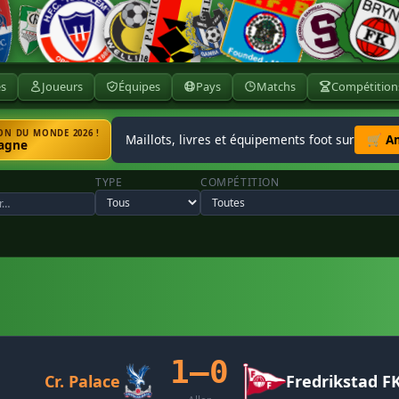
ès
Joueurs
Équipes
Pays
Matchs
Compétition
N DU MONDE 2026 !
Maillots, livres et équipements foot sur
🛒 A
agne
TYPE
COMPÉTITION
1–0
Cr. Palace
Fredrikstad F