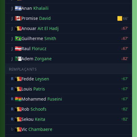
Anan
Khalaili
J
Promise
David
🟨
J
66'
Anouar
Ait El Hadj
J
↓67'
Guilherme
Smith
J
↓67'
Raul
Florucz
J
↓67'
Adem
Zorgane
J
↓82'
REMPLAÇANTS
Fedde
Leysen
R
↑67'
Louis
Patris
R
↑67'
Mohammed
Fuseini
R
↑67'
Rob
Schoofs
R
↑82'
Sekou
Keita
R
↑82'
Vic
Chambaere
b