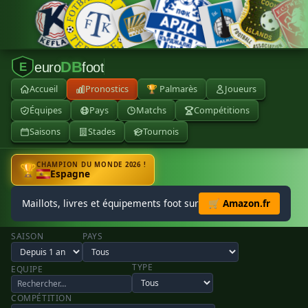
DB
euro
foot
E
Accueil
Pronostics
🏆 Palmarès
Joueurs
Équipes
Pays
Matchs
Compétitions
Saisons
Stades
Tournois
CHAMPION DU MONDE 2026 !
🏆
Espagne
Maillots, livres et équipements foot sur
🛒 Amazon.fr
SAISON
PAYS
TYPE
EQUIPE
COMPÉTITION