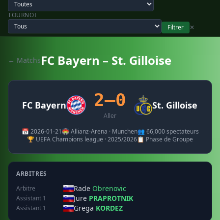
TOURNOI
Filtrer
✕
FC Bayern – St. Gilloise
← Matchs
2–0
FC Bayern
St. Gilloise
Aller
📅 2026-01-21
🏟️ Allianz-Arena · Munchen
👥 66,000 spectateurs
🏆 UEFA Champions league · 2025/2026
📋 Phase de Groupe
ARBITRES
Rade
Obrenovic
Arbitre
Jure
PRAPROTNIK
Assistant 1
Grega
KORDEZ
Assistant 1