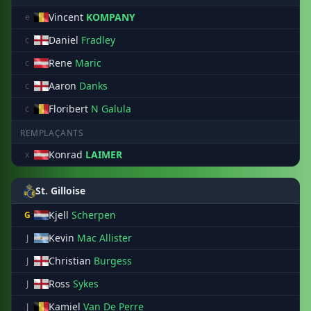
Vincent
KOMPANY
e
Daniel
Fradley
c
Rene
Maric
c
Aaron
Danks
c
Floribert
N Galula
c
REMPLAÇANTS
Konrad
LAIMER
x
St. Gilloise
Kjell
Scherpen
G
Kevin
Mac Allister
J
Christian
Burgess
J
Ross
Sykes
J
Kamiel
Van De Perre
J