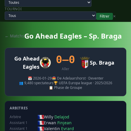
TOURNOI
Filtrer
✕
Go Ahead Eagles – Sp. Braga
← Matchs
0–0
Go Ahead
Sp. Braga
Eagles
Aller
📅 2026-01-29
🏟️ De Adelaarshorst · Deventer
👥 9,480 spectateurs
🏆 UEFA Europa league · 2025/2026
📋 Phase de Groupe
ARBITRES
Willy
Delajod
Arbitre
Erwan
Finjean
Assistant 1
Valentin
Evrard
Assistant 1