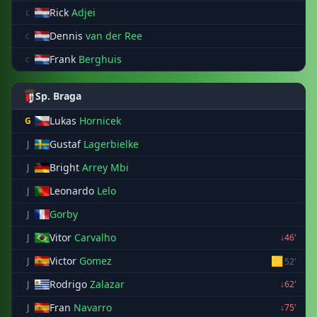
Rick
Adjei
c
Dennis
van der Ree
c
Frank
Berghuis
c
Sp. Braga
Lukas
Hornicek
G
Gustaf
Lagerbielke
J
Bright
Arrey Mbi
J
Leonardo
Lelo
J
Gorby
J
Vitor
Carvalho
J
↓46'
Victor
Gomez
🟨
J
52'
Rodrigo
Zalazar
J
↓62'
Fran
Navarro
J
↓75'