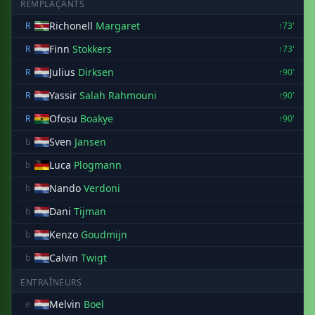
REMPLAÇANTS
Richonell
Margaret
R
↑73'
Finn
Stokkers
R
↑73'
Julius
Dirksen
R
↑90'
Yassir
Salah Rahmouni
R
↑90'
Ofosu
Boakye
R
↑90'
Sven
Jansen
b
Luca
Plogmann
b
Nando
Verdoni
b
Dani
Tijman
b
Kenzo
Goudmijn
b
Calvin
Twigt
b
ENTRAÎNEURS
Melvin
Boel
e