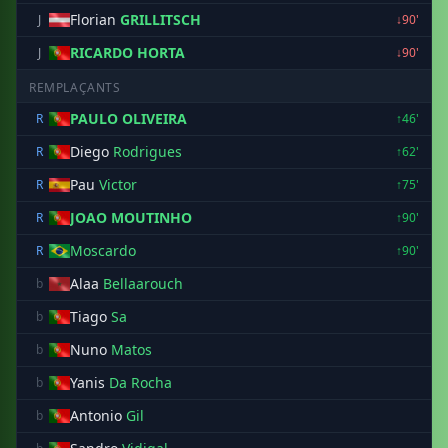
Florian
GRILLITSCH
J
↓90'
RICARDO HORTA
J
↓90'
REMPLAÇANTS
PAULO OLIVEIRA
R
↑46'
Diego
Rodrigues
R
↑62'
Pau
Victor
R
↑75'
JOAO MOUTINHO
R
↑90'
Moscardo
R
↑90'
Alaa
Bellaarouch
b
Tiago
Sa
b
Nuno
Matos
b
Yanis
Da Rocha
b
Antonio
Gil
b