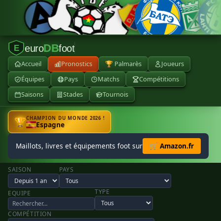
DB
euro
foot
E
Accueil
Pronostics
🏆 Palmarès
Joueurs
Équipes
Pays
Matchs
Compétitions
Saisons
Stades
Tournois
CHAMPION DU MONDE 2026 !
🏆
Espagne
Maillots, livres et équipements foot sur
🛒 Amazon.fr
SAISON
PAYS
TYPE
EQUIPE
COMPÉTITION