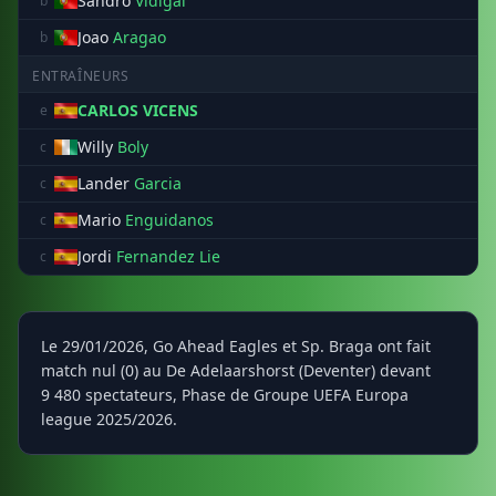
Sandro
Vidigal
b
Joao
Aragao
b
ENTRAÎNEURS
CARLOS VICENS
e
Willy
Boly
c
Lander
Garcia
c
Mario
Enguidanos
c
Jordi
Fernandez Lie
c
Le 29/01/2026, Go Ahead Eagles et Sp. Braga ont fait
match nul (0) au De Adelaarshorst (Deventer) devant
9 480 spectateurs, Phase de Groupe UEFA Europa
league 2025/2026.