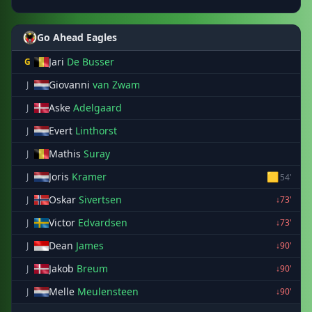
Go Ahead Eagles
Jari
De Busser
G
Giovanni
van Zwam
J
Aske
Adelgaard
J
Evert
Linthorst
J
Mathis
Suray
J
Joris
Kramer
🟨
J
54'
Oskar
Sivertsen
J
↓73'
Victor
Edvardsen
J
↓73'
Dean
James
J
↓90'
Jakob
Breum
J
↓90'
Melle
Meulensteen
J
↓90'