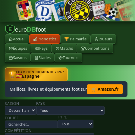
DB
euro
foot
E
Accueil
Pronostics
🏆 Palmarès
Joueurs
Équipes
Pays
Matchs
Compétitions
Saisons
Stades
Tournois
CHAMPION DU MONDE 2026 !
🏆
Espagne
Maillots, livres et équipements foot sur
🛒 Amazon.fr
SAISON
PAYS
TYPE
EQUIPE
COMPÉTITION