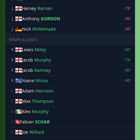
Harvey
Barnes
J
↓78'
Anthony
GORDON
J
↓90'
Nick
Woltemade
J
↓90'
REMPLAÇANTS
Lewis
Miley
R
↑60'
Jacob
Murphy
R
↑78'
Jacob
Ramsey
R
↑90'
Yoane
Wissa
R
↑90'
Adam
Harrison
b
Max
Thompson
b
Alex
Murphy
b
Fabian
SCHAR
b
Joe
Willock
b