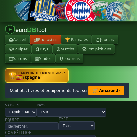
DB
euro
foot
E
Accueil
Pronostics
🏆 Palmarès
Joueurs
Équipes
Pays
Matchs
Compétitions
Saisons
Stades
Tournois
CHAMPION DU MONDE 2026 !
🏆
Espagne
Maillots, livres et équipements foot sur
🛒 Amazon.fr
SAISON
PAYS
TYPE
EQUIPE
COMPÉTITION