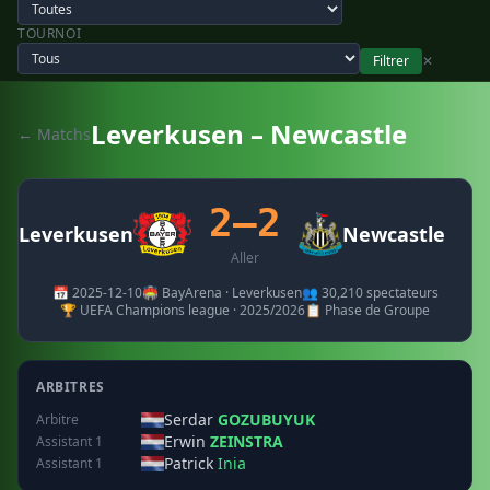
TOURNOI
Filtrer
✕
Leverkusen – Newcastle
← Matchs
2–2
Leverkusen
Newcastle
Aller
📅 2025-12-10
🏟️ BayArena · Leverkusen
👥 30,210 spectateurs
🏆 UEFA Champions league · 2025/2026
📋 Phase de Groupe
ARBITRES
Serdar
GOZUBUYUK
Arbitre
Erwin
ZEINSTRA
Assistant 1
Patrick
Inia
Assistant 1