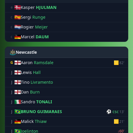
Kasper
HJULMAN
e
Sergi
Runge
c
Rogier
Meijer
c
Marcel
DAUM
c
Newcastle
Aaron
Ramsdale
🟨
G
82'
Lewis
Hall
J
Tino
Livramento
J
Dan
Burn
J
Sandro
TONALI
J
BRUNO GUIMARAES
⚽ csc
J
13'
Malick
Thiaw
🟨
J
21'
Joelinton
J
↓60'