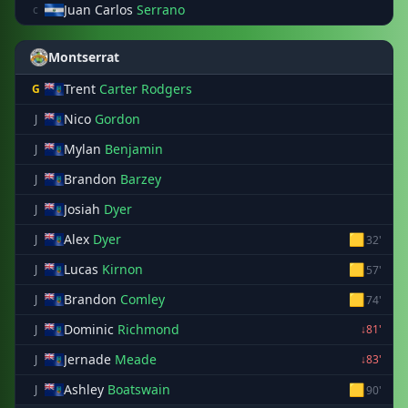
Juan Carlos
Serrano
c
Montserrat
Trent
Carter Rodgers
G
Nico
Gordon
J
Mylan
Benjamin
J
Brandon
Barzey
J
Josiah
Dyer
J
Alex
Dyer
🟨
J
32'
Lucas
Kirnon
🟨
J
57'
Brandon
Comley
🟨
J
74'
Dominic
Richmond
J
↓81'
Jernade
Meade
J
↓83'
Ashley
Boatswain
🟨
J
90'