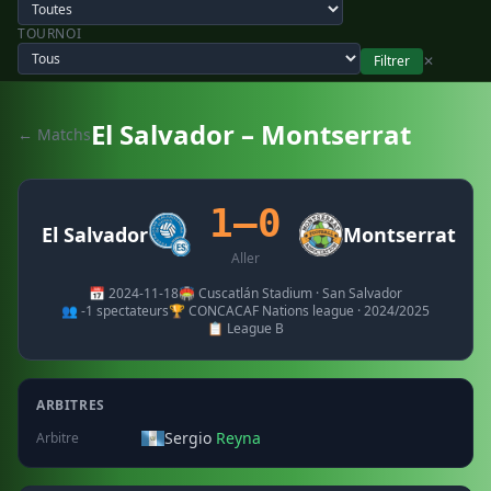
TOURNOI
Filtrer
✕
El Salvador – Montserrat
← Matchs
1–0
El Salvador
Montserrat
Aller
📅 2024-11-18
🏟️ Cuscatlán Stadium · San Salvador
👥 -1 spectateurs
🏆 CONCACAF Nations league · 2024/2025
📋 League B
ARBITRES
Sergio
Reyna
Arbitre