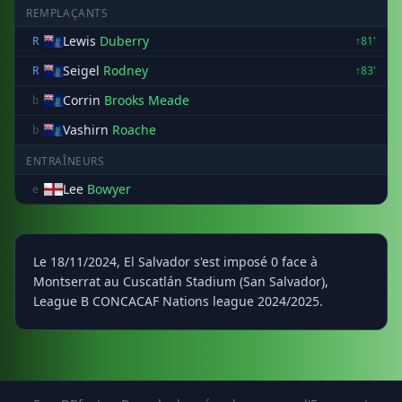
REMPLAÇANTS
Lewis
Duberry
R
↑81'
Seigel
Rodney
R
↑83'
Corrin
Brooks Meade
b
Vashirn
Roache
b
ENTRAÎNEURS
Lee
Bowyer
e
Le 18/11/2024, El Salvador s'est imposé 0 face à
Montserrat au Cuscatlán Stadium (San Salvador),
League B CONCACAF Nations league 2024/2025.