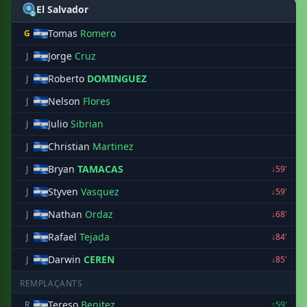
El Salvador
Tomas
Romero
G
Jorge
Cruz
J
Roberto
DOMINGUEZ
J
Nelson
Flores
J
Julio
Sibrian
J
Christian
Martinez
J
Bryan
TAMACAS
J
↓59'
Styven
Vasquez
J
↓59'
Nathan
Ordaz
J
↓68'
Rafael
Tejada
J
↓84'
Darwin
CEREN
J
↓85'
REMPLAÇANTS
Tereso
Benitez
R
↑59'