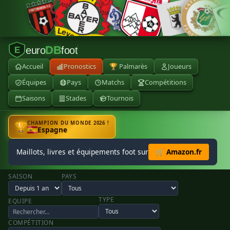
DB
euro
foot
E
Accueil
Pronostics
🏆 Palmarès
Joueurs
Équipes
Pays
Matchs
Compétitions
Saisons
Stades
Tournois
CHAMPION DU MONDE 2026 !
🏆
Espagne
Maillots, livres et équipements foot sur
🛒 Amazon.fr
SAISON
PAYS
TYPE
EQUIPE
COMPÉTITION