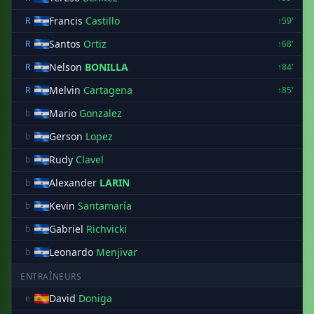
Francis
Castillo
R
↑59'
Santos
Ortiz
R
↑68'
Nelson
BONILLA
R
↑84'
Melvin
Cartagena
R
↑85'
Mario
Gonzalez
b
Gerson
Lopez
b
Rudy
Clavel
b
Alexander
LARIN
b
Kevin
Santamaría
b
Gabriel
Richvicki
b
Leonardo
Menjivar
b
ENTRAÎNEURS
David
Doniga
e