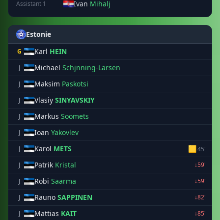
Ivan
Mihalj
Assistant 1
Estonie
Karl
HEIN
G
Michael
Schjnning-Larsen
J
Maksim
Paskotsi
J
Vlasiy
SINYAVSKIY
J
Markus
Soomets
J
Ioan
Yakovlev
J
Karol
METS
🟨
J
45'
Patrik
Kristal
J
↓59'
Robi
Saarma
J
↓59'
Rauno
SAPPINEN
J
↓82'
Mattias
KAIT
J
↓85'