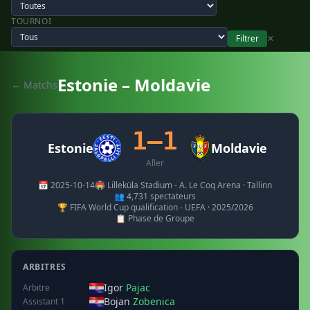
TOURNOI
Filtrer
✕
Estonie – Moldavie
← Matchs
1–1
Estonie
Moldavie
Aller
📅 2025-10-14
🏟️ Lilleküla Stadium - A. Le Coq Arena · Tallinn
👥 4,731 spectateurs
🏆 FIFA World Cup qualification - UEFA · 2025/2026
📋 Phase de Groupe
ARBITRES
Igor
Pajac
Arbitre
Bojan
Zobenica
Assistant 1