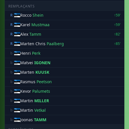
REMPLAÇANTS
Rocco
Shein
R
↑59'
Karel
Mustmaa
R
↑59'
Alex
Tamm
R
↑82'
Marten Chris
Paalberg
R
↑85'
Henri
Perk
b
Matvei
IGONEN
b
Marten
KUUSK
b
Rasmus
Peetson
b
Kevor
Palumets
b
Martin
MILLER
b
Martin
Vetkal
b
Joonas
TAMM
b