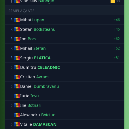
Vladislav
Baboglo
🟨
J
88'
REMPLAÇANTS
Mihai
Lupan
R
↑46'
Stefan
Bodisteanu
R
↑46'
Ion
Bors
R
↑62'
Mihail
Stefan
R
↑62'
Sergiu
PLATICA
R
↑81'
Dumitru
CELEADNIC
b
Cristian
Avram
b
Daniel
Dumbravanu
b
Iurie
Iovu
b
Ilie
Botnari
b
Alexandru
Boiciuc
b
Vitalie
DAMASCAN
b