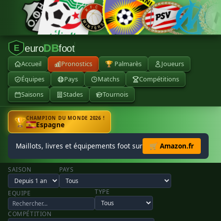
DB
euro
foot
E
Accueil
Pronostics
🏆 Palmarès
Joueurs
Équipes
Pays
Matchs
Compétitions
Saisons
Stades
Tournois
CHAMPION DU MONDE 2026 !
🏆
Espagne
Maillots, livres et équipements foot sur
🛒 Amazon.fr
SAISON
PAYS
TYPE
EQUIPE
COMPÉTITION