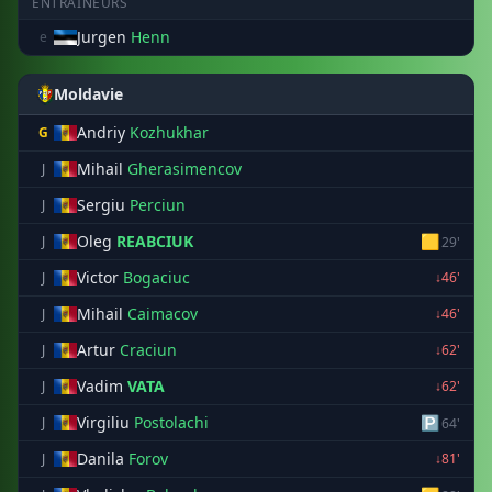
ENTRAÎNEURS
Jurgen
Henn
e
Moldavie
Andriy
Kozhukhar
G
Mihail
Gherasimencov
J
Sergiu
Perciun
J
Oleg
REABCIUK
🟨
J
29'
Victor
Bogaciuc
J
↓46'
Mihail
Caimacov
J
↓46'
Artur
Craciun
J
↓62'
Vadim
VATA
J
↓62'
Virgiliu
Postolachi
🅿
J
64'
Danila
Forov
J
↓81'