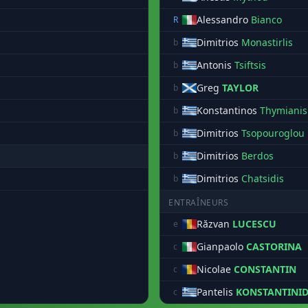
Alessandro
Bianco
R
Dimitrios
Monastirlis
b
Antonis
Tsiftsis
b
Greg
TAYLOR
b
Konstantinos
Thymianis
b
Dimitrios
Tsopouroglou
b
Dimitrios
Berdos
b
Dimitrios
Chatsidis
b
ENTRAÎNEURS
Răzvan
LUCESCU
e
Gianpaolo
CASTORINA
c
Nicolae
CONSTANTIN
c
Pantelis
KONSTANTINID
c