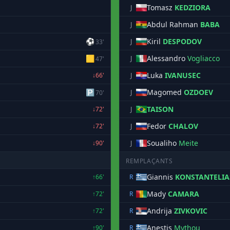
Tomasz
KEDZIORA
J
Abdul Rahman
BABA
J
⚽
Kiril
DESPODOV
J
33'
🟨
Alessandro
Vogliacco
J
47'
Luka
IVANUSEC
↓66'
J
🅿
Magomed
OZDOEV
J
70'
TAISON
↓72'
J
Fedor
CHALOV
↓72'
J
Soualiho
Meite
↓90'
J
REMPLAÇANTS
Giannis
KONSTANTELIA
↑66'
R
Mady
CAMARA
↑72'
R
Andrija
ZIVKOVIC
↑72'
R
Anestis
Mythou
↑90'
R