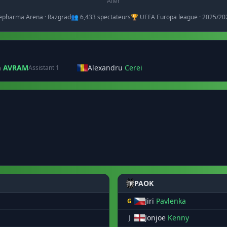
Aller
epharma Arena · Razgrad
👥 6,433 spectateurs
🏆 UEFA Europa league · 2025/20
n
AVRAM
Alexandru
Cerei
Assistant 1
PAOK
Jiri
Pavlenka
G
Jonjoe
Kenny
J