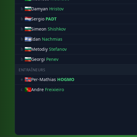
Damyan
Hristov
b
Sergio
PADT
b
Simeon
Shishkov
b
Idan
Nachmias
b
Metodiy
Stefanov
b
Georgi
Penev
b
ENTRAÎNEURS
Per-Mathias
HOGMO
e
Andre
Freixieiro
c