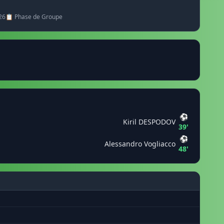
26
📋 Phase de Groupe
⚽
Kiril DESPODOV
39'
⚽
Alessandro Vogliacco
48'