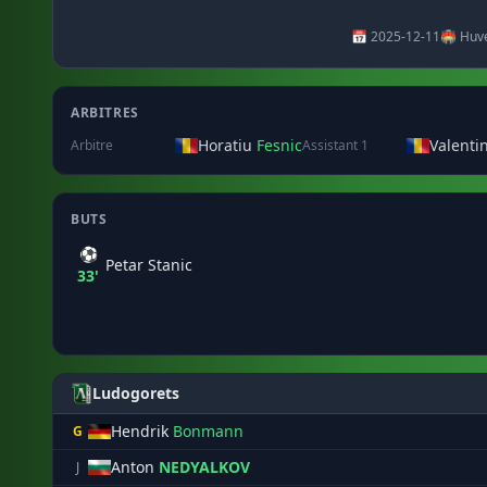
📅 2025-12-11
🏟️ Huv
ARBITRES
Horatiu
Fesnic
Valenti
Arbitre
Assistant 1
BUTS
⚽
Petar Stanic
33'
Ludogorets
Hendrik
Bonmann
G
Anton
NEDYALKOV
J