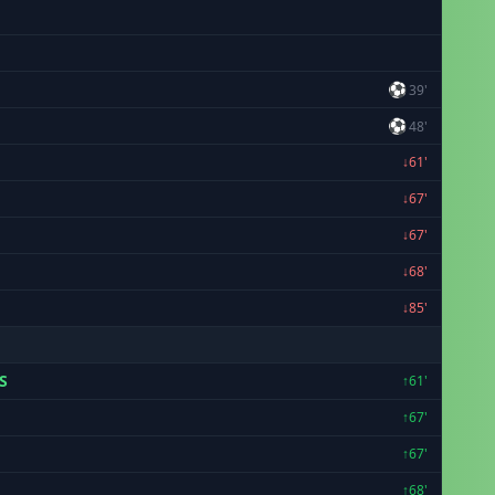
⚽
39'
⚽
48'
↓61'
↓67'
↓67'
↓68'
↓85'
S
↑61'
↑67'
↑67'
↑68'