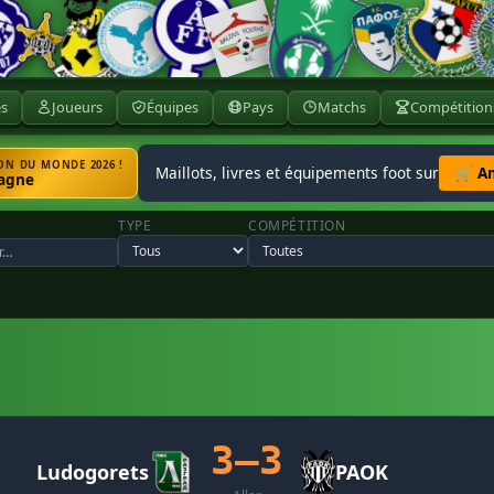
ès
Joueurs
Équipes
Pays
Matchs
Compétition
N DU MONDE 2026 !
Maillots, livres et équipements foot sur
🛒 A
agne
TYPE
COMPÉTITION
3–3
Ludogorets
PAOK