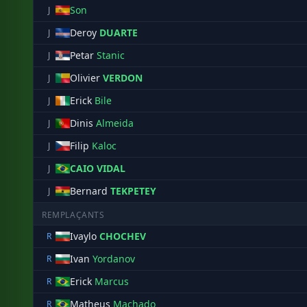
Son
J
Deroy
DUARTE
J
Petar
Stanic
J
Olivier
VERDON
J
Erick
Bile
J
Dinis
Almeida
J
Filip
Kaloc
J
CAIO VIDAL
J
Bernard
TEKPETEY
J
REMPLAÇANTS
Ivaylo
CHOCHEV
R
Ivan
Yordanov
R
Erick
Marcus
R
Matheus
Machado
R