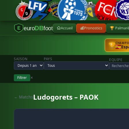
DB
euro
foot
Accueil
Pronostics
🏆 Palmar
E
CHAMPIO
🏆
Esp
SAISON
PAYS
EQUIPE
Filtrer
✕
Ludogorets – PAOK
← Matchs