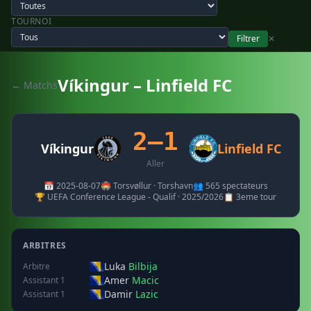
TOURNOI
Filtrer
✕
Víkingur – Linfield FC
← Matchs
2–1
Víkingur
Linfield FC
Aller
📅 2025-08-07
🏟️ Torsvøllur · Torshavn
👥 565 spectateurs
🏆 UEFA Conference League - Qualif · 2025/2026
📋 3eme tour
ARBITRES
Luka
Bilbija
Arbitre
Amer
Macic
Assistant 1
Damir
Lazic
Assistant 1