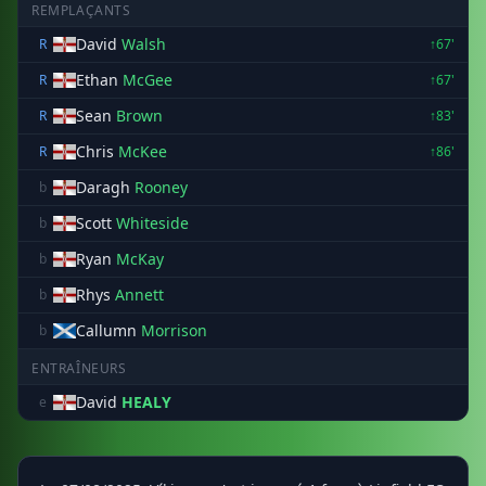
REMPLAÇANTS
David
Walsh
R
↑67'
Ethan
McGee
R
↑67'
Sean
Brown
R
↑83'
Chris
McKee
R
↑86'
Daragh
Rooney
b
Scott
Whiteside
b
Ryan
McKay
b
Rhys
Annett
b
Callumn
Morrison
b
ENTRAÎNEURS
David
HEALY
e