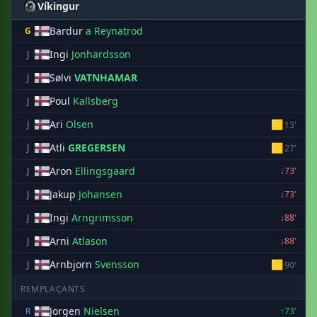
Víkingur
Bardur
a Reynatrod
G
Ingi
Jonhardsson
J
Sølvi
VATNHAMAR
J
Poul
Kallsberg
J
Ari
Olsen
🟨
J
13'
Atli
GREGERSEN
🟨
J
27'
Aron
Ellingsgaard
J
↓73'
Jakup
Johansen
J
↓73'
Ingi
Arngrimsson
J
↓88'
Arni
Atlason
J
↓88'
Arnbjorn
Svensson
🟨
J
90'
REMPLAÇANTS
Jorgen
Nielsen
R
↑73'