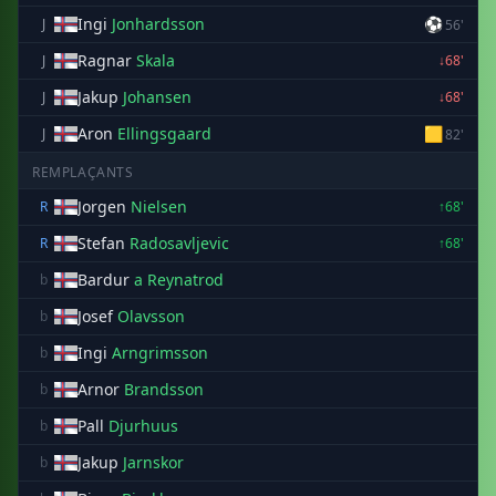
Ingi
Jonhardsson
⚽
J
56'
Ragnar
Skala
J
↓68'
Jakup
Johansen
J
↓68'
Aron
Ellingsgaard
🟨
J
82'
REMPLAÇANTS
Jorgen
Nielsen
R
↑68'
Stefan
Radosavljevic
R
↑68'
Bardur
a Reynatrod
b
Josef
Olavsson
b
Ingi
Arngrimsson
b
Arnor
Brandsson
b
Pall
Djurhuus
b
Jakup
Jarnskor
b