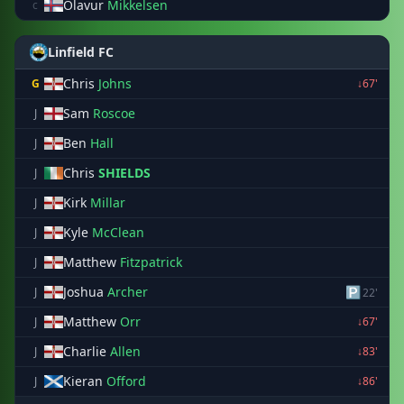
Olavur
Mikkelsen
c
Linfield FC
Chris
Johns
G
↓67'
Sam
Roscoe
J
Ben
Hall
J
Chris
SHIELDS
J
Kirk
Millar
J
Kyle
McClean
J
Matthew
Fitzpatrick
J
Joshua
Archer
🅿
J
22'
Matthew
Orr
J
↓67'
Charlie
Allen
J
↓83'
Kieran
Offord
J
↓86'