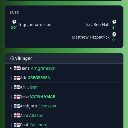
BUTS
⚽
⚽
Ingi Jonhardsson
Ben Hall
(csc)
56'
3'
⚽
Matthew Fitzpatrick
9'
Víkingur
Hans
Arngrimsson
G
Atli
GREGERSEN
J
Ari
Olsen
J
Sølvi
VATNHAMAR
J
Arnbjorn
Svensson
J
Arni
Atlason
J
Poul
Kallsberg
J