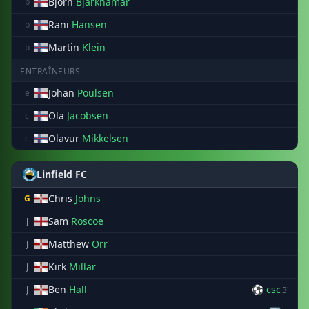
Bjorn
Bjarkhamar
b
Rani
Hansen
b
Martin
Klein
b
ENTRAÎNEURS
Johan
Poulsen
e
Ola
Jacobsen
c
Olavur
Mikkelsen
c
Linfield FC
Chris
Johns
G
Sam
Roscoe
J
Matthew
Orr
J
Kirk
Millar
J
Ben
Hall
⚽ csc
J
3'