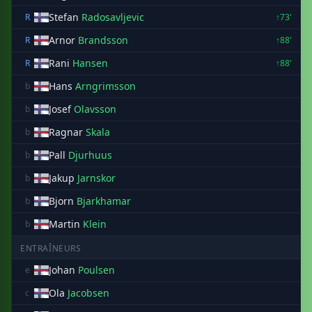
Stefan
Radosavljevic
R
↑73'
Arnor
Brandsson
R
↑88'
Rani
Hansen
R
↑88'
Hans
Arngrimsson
b
Josef
Olavsson
b
Ragnar
Skala
b
Pall
Djurhuus
b
Jakup
Jarnskor
b
Bjorn
Bjarkhamar
b
Martin
Klein
b
ENTRAÎNEURS
Johan
Poulsen
e
Ola
Jacobsen
c