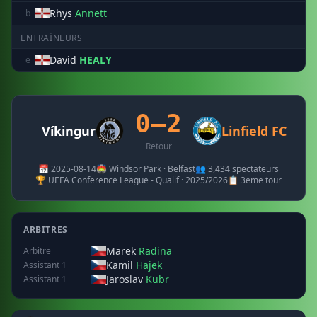
Rhys
Annett
b
ENTRAÎNEURS
David
HEALY
e
0–2
Víkingur
Linfield FC
Retour
📅 2025-08-14
🏟️ Windsor Park · Belfast
👥 3,434 spectateurs
🏆 UEFA Conference League - Qualif · 2025/2026
📋 3eme tour
ARBITRES
Marek
Radina
Arbitre
Kamil
Hajek
Assistant 1
Jaroslav
Kubr
Assistant 1