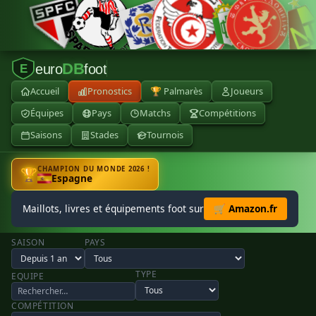
DB
euro
foot
E
Accueil
Pronostics
🏆 Palmarès
Joueurs
Équipes
Pays
Matchs
Compétitions
Saisons
Stades
Tournois
CHAMPION DU MONDE 2026 !
🏆
Espagne
Maillots, livres et équipements foot sur
🛒 Amazon.fr
SAISON
PAYS
TYPE
EQUIPE
COMPÉTITION