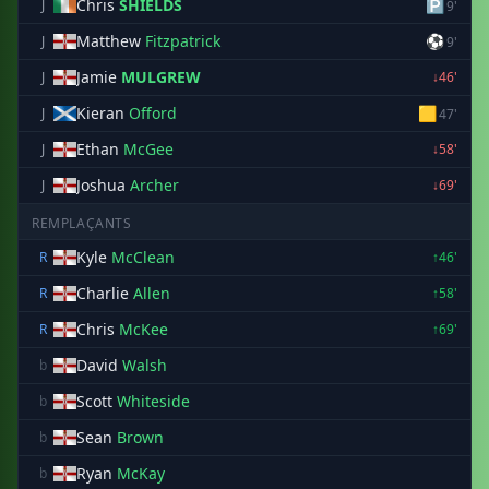
Chris
SHIELDS
🅿
J
9'
Matthew
Fitzpatrick
⚽
J
9'
Jamie
MULGREW
J
↓46'
Kieran
Offord
🟨
J
47'
Ethan
McGee
J
↓58'
Joshua
Archer
J
↓69'
REMPLAÇANTS
Kyle
McClean
R
↑46'
Charlie
Allen
R
↑58'
Chris
McKee
R
↑69'
David
Walsh
b
Scott
Whiteside
b
Sean
Brown
b
Ryan
McKay
b