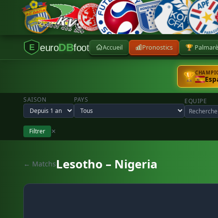
DB
euro
foot
Accueil
Pronostics
🏆 Palmar
E
CHAMPIO
🏆
Esp
SAISON
PAYS
EQUIPE
Filtrer
✕
Lesotho – Nigeria
← Matchs