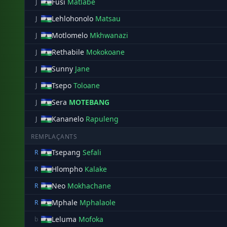
Fusi
Matlabe
J
Lehlohonolo
Matsau
J
Motlomelo
Mkhwanazi
J
Rethabile
Mokokoane
J
Sunny
Jane
J
Tsepo
Toloane
J
Sera
MOTEBANG
J
Kananelo
Rapuleng
J
REMPLAÇANTS
Tsepang
Sefali
R
Hlompho
Kalake
R
Neo
Mokhachane
R
Mphale
Mphalaole
R
Leluma
Mofoka
b