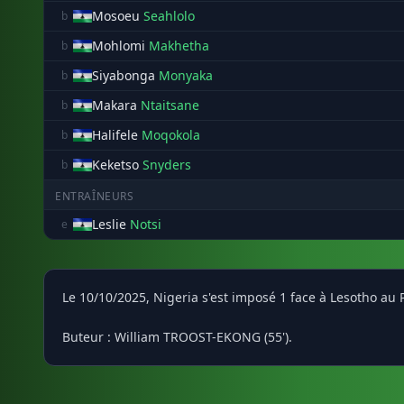
Mosoeu
Seahlolo
b
Mohlomi
Makhetha
b
Siyabonga
Monyaka
b
Makara
Ntaitsane
b
Halifele
Moqokola
b
Keketso
Snyders
b
ENTRAÎNEURS
Leslie
Notsi
e
Le 10/10/2025, Nigeria s'est imposé 1 face à Lesotho a
Buteur : William TROOST-EKONG (55').