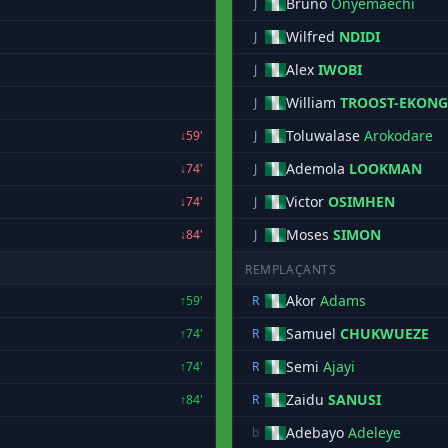
Bruno
Onyemaechi
J
Wilfred
NDIDI
J
Alex
IWOBI
J
William
TROOST-EKONG
J
Toluwalase
Arokodare
↓59'
J
Ademola
LOOKMAN
↓74'
J
Victor
OSIMHEN
↓74'
J
Moses
SIMON
↓84'
J
REMPLAÇANTS
Akor
Adams
↑59'
R
Samuel
CHUKWUEZE
↑74'
R
Semi
Ajayi
↑74'
R
Zaidu
SANUSI
↑84'
R
Adebayo
Adeleye
b