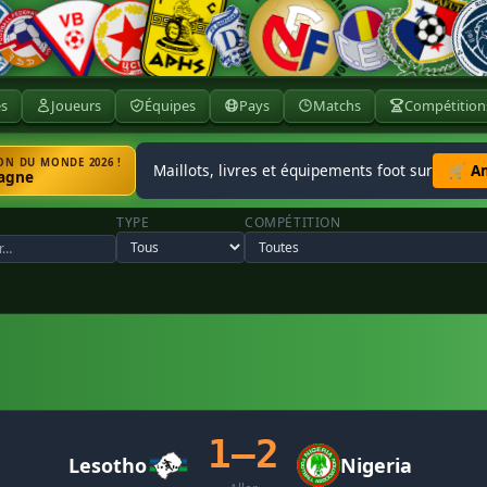
ès
Joueurs
Équipes
Pays
Matchs
Compétition
N DU MONDE 2026 !
Maillots, livres et équipements foot sur
🛒 A
agne
TYPE
COMPÉTITION
1–2
Lesotho
Nigeria