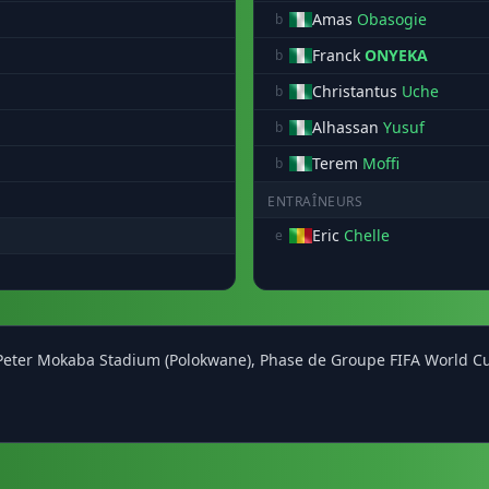
Amas
Obasogie
b
Franck
ONYEKA
b
Christantus
Uche
b
Alhassan
Yusuf
b
Terem
Moffi
b
ENTRAÎNEURS
Eric
Chelle
e
u Peter Mokaba Stadium (Polokwane), Phase de Groupe FIFA World Cu