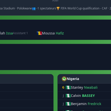
Aller
ba Stadium · Polokwane
👥 -1 spectateurs
🏆 FIFA World Cup qualification - CAF ·
llah
Issa
Moussa
Hafiz
Assistant 1
Nigeria
Stanley
Nwabali
G
Calvin
BASSEY
J
Benjamin
Fredrick
J