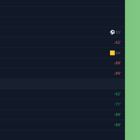
⚽
55'
↓62'
🟨
64'
↓89'
↓89'
↑62'
↑71'
↑89'
↑89'