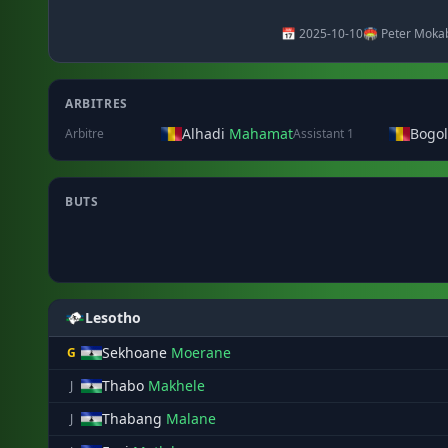
📅 2025-10-10
🏟️ Peter Moka
ARBITRES
Alhadi
Mahamat
Bogo
Arbitre
Assistant 1
BUTS
Lesotho
Sekhoane
Moerane
G
Thabo
Makhele
J
Thabang
Malane
J