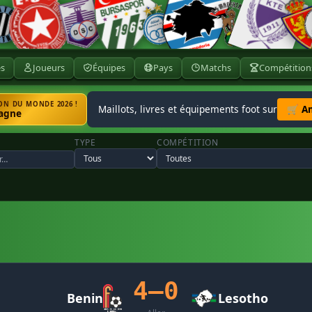
ès
Joueurs
Équipes
Pays
Matchs
Compétition
N DU MONDE 2026 !
Maillots, livres et équipements foot sur
🛒 A
agne
TYPE
COMPÉTITION
4–0
Benin
Lesotho