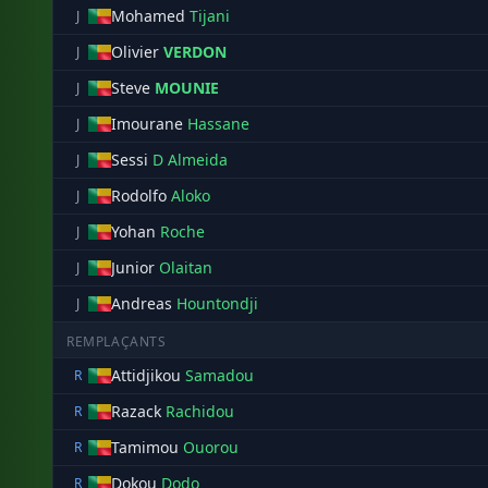
Mohamed
Tijani
J
Olivier
VERDON
J
Steve
MOUNIE
J
Imourane
Hassane
J
Sessi
D Almeida
J
Rodolfo
Aloko
J
Yohan
Roche
J
Junior
Olaitan
J
Andreas
Hountondji
J
REMPLAÇANTS
Attidjikou
Samadou
R
Razack
Rachidou
R
Tamimou
Ouorou
R
Dokou
Dodo
R