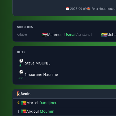
📅 2025-09-09
🏟️ Felix Houphouet
ARBITRES
Mahmood
Ismail
Moh
Arbitre
Assistant 1
BUTS
⚽
Steve MOUNIE
6'
⚽
Imourane Hassane
33'
Benin
Marcel
Dandjinou
G
Abdoul
Moumini
J