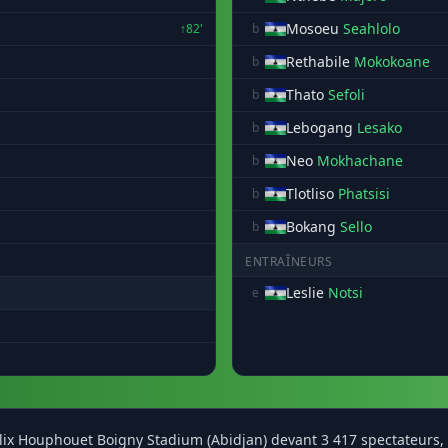
Mosoeu
Seahlolo
↑82'
b
Rethabile
Mokokoane
b
Thato
Sefoli
b
Lebogang
Lesako
b
Neo
Mokhachane
b
Tlotliso
Phatsisi
b
Bokang
Sello
b
ENTRAÎNEURS
Leslie
Notsi
e
elix Houphouet Boigny Stadium (Abidjan) devant 3 417 spectateurs,