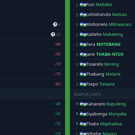
Fusi
Matlabe
J
Lehlohonolo
Matsau
J
⚽
Motlomelo
Mkhwanazi
J
6'
⚽
Katleho
Makateng
J
33'
Sera
MOTEBANG
↓46'
J
Jane
THABA-NTSO
↓50'
J
Tsoarelo
Bereng
↓73'
J
Thabang
Malane
↓73'
J
Tsepo
Toloane
↓82'
J
REMPLAÇANTS
Kananelo
Rapuleng
↑46'
R
Siyabonga
Monyaka
↑50'
R
Thabo
Maphakisa
↑73'
R
Nthebe
Majoro
↑73'
b