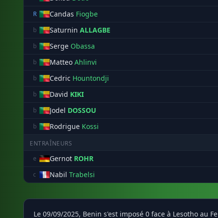
Candas
Fiogbe
R
Saturnin
ALLAGBE
b
Serge
Obassa
b
Matteo
Ahlinvi
b
Cedric
Hountondji
b
David
KIKI
b
Jodel
DOSSOU
b
Rodrigue
Kossi
b
ENTRAÎNEURS
Gernot
ROHR
e
Nabil
Trabelsi
c
Le 09/09/2025, Benin s'est imposé 0 face à Lesotho au F