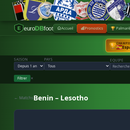
DB
euro
foot
Accueil
Pronostics
🏆 Palmar
E
CHAMPIO
🏆
Esp
SAISON
PAYS
EQUIPE
Filtrer
✕
Benin – Lesotho
← Matchs