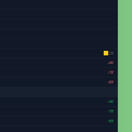
🟨
29'
↓46'
↓78'
↓89'
↑46'
↑78'
↑89'