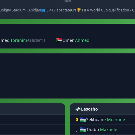
Aller
 Boigny Stadium · Abidjan
👥 3,417 spectateurs
🏆 FIFA World Cup qualification - 
amed
Ibrahim
Omer
Ahmed
Assistant 1
Lesotho
Sekhoane
Moerane
G
Thabo
Makhele
J