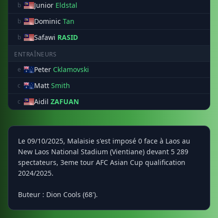
Junior
Eldstal
b
Dominic
Tan
b
Safawi
RASID
b
ENTRAÎNEURS
Peter
Cklamovski
e
Matt
Smith
c
Aidil
ZAFUAN
c
Le 09/10/2025, Malaisie s'est imposé 0 face à Laos au
New Laos National Stadium (Vientiane) devant 5 289
spectateurs, 3eme tour AFC Asian Cup qualification
2024/2025.
Buteur : Dion Cools (68').