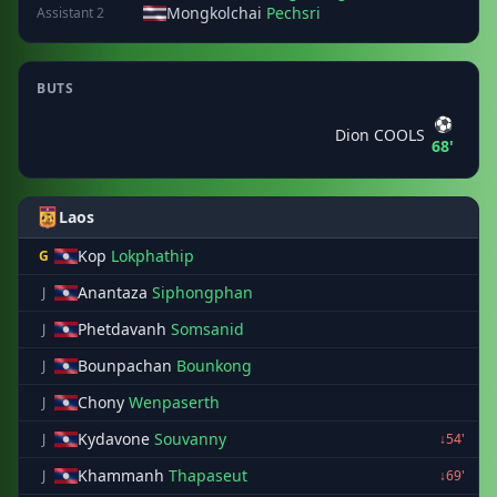
Mongkolchai
Pechsri
Assistant 2
BUTS
⚽
Dion COOLS
68'
Laos
Kop
Lokphathip
G
Anantaza
Siphongphan
J
Phetdavanh
Somsanid
J
Bounpachan
Bounkong
J
Chony
Wenpaserth
J
Kydavone
Souvanny
J
↓54'
Khammanh
Thapaseut
J
↓69'