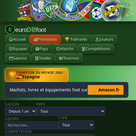
DB
euro
foot
E
Accueil
Pronostics
🏆 Palmarès
Joueurs
Équipes
Pays
Matchs
Compétitions
Saisons
Stades
Tournois
CHAMPION DU MONDE 2026 !
🏆
Espagne
Maillots, livres et équipements foot sur
🛒 Amazon.fr
SAISON
PAYS
TYPE
EQUIPE
COMPÉTITION