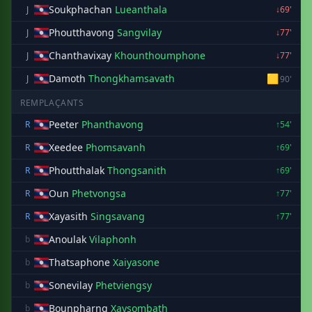
Soukphachan
Lueanthala
J
↓69'
Phoutthavong
Sangvilay
J
↓77'
Chanthavixay
Khounthoumphone
J
↓77'
Damoth
Thongkhamsavath
🟨
J
90'
REMPLAÇANTS
Peeter
Phanthavong
R
↑54'
Xeedee
Phomsavanh
R
↑69'
Phoutthalak
Thongsanith
R
↑69'
Oun
Phetvongsa
R
↑77'
Xayasith
Singsavang
R
↑77'
Anoulak
Vilaphonh
b
Thatsaphone
Xaiyasone
b
Sonevilay
Phetviengsy
b
Bounpharng
Xaysombath
b