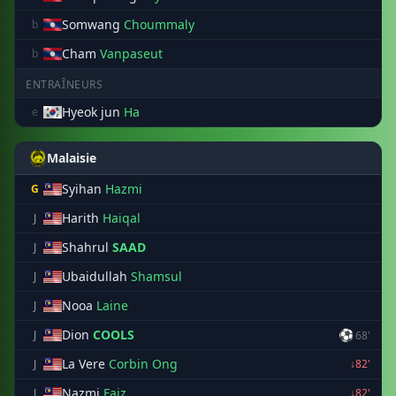
Somwang
Choummaly
b
Cham
Vanpaseut
b
ENTRAÎNEURS
Hyeok jun
Ha
e
Malaisie
Syihan
Hazmi
G
Harith
Haiqal
J
Shahrul
SAAD
J
Ubaidullah
Shamsul
J
Nooa
Laine
J
Dion
COOLS
⚽
J
68'
La Vere
Corbin Ong
J
↓82'
Nazmi
Faiz
J
↓82'