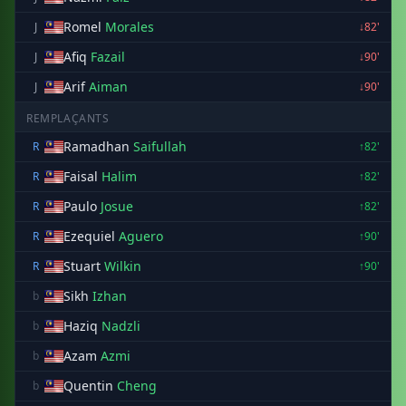
Romel
Morales
J
↓82'
Afiq
Fazail
J
↓90'
Arif
Aiman
J
↓90'
REMPLAÇANTS
Ramadhan
Saifullah
R
↑82'
Faisal
Halim
R
↑82'
Paulo
Josue
R
↑82'
Ezequiel
Aguero
R
↑90'
Stuart
Wilkin
R
↑90'
Sikh
Izhan
b
Haziq
Nadzli
b
Azam
Azmi
b
Quentin
Cheng
b