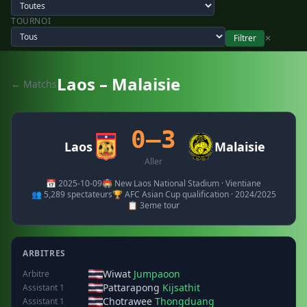
TOURNOI
Filtrer
✕
Laos – Malaisie
← Matchs
0–3
Laos
Malaisie
Aller
📅 2025-10-09
🏟️ New Laos National Stadium · Vientiane
👥 5,289 spectateurs
🏆 AFC Asian Cup qualification · 2024/2025
📋 3eme tour
ARBITRES
Wiwat
Jumpaoon
Arbitre
Pattarapong
Kijsathit
Assistant 1
Chotrawee
Thongduang
Assistant 1