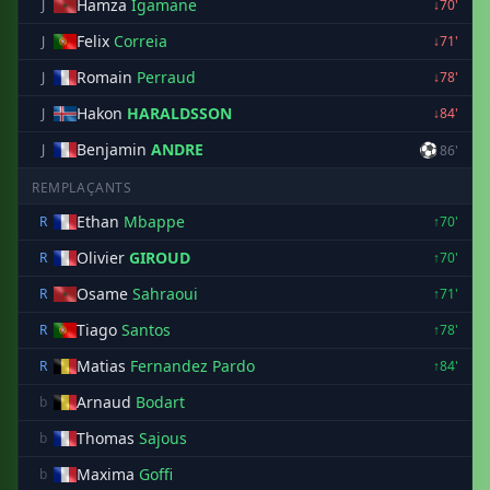
Hamza
Igamane
J
↓70'
Felix
Correia
J
↓71'
Romain
Perraud
J
↓78'
Hakon
HARALDSSON
J
↓84'
Benjamin
ANDRE
⚽
J
86'
REMPLAÇANTS
Ethan
Mbappe
R
↑70'
Olivier
GIROUD
R
↑70'
Osame
Sahraoui
R
↑71'
Tiago
Santos
R
↑78'
Matias
Fernandez Pardo
R
↑84'
Arnaud
Bodart
b
Thomas
Sajous
b
Maxima
Goffi
b