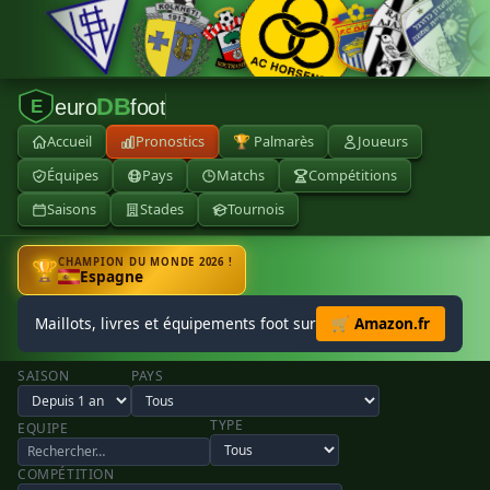
DB
euro
foot
E
Accueil
Pronostics
🏆 Palmarès
Joueurs
Équipes
Pays
Matchs
Compétitions
Saisons
Stades
Tournois
CHAMPION DU MONDE 2026 !
🏆
Espagne
Maillots, livres et équipements foot sur
🛒 Amazon.fr
SAISON
PAYS
TYPE
EQUIPE
COMPÉTITION