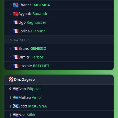
Chancel
MBEMBA
b
Ayyoub
Bouaddi
b
Ugo
Raghouber
b
Soriba
Diaoune
b
ENTRAÎNEURS
Bruno
GENESIO
e
Dimitri
Farbos
c
Jeremie
BRECHET
c
Din. Zagreb
Ivan
Filipovic
G
Matteo
Vinlof
J
Scott
MCKENNA
J
Noa
Mikic
J