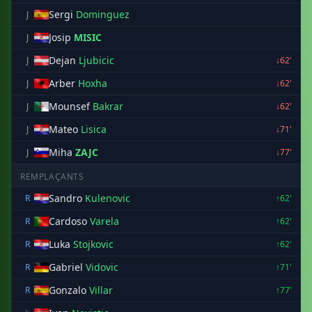
Sergi
Dominguez
J
Josip
MISIC
J
Dejan
Ljubicic
J
↓62'
Arber
Hoxha
J
↓62'
Mounsef
Bakrar
J
↓62'
Mateo
Lisica
J
↓71'
Miha
ZAJC
J
↓77'
REMPLAÇANTS
Sandro
Kulenovic
R
↑62'
Cardoso
Varela
R
↑62'
Luka
Stojkovic
R
↑62'
Gabriel
Vidovic
R
↑71'
Gonzalo
Villar
R
↑77'