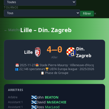
TOURNOI
Filtrer
✕
Lille – Din. Zagreb
← Matchs
4–0
Din.
Lille
Zagreb
Aller
📅 2025-11-27
🏟️ Stade Pierre-Mauroy · Villeneuve-d'Ascq
👥 22,146 spectateurs
🏆 UEFA Europa league · 2025/2026
📋 Phase de Groupe
ARBITRES
John
BEATON
Arbitre
David
McGEACHIE
Assistant 1
Ross
MacLeod
Assistant 1