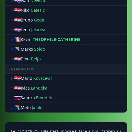
Ivan
Nevistic
b
Niko
Galesic
b
Bruno
Goda
b
Leon
Jakirovic
b
Kévin
THEOPHILE-CATHERINE
b
Marko
Soldo
b
Dion
Beljo
b
ENTRAÎNEURS
Mario
Kovacevic
e
Ivica
Landeka
c
Sandro
Bloudek
c
Mato
Jajalo
c
Le 27/11/2025, Lille s'est imposé 0 face à Din. Zagreb au