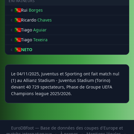
ENTRAÎNEURS
Rui
Borges
e
Ricardo
Chaves
c
Tiago
Aguiar
c
Tiago
Texeira
c
NETO
c
Le 04/11/2025, Juventus et Sporting ont fait match nul
(1) au Allianz Stadium - Juventus Stadium (Torino)
devant 40 729 spectateurs, Phase de Groupe UEFA
Champions league 2025/2026.
EuroDBfoot — Base de données des coupes d'Europe et
matchs internationaux
·
À propos
·
Mentions légales
·