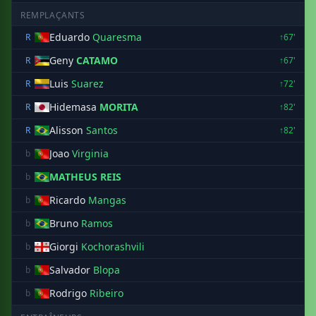
REMPLAÇANTS
Eduardo
Quaresma
R
↑67'
Geny
CATAMO
R
↑67'
Luis
Suarez
R
↑72'
Hidemasa
MORITA
R
↑82'
Alisson
Santos
R
↑82'
Joao
Virginia
b
MATHEUS REIS
b
Ricardo
Mangas
b
Bruno
Ramos
b
Giorgi
Kochorashvili
b
Salvador
Blopa
b
Rodrigo
Ribeiro
b