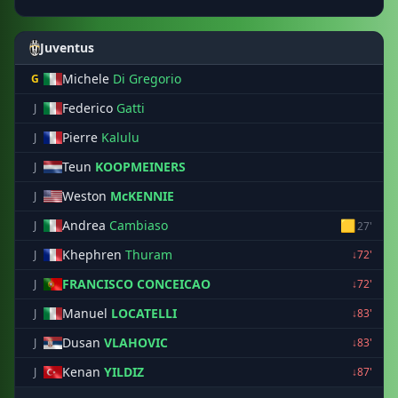
Juventus
Michele
Di Gregorio
G
Federico
Gatti
J
Pierre
Kalulu
J
Teun
KOOPMEINERS
J
Weston
McKENNIE
J
Andrea
Cambiaso
🟨
J
27'
Khephren
Thuram
J
↓72'
FRANCISCO CONCEICAO
J
↓72'
Manuel
LOCATELLI
J
↓83'
Dusan
VLAHOVIC
J
↓83'
Kenan
YILDIZ
J
↓87'