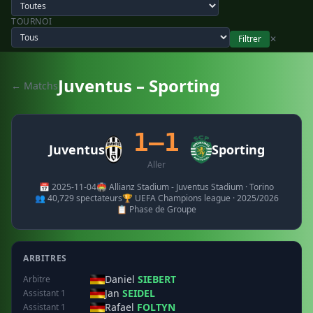
TOURNOI
Filtrer
✕
Juventus – Sporting
← Matchs
1–1
Juventus
Sporting
Aller
📅 2025-11-04
🏟️ Allianz Stadium - Juventus Stadium · Torino
👥 40,729 spectateurs
🏆 UEFA Champions league · 2025/2026
📋 Phase de Groupe
ARBITRES
Daniel
SIEBERT
Arbitre
Jan
SEIDEL
Assistant 1
Rafael
FOLTYN
Assistant 1