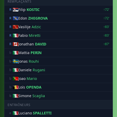
REMPLAÇANTS
Filip
KOSTIC
R
↑72'
Edon
ZHEGROVA
R
↑72'
Vasilije
Adzic
R
↑83'
Fabio
Miretti
R
↑83'
Jonathan
DAVID
R
↑87'
Mattia
PERIN
b
Jonas
Rouhi
b
Daniele
Rugani
b
Joao
Mario
b
Loïs
OPENDA
b
Simone
Scaglia
b
ENTRAÎNEURS
Luciano
SPALLETTI
e