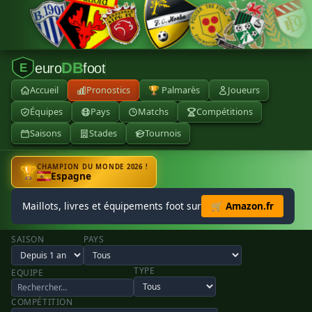
DB
euro
foot
E
Accueil
Pronostics
🏆 Palmarès
Joueurs
Équipes
Pays
Matchs
Compétitions
Saisons
Stades
Tournois
CHAMPION DU MONDE 2026 !
🏆
Espagne
Maillots, livres et équipements foot sur
🛒 Amazon.fr
SAISON
PAYS
TYPE
EQUIPE
COMPÉTITION