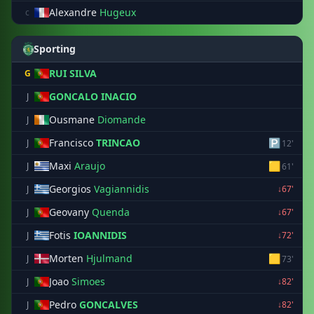
Alexandre
Hugeux
c
Sporting
RUI SILVA
G
GONCALO INACIO
J
Ousmane
Diomande
J
Francisco
TRINCAO
🅿
J
12'
Maxi
Araujo
🟨
J
61'
Georgios
Vagiannidis
J
↓67'
Geovany
Quenda
J
↓67'
Fotis
IOANNIDIS
J
↓72'
Morten
Hjulmand
🟨
J
73'
Joao
Simoes
J
↓82'
Pedro
GONCALVES
J
↓82'