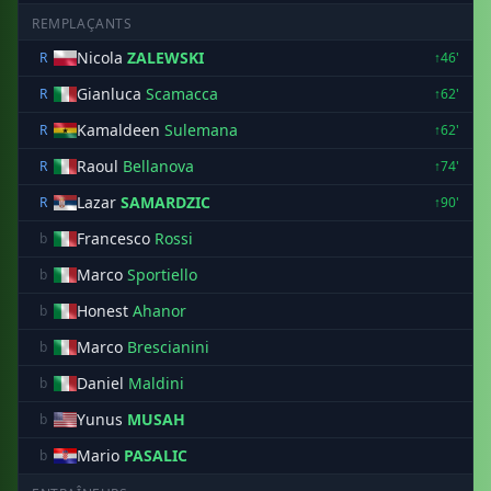
REMPLAÇANTS
Nicola
ZALEWSKI
R
↑46'
Gianluca
Scamacca
R
↑62'
Kamaldeen
Sulemana
R
↑62'
Raoul
Bellanova
R
↑74'
Lazar
SAMARDZIC
R
↑90'
Francesco
Rossi
b
Marco
Sportiello
b
Honest
Ahanor
b
Marco
Brescianini
b
Daniel
Maldini
b
Yunus
MUSAH
b
Mario
PASALIC
b