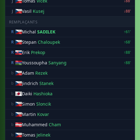
Tomas
Vlcek
J
↓88'
Vasil
Kusej
J
↓88'
REMPLAÇANTS
Michal
SADILEK
R
↑61'
Stepan
Chaloupek
R
↑68'
Erik
Prekop
R
↑88'
Youssoupha
Sanyang
R
↑88'
Adam
Rezek
b
Jindrich
Stanek
b
Daiki
Hashioka
b
Simon
Sloncik
b
Martin
Kovar
b
Muhammed
Cham
b
Tomas
Jelinek
b