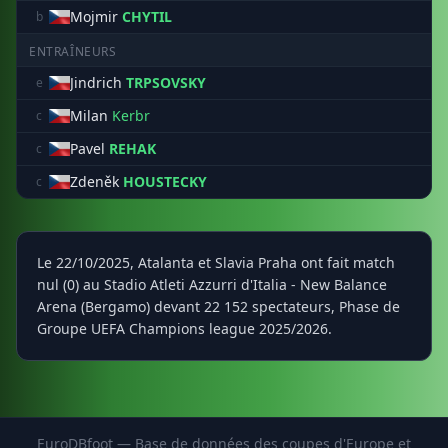
Mojmir
CHYTIL
b
ENTRAÎNEURS
Jindrich
TRPSOVSKY
e
Milan
Kerbr
c
Pavel
REHAK
c
Zdeněk
HOUSTECKY
c
Le 22/10/2025, Atalanta et Slavia Praha ont fait match
nul (0) au Stadio Atleti Azzurri d'Italia - New Balance
Arena (Bergamo) devant 22 152 spectateurs, Phase de
Groupe UEFA Champions league 2025/2026.
EuroDBfoot — Base de données des coupes d'Europe et