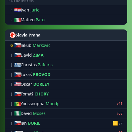
ENTRAÎNEURS
Ivan
Juric
e
Matteo
Paro
c
Slavia Praha
Jakub
Markovic
G
David
ZIMA
J
Christos
Zafeiris
J
Lukáš
PROVOD
J
Oscar
DORLEY
J
Tomáš
CHORY
J
Youssoupha
Mbodji
J
↓61'
David
Moses
J
↓68'
Jan
BORIL
🟨
J
87'