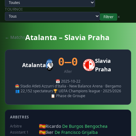
TOURNOI
Filtrer
✕
Atalanta – Slavia Praha
← Matchs
0–0
Slavia
Atalanta
Praha
Aller
📅 2025-10-22
🏟️ Stadio Atleti Azzurri d'Italia - New Balance Arena · Bergamo
👥 22,152 spectateurs
🏆 UEFA Champions league · 2025/2026
📋 Phase de Groupe
ARBITRES
Ricardo
De Burgos Bengochea
Arbitre
Iker
De Francisco Grijalba
Assistant 1