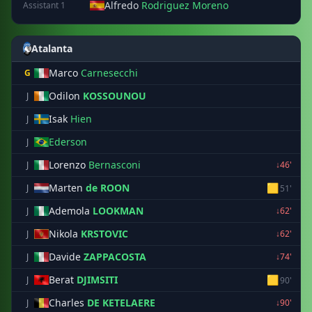
Alfredo
Rodriguez Moreno
Assistant 1
Atalanta
Marco
Carnesecchi
G
Odilon
KOSSOUNOU
J
Isak
Hien
J
Ederson
J
Lorenzo
Bernasconi
J
↓46'
Marten
de ROON
🟨
J
51'
Ademola
LOOKMAN
J
↓62'
Nikola
KRSTOVIC
J
↓62'
Davide
ZAPPACOSTA
J
↓74'
Berat
DJIMSITI
🟨
J
90'
Charles
DE KETELAERE
J
↓90'