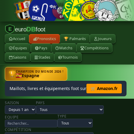
DB
euro
foot
E
Accueil
Pronostics
🏆 Palmarès
Joueurs
Équipes
Pays
Matchs
Compétitions
Saisons
Stades
Tournois
CHAMPION DU MONDE 2026 !
🏆
Espagne
Maillots, livres et équipements foot sur
🛒 Amazon.fr
SAISON
PAYS
TYPE
EQUIPE
COMPÉTITION