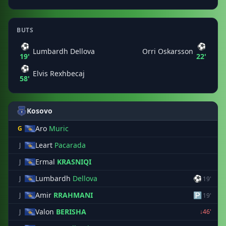
BUTS
⚽
⚽
Lumbardh Dellova
Orri Oskarsson
19'
22'
⚽
Elvis Rexhbecaj
58'
Kosovo
Aro
Muric
G
Leart
Pacarada
J
Ermal
KRASNIQI
J
Lumbardh
Dellova
⚽
J
19'
Amir
RRAHMANI
🅿
J
19'
Valon
BERISHA
J
↓46'