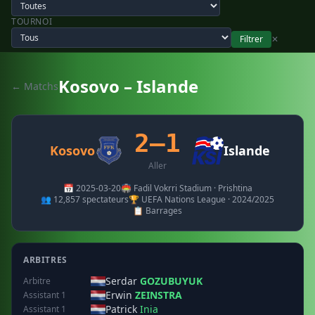
TOURNOI
Filtrer
✕
Kosovo – Islande
← Matchs
2–1
Kosovo
Islande
Aller
📅 2025-03-20
🏟️ Fadil Vokrri Stadium · Prishtina
👥 12,857 spectateurs
🏆 UEFA Nations League · 2024/2025
📋 Barrages
ARBITRES
Serdar
GOZUBUYUK
Arbitre
Erwin
ZEINSTRA
Assistant 1
Patrick
Inia
Assistant 1