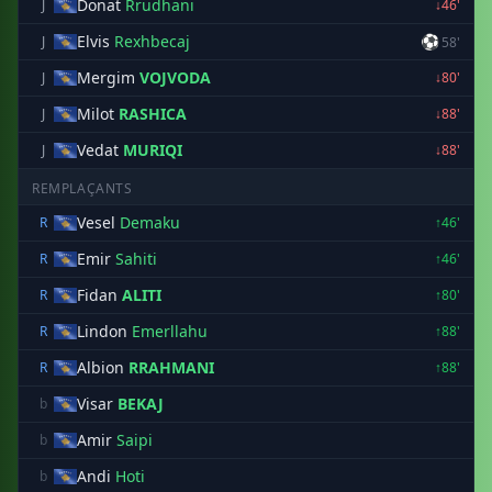
Donat
Rrudhani
J
↓46'
Elvis
Rexhbecaj
⚽
J
58'
Mergim
VOJVODA
J
↓80'
Milot
RASHICA
J
↓88'
Vedat
MURIQI
J
↓88'
REMPLAÇANTS
Vesel
Demaku
R
↑46'
Emir
Sahiti
R
↑46'
Fidan
ALITI
R
↑80'
Lindon
Emerllahu
R
↑88'
Albion
RRAHMANI
R
↑88'
Visar
BEKAJ
b
Amir
Saipi
b
Andi
Hoti
b