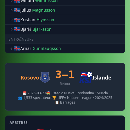
Willum
Willumsson
b
Julius
Magnusson
b
Kristian
Hlynsson
b
Bjarki
Bjarkason
b
ENTRAÎNEURS
Arnar
Gunnlaugsson
e
3–1
Kosovo
Islande
Retour
📅 2025-03-23
🏟️ Estadio Nueva Condomina · Murcia
👥 1,533 spectateurs
🏆 UEFA Nations League · 2024/2025
📋 Barrages
ARBITRES