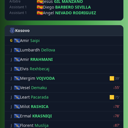
Jesús
GIL MANZANO
Arbitre
Diego
BARBERO SEVILLA
Assistant 1
Angel
NEVADO RODRIGUEZ
Assistant 1
Kosovo
Amir
Saipi
G
Lumbardh
Dellova
J
Amir
RRAHMANI
J
Elvis
Rexhbecaj
J
Mergim
VOJVODA
🟨
J
39'
Vesel
Demaku
J
↓55'
Leart
Pacarada
🟨
J
75'
Milot
RASHICA
J
↓78'
Ermal
KRASNIQI
J
↓78'
Florent
Muslija
J
↓87'