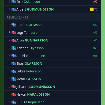
Orri
Oskarsson
J
↓65'
Albert
GUDMUNDSSON
🟨
J
70'
REMPLAÇANTS
Bjarki
Bjarkason
R
↑22'
Logi
Tomasson
R
↑46'
Aron
GUNNARSSON
R
↑46'
Kristian
Hlynsson
R
↑65'
Andri
Gudjohnsen
R
↑65'
Elias
OLAFSSON
b
Lukas
Petersson
b
Victor
PALSSON
b
Johann
GUDMUNDSSON
b
Hakon
HARALDSSON
b
Julius
Magnusson
b