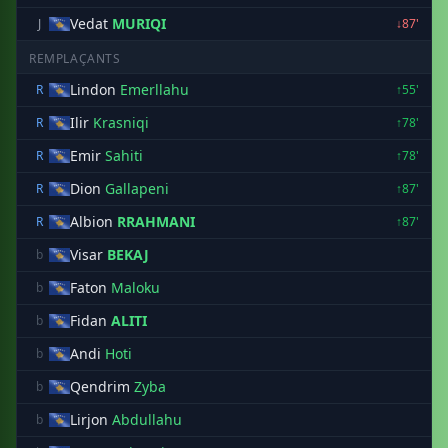
Vedat
MURIQI
J
↓87'
REMPLAÇANTS
Lindon
Emerllahu
R
↑55'
Ilir
Krasniqi
R
↑78'
Emir
Sahiti
R
↑78'
Dion
Gallapeni
R
↑87'
Albion
RRAHMANI
R
↑87'
Visar
BEKAJ
b
Faton
Maloku
b
Fidan
ALITI
b
Andi
Hoti
b
Qendrim
Zyba
b
Lirjon
Abdullahu
b