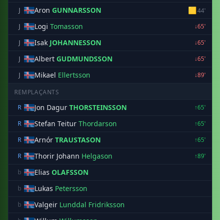
Aron
GUNNARSSON
🟨
J
44'
Logi
Tomasson
J
↓65'
Isak
JOHANNESSON
J
↓65'
Albert
GUDMUNDSSON
J
↓65'
Mikael
Ellertsson
J
↓89'
REMPLAÇANTS
Jon Dagur
THORSTEINSSON
R
↑65'
Stefan Teitur
Thordarson
R
↑65'
Arnór
TRAUSTASON
R
↑65'
Thorir Johann
Helgason
R
↑89'
Elias
OLAFSSON
b
Lukas
Petersson
b
Valgeir
Lunddal Fridriksson
b