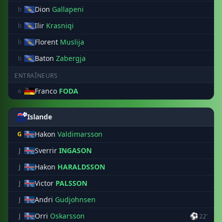
Dion
Gallapeni
b
Ilir
Krasniqi
b
Florent
Muslija
b
Baton
Zabergja
b
ENTRAÎNEURS
Franco
FODA
e
Islande
Hakon
Valdimarsson
G
Sverrir
INGASON
J
Hakon
HARALDSSON
J
Victor
PALSSON
J
Andri
Gudjohnsen
J
Orri
Oskarsson
⚽
J
22'