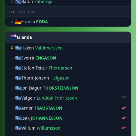
Baton
Zabergja
b
ENTRAÎNEURS
Franco
FODA
e
Islande
Hakon
Valdimarsson
G
Sverrir
INGASON
J
Stefan Teitur
Thordarson
J
Thorir Johann
Helgason
J
Jon Dagur
THORSTEINSSON
J
Valgeir
Lunddal Fridriksson
J
↓22'
Arnór
TRAUSTASON
J
↓46'
Isak
JOHANNESSON
J
↓46'
Willum
Willumsson
J
↓65'