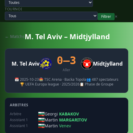
TOURNOI
Filtrer
✕
M. Tel Aviv – Midtjylland
← Matchs
0–3
M. Tel Aviv
Midtjylland
Aller
📅 2025-10-23
🏟️ TSC Arena · Backa Topola
👥 487 spectateurs
🏆 UEFA Europa league · 2025/2026
📋 Phase de Groupe
ARBITRES
Georgi
KABAKOV
Arbitre
Martin
MARGARITOV
Assistant 1
Martin
Venev
Assistant 1