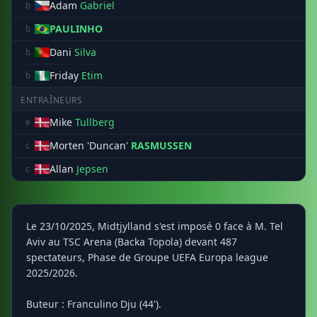
Adam
Gabriel
b
PAULINHO
b
Dani
Silva
b
Friday
Etim
b
ENTRAÎNEURS
Mike
Tullberg
e
Morten 'Duncan'
RASMUSSEN
c
Allan
Jepsen
c
Le 23/10/2025, Midtjylland s'est imposé 0 face à M. Tel
Aviv au TSC Arena (Backa Topola) devant 487
spectateurs, Phase de Groupe UEFA Europa league
2025/2026.
Buteur : Franculino Dju (44').