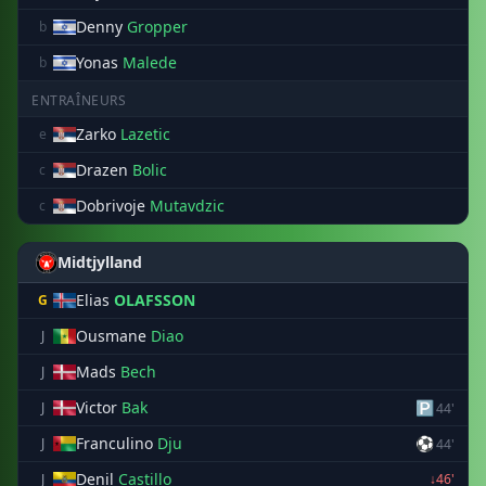
Denny
Gropper
b
Yonas
Malede
b
ENTRAÎNEURS
Zarko
Lazetic
e
Drazen
Bolic
c
Dobrivoje
Mutavdzic
c
Midtjylland
Elias
OLAFSSON
G
Ousmane
Diao
J
Mads
Bech
J
Victor
Bak
🅿
J
44'
Franculino
Dju
⚽
J
44'
Denil
Castillo
J
↓46'