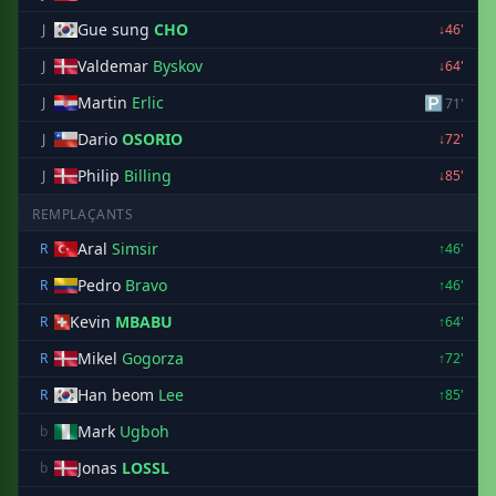
Gue sung
CHO
J
↓46'
Valdemar
Byskov
J
↓64'
Martin
Erlic
🅿
J
71'
Dario
OSORIO
J
↓72'
Philip
Billing
J
↓85'
REMPLAÇANTS
Aral
Simsir
R
↑46'
Pedro
Bravo
R
↑46'
Kevin
MBABU
R
↑64'
Mikel
Gogorza
R
↑72'
Han beom
Lee
R
↑85'
Mark
Ugboh
b
Jonas
LOSSL
b