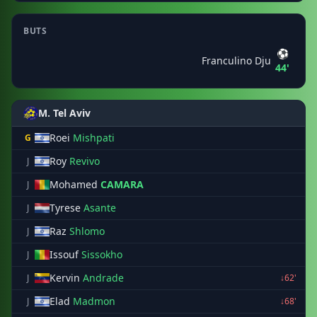
BUTS
⚽
Franculino Dju
44'
M. Tel Aviv
Roei
Mishpati
G
Roy
Revivo
J
Mohamed
CAMARA
J
Tyrese
Asante
J
Raz
Shlomo
J
Issouf
Sissokho
J
Kervin
Andrade
J
↓62'
Elad
Madmon
J
↓68'