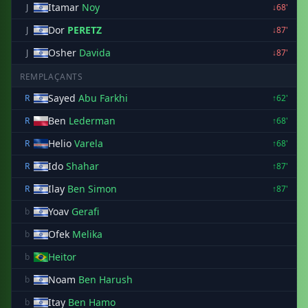
Itamar
Noy
J
↓68'
Dor
PERETZ
J
↓87'
Osher
Davida
J
↓87'
REMPLAÇANTS
Sayed
Abu Farkhi
R
↑62'
Ben
Lederman
R
↑68'
Helio
Varela
R
↑68'
Ido
Shahar
R
↑87'
Ilay
Ben Simon
R
↑87'
Yoav
Gerafi
b
Ofek
Melika
b
Heitor
b
Noam
Ben Harush
b
Itay
Ben Hamo
b