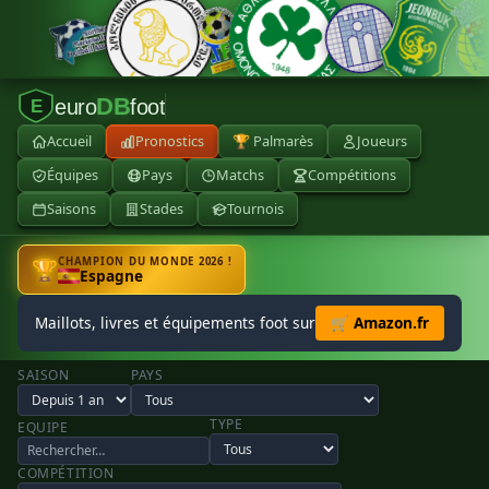
DB
euro
foot
E
Accueil
Pronostics
🏆 Palmarès
Joueurs
Équipes
Pays
Matchs
Compétitions
Saisons
Stades
Tournois
CHAMPION DU MONDE 2026 !
🏆
Espagne
Maillots, livres et équipements foot sur
🛒 Amazon.fr
SAISON
PAYS
TYPE
EQUIPE
COMPÉTITION