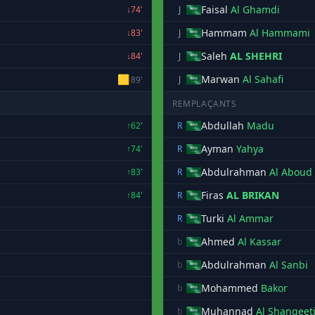
Faisal
Al Ghamdi
↓74'
J
Hammam
Al Hammami
↓83'
J
Saleh
AL SHEHRI
↓84'
J
🟨
Marwan
Al Sahafi
J
89'
REMPLAÇANTS
Abdullah
Madu
↑62'
R
Ayman
Yahya
↑74'
R
Abdulrahman
Al Aboud
↑83'
R
Firas
AL BRIKAN
↑84'
R
Turki
Al Ammar
R
Ahmed
Al Kassar
b
Abdulrahman
Al Sanbi
b
Mohammed
Bakor
b
Muhannad
Al Shanqeet
b