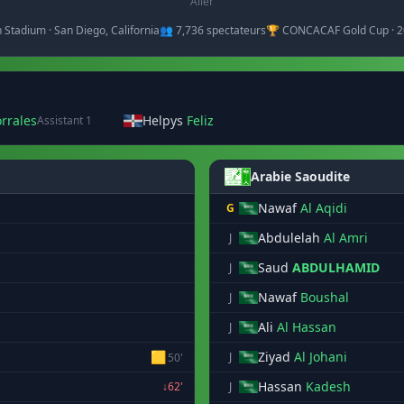
Aller
 Stadium · San Diego, California
👥 7,736 spectateurs
🏆 CONCACAF Gold Cup · 
rrales
Helpys
Feliz
Assistant 1
Arabie Saoudite
Nawaf
Al Aqidi
G
Abdulelah
Al Amri
J
Saud
ABDULHAMID
J
Nawaf
Boushal
J
Ali
Al Hassan
J
🟨
Ziyad
Al Johani
J
50'
Hassan
Kadesh
↓62'
J