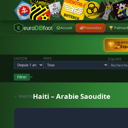
DB
euro
foot
Accueil
Pronostics
🏆 Palmar
E
CHAMPIO
🏆
Esp
SAISON
PAYS
EQUIPE
Filtrer
✕
Haiti – Arabie Saoudite
← Matchs