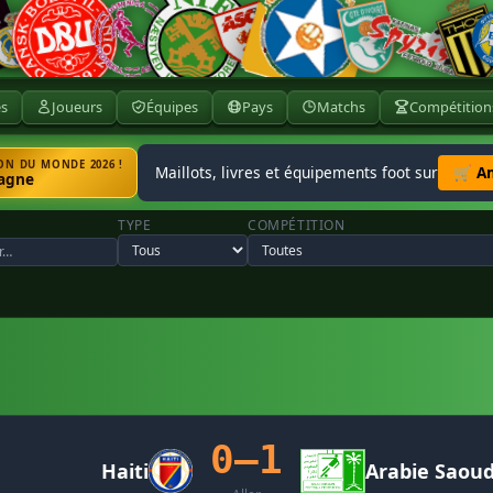
ès
Joueurs
Équipes
Pays
Matchs
Compétition
N DU MONDE 2026 !
Maillots, livres et équipements foot sur
🛒 A
agne
TYPE
COMPÉTITION
0–1
Haiti
Arabie Saoud