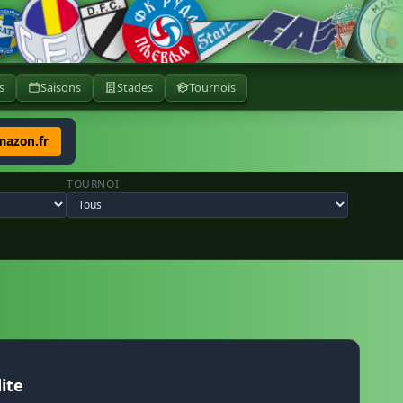
s
Saisons
Stades
Tournois
mazon.fr
TOURNOI
ite