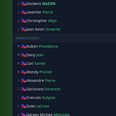
Duckens
NAZON
J
Leverton
Pierre
J
Christopher
Attys
J
Jean Kevin
Duverne
J
REMPLAÇANTS
Ruben
Providence
R
Dany
Jean
R
Carl
Sainte
R
Mondy
Prunier
R
Alexandre
Pierre
b
Garissone
Innocent
b
Francois
Dulysse
b
Duke
LaCroix
b
Garven Michee
Metusala
b