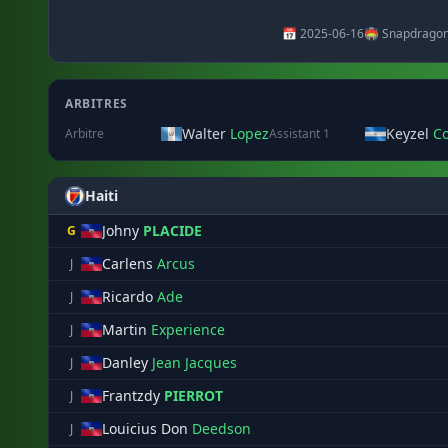
📅 2025-06-16
🏟️ Snapdragon
ARBITRES
Walter
Lopez
Keyzel
Co
Arbitre
Assistant 1
Haiti
Johny
PLACIDE
G
Carlens
Arcus
J
Ricardo
Ade
J
Martin
Experience
J
Danley
Jean Jacques
J
Frantzdy
PIERROT
J
Louicius Don
Deedson
J