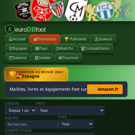
DB
euro
foot
E
Accueil
Pronostics
🏆 Palmarès
Joueurs
Équipes
Pays
Matchs
Compétitions
Saisons
Stades
Tournois
CHAMPION DU MONDE 2026 !
🏆
Espagne
Maillots, livres et équipements foot sur
🛒 Amazon.fr
SAISON
PAYS
TYPE
EQUIPE
COMPÉTITION