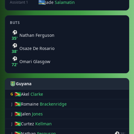
Jade
Salamatin
Assistant 1
BUTS
⚽
Nathan Ferguson
35'
⚽
Osaze De Rosario
38'
⚽
Omari Glasgow
72'
Guyana
Akel
Clarke
G
Romaine
Brackenridge
J
Jalen
Jones
J
Curtez
Kellman
J
Nathan
Ferguson
⚽
J
35'