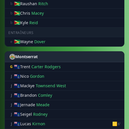
Raushan
Ritch
b
Chris
Macey
b
Kyle
Reid
b
ENTRAÎNEURS
Wayne
Dover
e
Montserrat
Trent
Carter Rodgers
G
Nico
Gordon
J
Mackye
Townsend West
J
Brandon
Comley
J
Jernade
Meade
J
Seigel
Rodney
J
Lucas
Kirnon
🟨
J
6'