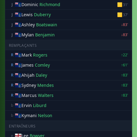
Dominic
Richmond
🟨
J
31'
Lewis
Duberry
🟨
J
37'
Ashley
Boatswain
J
↓83'
Mylan
Benjamin
J
↓83'
REMPLAÇANTS
Mark
Rogers
R
↑22'
James
Comley
R
↑61'
Ahijah
Daley
R
↑83'
Sydney
Mendes
R
↑83'
Marcus
Walters
R
↑83'
Ervin
Liburd
b
Kymani
Nelson
b
ENTRAÎNEURS
Lee
Bowyer
e