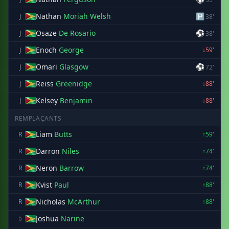
Nathan
Moriah Welsh
🅿
J
38'
Osaze
De Rosario
⚽
J
38'
Enoch
George
J
↓59'
Omari
Glasgow
⚽
J
72'
Reiss
Greenidge
J
↓88'
Kelsey
Benjamin
J
↓88'
REMPLAÇANTS
Liam
Butts
R
↑59'
Darron
Niles
R
↑74'
Neron
Barrow
R
↑74'
Kvist
Paul
R
↑88'
Nicholas
McArthur
R
↑88'
Joshua
Narine
b