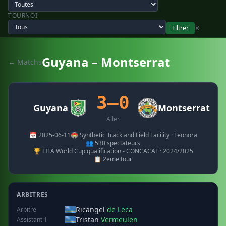
TOURNOI
Filtrer
✕
Guyana – Montserrat
← Matchs
3–0
Guyana
Montserrat
Aller
📅 2025-06-11
🏟️ Synthetic Track and Field Facility · Leonora
👥 530 spectateurs
🏆 FIFA World Cup qualification - CONCACAF · 2024/2025
📋 2eme tour
ARBITRES
Ricangel
de Leca
Arbitre
Tristan
Vermeulen
Assistant 1