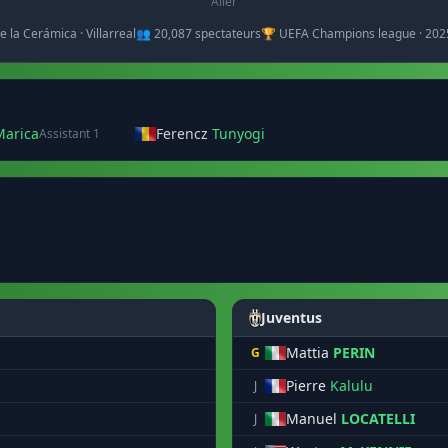
Aller
e la Cerámica · Villarreal
👥 20,087 spectateurs
🏆 UEFA Champions league · 202
Marica
Ferencz
Tunyogi
Assistant 1
Juventus
Mattia
PERIN
G
Pierre
Kalulu
J
Manuel
LOCATELLI
J