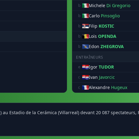
Michele
Di Gregorio
b
Carlo
Pinsoglio
b
Filip
KOSTIC
b
Loïs
OPENDA
b
Edon
ZHEGROVA
b
ENTRAÎNEURS
Igor
TUDOR
e
Ivan
Javorcic
c
Alexandre
Hugeux
c
 (2) au Estadio de la Cerámica (Villarreal) devant 20 087 spectate