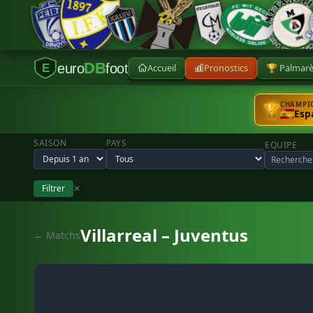
DB
euro
foot
Accueil
Pronostics
🏆 Palmar
E
CHAMPIO
🏆
Esp
SAISON
PAYS
EQUIPE
Filtrer
✕
Villarreal – Juventus
← Matchs