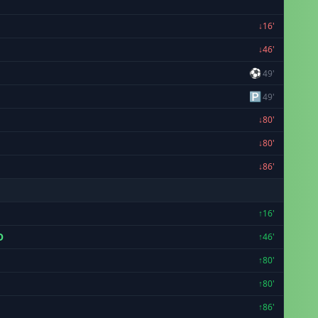
↓16'
↓46'
⚽
49'
🅿
49'
↓80'
↓80'
↓86'
↑16'
O
↑46'
↑80'
↑80'
↑86'