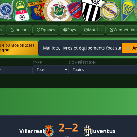
ès
Joueurs
Équipes
Pays
Matchs
Compétition
N DU MONDE 2026 !
Maillots, livres et équipements foot sur
🛒 A
agne
TYPE
COMPÉTITION
2–2
Villarreal
Juventus