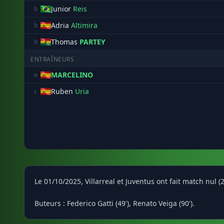
Junior
Reis
b
Adria
Altimira
b
Thomas
PARTEY
b
ENTRAÎNEURS
MARCELINO
e
Ruben
Uria
c
Le 01/10/2025, Villarreal et Juventus ont fait match nul
Buteurs : Federico Gatti (49'), Renato Veiga (90').