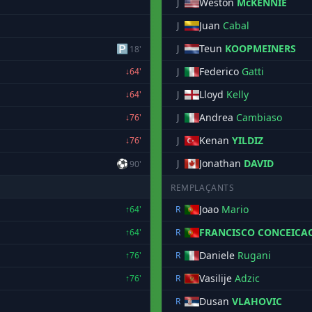
Weston
McKENNIE
J
Juan
Cabal
J
🅿
Teun
KOOPMEINERS
J
18'
Federico
Gatti
↓64'
J
Lloyd
Kelly
↓64'
J
Andrea
Cambiaso
↓76'
J
Kenan
YILDIZ
↓76'
J
⚽
Jonathan
DAVID
J
90'
REMPLAÇANTS
Joao
Mario
↑64'
R
FRANCISCO CONCEICA
↑64'
R
Daniele
Rugani
↑76'
R
Vasilije
Adzic
↑76'
R
Dusan
VLAHOVIC
R