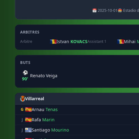
📅 2025-10-01
🏟️ Estadio d
ARBITRES
Istvan
KOVACS
Mihai
Arbitre
Assistant 1
BUTS
⚽
Renato Veiga
90'
Villarreal
Arnau
Tenas
G
Rafa
Marin
J
Santiago
Mourino
J