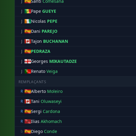
Santi
Comesana
J
Pape
GUEYE
J
Nicolas
PEPE
J
Dani
PAREJO
J
Tajon
BUCHANAN
J
PEDRAZA
J
Georges
MIKAUTADZE
J
Renato
Veiga
J
REMPLAÇANTS
Alberto
Moleiro
R
Tani
Oluwaseyi
R
Sergi
Cardona
R
Ilias
Akhomach
R
Diego
Conde
b