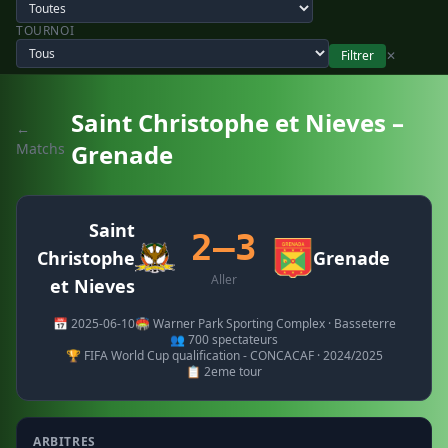
TOURNOI
Filtrer
✕
Saint Christophe et Nieves –
←
Grenade
Matchs
Saint
2–3
Christophe
Grenade
Aller
et Nieves
📅 2025-06-10
🏟️ Warner Park Sporting Complex · Basseterre
👥 700 spectateurs
🏆 FIFA World Cup qualification - CONCACAF · 2024/2025
📋 2eme tour
ARBITRES