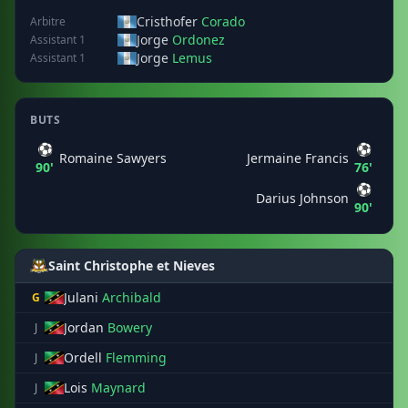
Cristhofer
Corado
Arbitre
Jorge
Ordonez
Assistant 1
Jorge
Lemus
Assistant 1
BUTS
⚽
⚽
Romaine Sawyers
Jermaine Francis
90'
76'
⚽
Darius Johnson
90'
Saint Christophe et Nieves
Julani
Archibald
G
Jordan
Bowery
J
Ordell
Flemming
J
Lois
Maynard
J