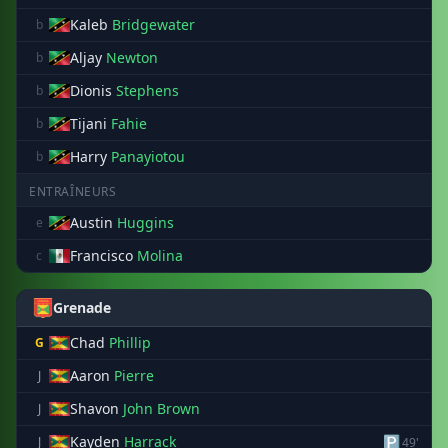
Kaleb
Bridgewater
b
Aljay
Newton
b
Dionis
Stephens
b
Tijani
Fahie
b
Harry
Panayiotou
b
ENTRAÎNEURS
Austin
Huggins
e
Francisco
Molina
c
Grenade
Chad
Phillip
G
Aaron
Pierre
J
Shavon
John Brown
J
Kayden
Harrack
🅿
J
49'