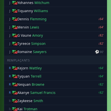
Yohannes
Mitchum
J
Tiquanny
Williams
J
Dennis
Flemming
J
↓64'
Mervin
Lewis
J
↓64'
G Vaune
Amory
J
↓82'
Tyreece
Simpson
J
↓82'
Romaine
Sawyers
⚽
J
90'
REMPLAÇANTS
Kejorn
Wattley
R
↑64'
Tyquan
Terrell
R
↑64'
Nequan
Browne
R
↑82'
Akanye
Samuel Francis
R
↑82'
Zaykeese
Smith
b
Kai
Trotman
b