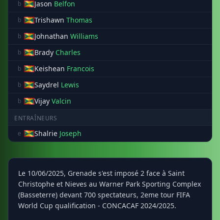
Jason
Belfon
b
Trishawn
Thomas
b
Johnathan
Williams
b
Brady
Charles
b
Keishean
Francois
b
Saydrel
Lewis
b
Vijay
Valcin
b
ENTRAÎNEURS
Shalrie
Joseph
e
Le 10/06/2025, Grenade s'est imposé 2 face à Saint
Christophe et Nieves au Warner Park Sporting Complex
(Basseterre) devant 700 spectateurs, 2eme tour FIFA
World Cup qualification - CONCACAF 2024/2025.