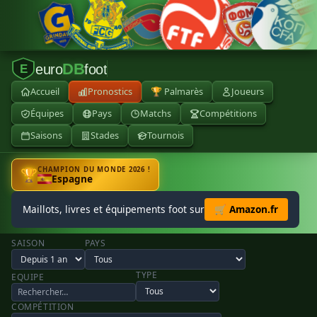
DB
euro
foot
E
Accueil
Pronostics
🏆 Palmarès
Joueurs
Équipes
Pays
Matchs
Compétitions
Saisons
Stades
Tournois
CHAMPION DU MONDE 2026 !
🏆
Espagne
Maillots, livres et équipements foot sur
🛒 Amazon.fr
SAISON
PAYS
TYPE
EQUIPE
COMPÉTITION