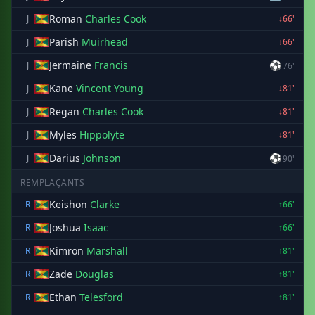
Roman
Charles Cook
J
↓66'
Parish
Muirhead
J
↓66'
Jermaine
Francis
⚽
J
76'
Kane
Vincent Young
J
↓81'
Regan
Charles Cook
J
↓81'
Myles
Hippolyte
J
↓81'
Darius
Johnson
⚽
J
90'
REMPLAÇANTS
Keishon
Clarke
R
↑66'
Joshua
Isaac
R
↑66'
Kimron
Marshall
R
↑81'
Zade
Douglas
R
↑81'
Ethan
Telesford
R
↑81'