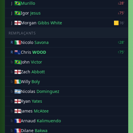
Murillo
J
↓28'
Igor
Jesus
J
↓75'
Morgan
Gibbs White
🟨
J
76'
REMPLAÇANTS
Nicolo
Savona
R
↑28'
Chris
WOOD
R
↑75'
John
Victor
b
Zach
Abbott
b
Willy
Boly
b
Nicolas
Dominguez
b
Ryan
Yates
b
James
McAtee
b
Arnaud
Kalimuendo
b
Dilane
Bakwa
b