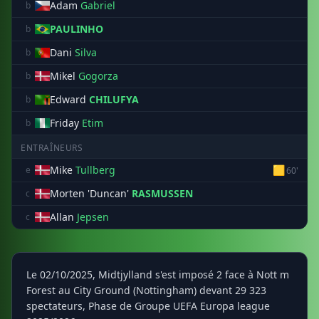
Adam
Gabriel
b
PAULINHO
b
Dani
Silva
b
Mikel
Gogorza
b
Edward
CHILUFYA
b
Friday
Etim
b
ENTRAÎNEURS
Mike
Tullberg
🟨
e
60'
Morten 'Duncan'
RASMUSSEN
c
Allan
Jepsen
c
Le 02/10/2025, Midtjylland s'est imposé 2 face à Nott m
Forest au City Ground (Nottingham) devant 29 323
spectateurs, Phase de Groupe UEFA Europa league