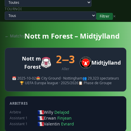
TOURNOI
Filtrer
✕
Nott m Forest – Midtjylland
← Matchs
2–3
Nott m
Midtjylland
Forest
Aller
📅 2025-10-02
🏟️ City Ground · Nottingham
👥 29,323 spectateurs
🏆 UEFA Europa league · 2025/2026
📋 Phase de Groupe
ARBITRES
Willy
Delajod
Arbitre
Erwan
Finjean
Assistant 1
Valentin
Evrard
Assistant 1