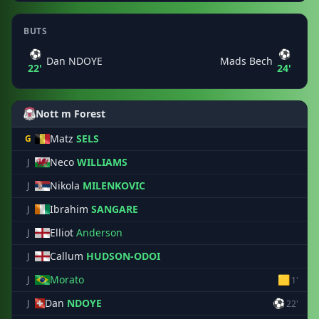
BUTS
⚽
⚽
Dan NDOYE
Mads Bech
22'
24'
Nott m Forest
Matz
SELS
G
Neco
WILLIAMS
J
Nikola
MILENKOVIC
J
Ibrahim
SANGARE
J
Elliot
Anderson
J
Callum
HUDSON-ODOI
J
Morato
🟨
J
1'
Dan
NDOYE
⚽
J
22'