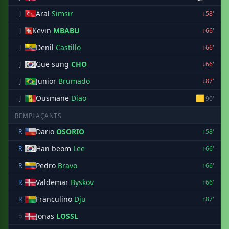
Aral
Simsir
J
↓58'
Kevin
MBABU
J
↓66'
Denil
Castillo
J
↓66'
Gue sung
CHO
J
↓66'
Junior
Brumado
J
↓87'
Ousmane
Diao
🟨
J
90'
REMPLAÇANTS
Dario
OSORIO
R
↑58'
Han beom
Lee
R
↑66'
Pedro
Bravo
R
↑66'
Valdemar
Byskov
R
↑66'
Franculino
Dju
R
↑87'
Jonas
LOSSL
b