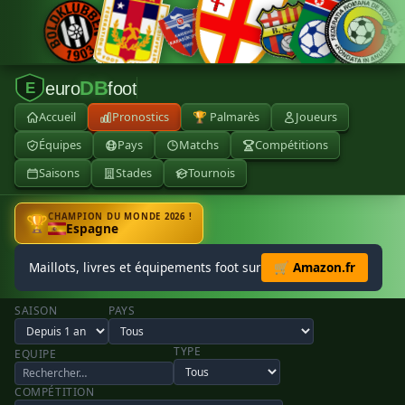
DB
euro
foot
E
Accueil
Pronostics
🏆 Palmarès
Joueurs
Équipes
Pays
Matchs
Compétitions
Saisons
Stades
Tournois
CHAMPION DU MONDE 2026 !
🏆
Espagne
Maillots, livres et équipements foot sur
🛒 Amazon.fr
SAISON
PAYS
TYPE
EQUIPE
COMPÉTITION