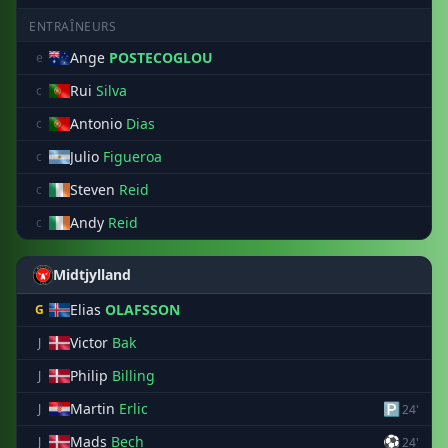
ENTRAÎNEURS
Ange
POSTECOGLOU
e
Rui
Silva
c
Antonio
Dias
c
Julio
Figueroa
c
Steven
Reid
c
Andy
Reid
c
Midtjylland
Elias
OLAFSSON
G
Victor
Bak
J
Philip
Billing
J
Martin
Erlic
🅿
J
24'
Mads
Bech
⚽
J
24'