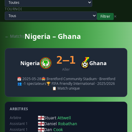
TOURNOI
Filtrer
✕
Nigeria – Ghana
← Matchs
2–1
Nigeria
Ghana
Aller
📅 2025-05-28
🏟️ Brentford Community Stadium · Brentford
👥 -1 spectateurs
🏆 FIFA Friendly International · 2025/2026
📋 Match unique
ARBITRES
Stuart
Attwell
Arbitre
Daniel
Robathan
Assistant 1
Dan
Cook
Assistant 1