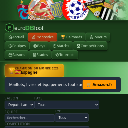
DB
euro
foot
E
Accueil
Pronostics
🏆 Palmarès
Joueurs
Équipes
Pays
Matchs
Compétitions
Saisons
Stades
Tournois
CHAMPION DU MONDE 2026 !
🏆
Espagne
Maillots, livres et équipements foot sur
🛒 Amazon.fr
SAISON
PAYS
TYPE
EQUIPE
COMPÉTITION