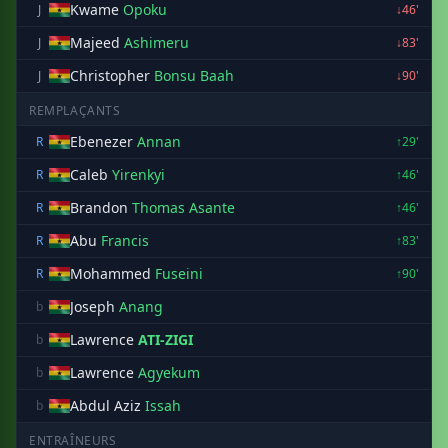
Kwame
Opoku
J
↓46'
Majeed
Ashimeru
J
↓83'
Christopher
Bonsu Baah
J
↓90'
REMPLAÇANTS
Ebenezer
Annan
R
↑29'
Caleb
Yirenkyi
R
↑46'
Brandon
Thomas Asante
R
↑46'
Abu
Francis
R
↑83'
Mohammed
Fuseini
R
↑90'
Joseph
Anang
b
Lawrence
ATI-ZIGI
b
Lawrence
Agyekum
b
Abdul Aziz
Issah
b
ENTRAÎNEURS