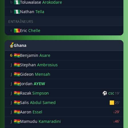
Toluwalase
Arokodare
b
Nathan
Tella
b
ENTRAÎNEURS
Eric
Chelle
e
Ghana
Benjamin
Asare
G
Stephan
Ambrosius
J
Gideon
Mensah
J
Jordan
AYEW
J
Razak
Simpson
⚽ csc
J
19'
Salis
Abdul Samed
🟨
J
25'
Aaron
Essel
J
↓29'
Mamudu
Kamaradini
J
↓46'