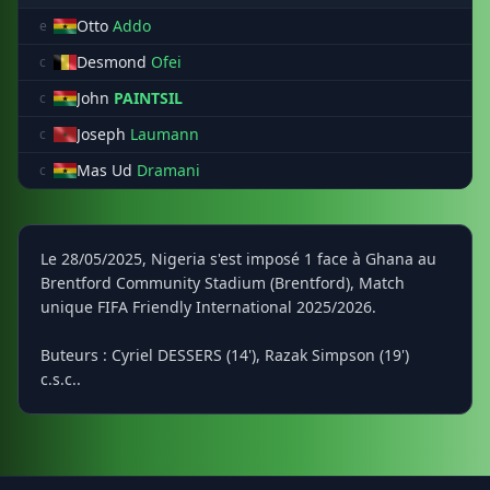
Otto
Addo
e
Desmond
Ofei
c
John
PAINTSIL
c
Joseph
Laumann
c
Mas Ud
Dramani
c
Le 28/05/2025, Nigeria s'est imposé 1 face à Ghana au
Brentford Community Stadium (Brentford), Match
unique FIFA Friendly International 2025/2026.
Buteurs : Cyriel DESSERS (14'), Razak Simpson (19')
c.s.c..