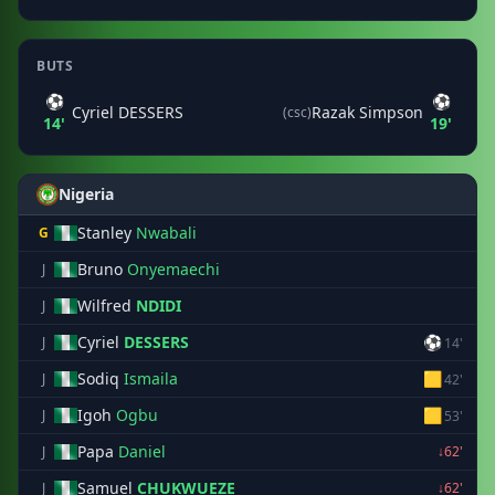
BUTS
⚽
⚽
Cyriel DESSERS
Razak Simpson
(csc)
14'
19'
Nigeria
Stanley
Nwabali
G
Bruno
Onyemaechi
J
Wilfred
NDIDI
J
Cyriel
DESSERS
⚽
J
14'
Sodiq
Ismaila
🟨
J
42'
Igoh
Ogbu
🟨
J
53'
Papa
Daniel
J
↓62'
Samuel
CHUKWUEZE
J
↓62'