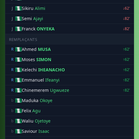
Sikiru
Alimi
J
↓62'
Semi
Ajayi
J
↓82'
Franck
ONYEKA
J
↓82'
REMPLAÇANTS
Ahmed
MUSA
R
↑62'
Moses
SIMON
R
↑62'
Kelechi
IHEANACHO
R
↑62'
Emmanuel
Ifeanyi
R
↑82'
Chinemerem
Ugwueze
R
↑82'
Maduka
Okoye
b
Felix
Agu
b
Waliu
Ojetoye
b
Saviour
Isaac
b