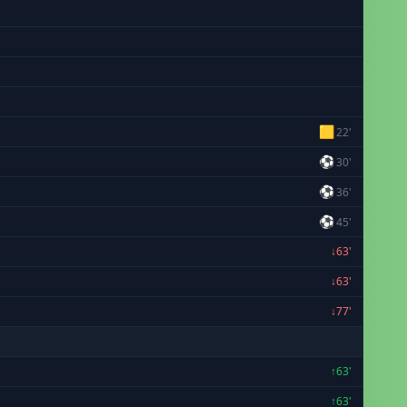
🟨
22'
⚽
30'
⚽
36'
⚽
45'
↓63'
↓63'
↓77'
↑63'
↑63'