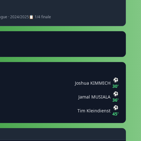
ague · 2024/2025
📋 1/4 finale
⚽
Joshua KIMMICH
30'
⚽
Jamal MUSIALA
36'
⚽
Tim Kleindienst
45'