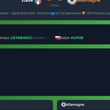
Italie
Allemagne
Retour
tadion - Signal Iduna Park · Dortmund
👥 64,762 spectateurs
🏆 UEFA Nations Le
omasz
LISTKIEWICZ
Adam
KUPSIK
Assistant 1
Allemagne