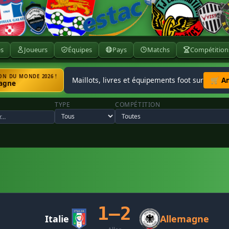
ès
Joueurs
Équipes
Pays
Matchs
Compétition
N DU MONDE 2026 !
Maillots, livres et équipements foot sur
🛒 A
agne
TYPE
COMPÉTITION
1–2
Italie
Allemagne