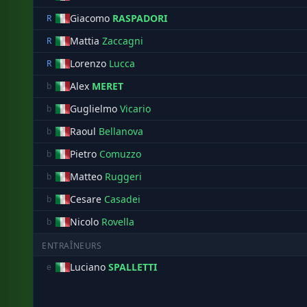
Giacomo
RASPADORI
R
Mattia
Zaccagni
R
Lorenzo
Lucca
R
Alex
MERET
b
Guglielmo
Vicario
b
Raoul
Bellanova
b
Pietro
Comuzzo
b
Matteo
Ruggeri
b
Cesare
Casadei
b
Nicolo
Rovella
b
ENTRAÎNEURS
Luciano
SPALLETTI
e