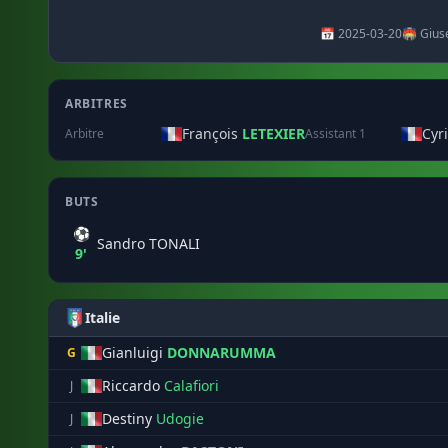
📅 2025-03-20
🏟️ Gius
ARBITRES
François
LETEXIER
Cyr
Arbitre
Assistant 1
BUTS
⚽
Sandro TONALI
9'
Italie
Gianluigi
DONNARUMMA
G
Riccardo
Calafiori
J
Destiny
Udogie
J