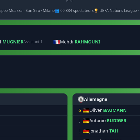
Aller
eppe Meazza - San Siro · Milano
👥 60,334 spectateurs
🏆 UEFA Nations League ·
il
MUGNIER
Mehdi
RAHMOUNI
Assistant 1
Allemagne
Oliver
BAUMANN
G
Antonio
RUDIGER
J
Jonathan
TAH
J