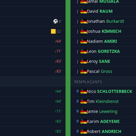
Jamal
MUSIALA
J
David
RAUM
J
⚽
Jonathan
Burkardt
J
9'
🟨
Joshua
KIMMICH
J
52'
Nadiem
AMIRI
↓64'
J
Leon
GORETZKA
↓71'
J
Leroy
SANE
↓83'
J
Pascal
Gross
↓83'
J
REMPLAÇANTS
Nico
SCHLOTTERBECK
↑64'
R
Tim
Kleindienst
↑64'
R
Jamie
Leweling
↑71'
R
Karim
ADEYEMI
↑83'
R
Robert
ANDRICH
↑83'
R