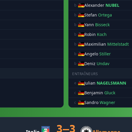
Alexander
NUBEL
b
Stefan
Ortega
b
Yann
Bisseck
b
Robin
Koch
b
Maximilian
Mittelstadt
b
Angelo
Stiller
b
Deniz
Undav
b
ENTRAÎNEURS
Julian
NAGELSMANN
e
Benjamin
Gluck
c
Sandro
Wagner
c
3–3