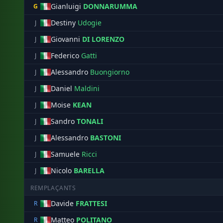
Gianluigi
DONNARUMMA
G
Destiny
Udogie
J
Giovanni
DI LORENZO
J
Federico
Gatti
J
Alessandro
Buongiorno
J
Daniel
Maldini
J
Moise
KEAN
J
Sandro
TONALI
J
Alessandro
BASTONI
J
Samuele
Ricci
J
Nicolo
BARELLA
J
REMPLAÇANTS
Davide
FRATTESI
R
Matteo
POLITANO
R