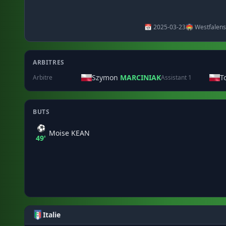
📅 2025-03-23
🏟️ Westfalens
ARBITRES
Szymon
MARCINIAK
T
Arbitre
Assistant 1
BUTS
⚽
Moise KEAN
49'
Italie