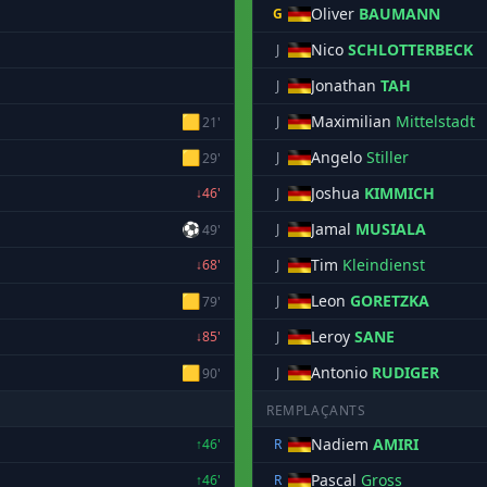
Oliver
BAUMANN
G
Nico
SCHLOTTERBECK
J
Jonathan
TAH
J
🟨
Maximilian
Mittelstadt
J
21'
🟨
Angelo
Stiller
J
29'
Joshua
KIMMICH
↓46'
J
⚽
Jamal
MUSIALA
J
49'
Tim
Kleindienst
↓68'
J
🟨
Leon
GORETZKA
J
79'
Leroy
SANE
↓85'
J
🟨
Antonio
RUDIGER
J
90'
REMPLAÇANTS
Nadiem
AMIRI
↑46'
R
Pascal
Gross
↑46'
R