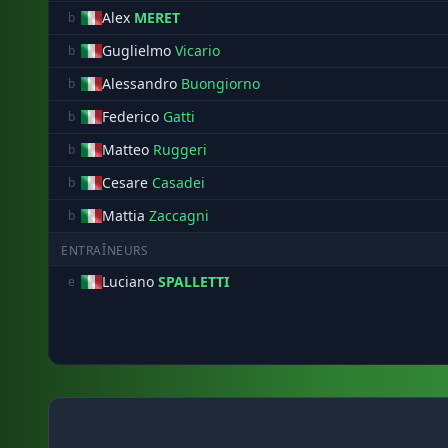
Alex
MERET
b
Guglielmo
Vicario
b
Alessandro
Buongiorno
b
Federico
Gatti
b
Matteo
Ruggeri
b
Cesare
Casadei
b
Mattia
Zaccagni
b
ENTRAÎNEURS
Luciano
SPALLETTI
e