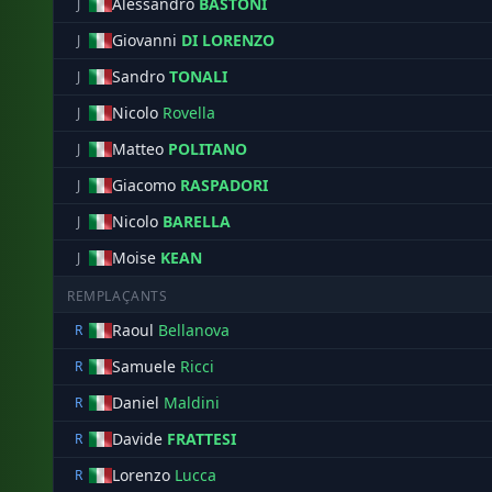
Alessandro
BASTONI
J
Giovanni
DI LORENZO
J
Sandro
TONALI
J
Nicolo
Rovella
J
Matteo
POLITANO
J
Giacomo
RASPADORI
J
Nicolo
BARELLA
J
Moise
KEAN
J
REMPLAÇANTS
Raoul
Bellanova
R
Samuele
Ricci
R
Daniel
Maldini
R
Davide
FRATTESI
R
Lorenzo
Lucca
R