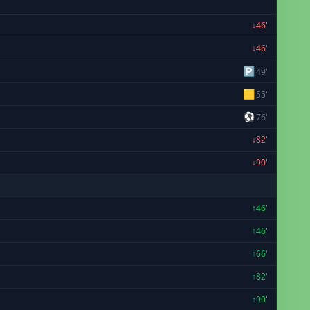
↓46'
↓46'
🅿
49'
🟨
55'
⚽
76'
↓82'
↓90'
↑46'
↑46'
↑66'
↑82'
↑90'