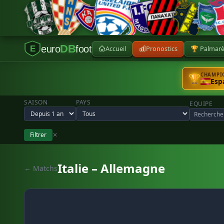
DB
euro
foot
Accueil
Pronostics
🏆 Palmar
E
CHAMPIO
🏆
Esp
SAISON
PAYS
EQUIPE
Filtrer
✕
Italie – Allemagne
← Matchs