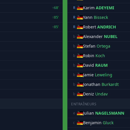
Karim
ADEYEMI
↑68'
R
Yann
Bisseck
↑85'
R
Robert
ANDRICH
↑85'
R
Alexander
NUBEL
b
Stefan
Ortega
b
Robin
Koch
b
David
RAUM
b
Jamie
Leweling
b
Jonathan
Burkardt
b
Deniz
Undav
b
ENTRAÎNEURS
Julian
NAGELSMANN
e
Benjamin
Gluck
c