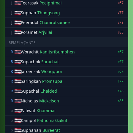
Teerasak
Poeiphimai
J
↓67'
Suphan
Thongsong
J
↓77'
Peeradol
Chamratsamee
J
↓78'
Poramet
Arjvilai
J
↓85'
REMPLAÇANTS
Worachit
Kanitsribumphen
R
↑67'
Supachok
Sarachat
R
↑67'
Jaroensak
Wonggorn
R
↑67'
Saringkan
Promsupa
R
↑77'
Supachai
Chaided
R
↑78'
Nicholas
Mickelson
R
↑85'
Patiwat
Khammai
b
Kampol
Pathomakkakul
b
Suphanan
Bureerat
b