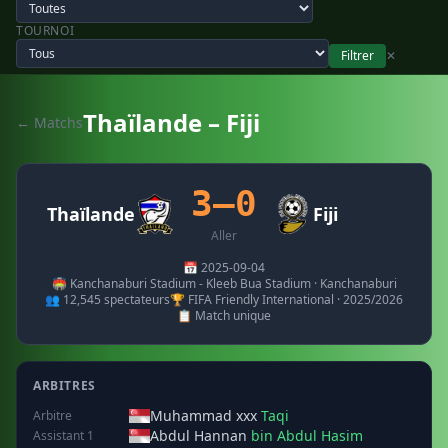
TOURNOI
Filtrer
✕
Thaïlande – Fiji
← Matchs
3–0
Thaïlande
Fiji
Aller
📅 2025-09-04
🏟️ Kanchanaburi Stadium - Kleeb Bua Stadium · Kanchanaburi
👥 12,545 spectateurs
🏆 FIFA Friendly International · 2025/2026
📋 Match unique
ARBITRES
Muhammad xxx
Taqi
Arbitre
Abdul Hannan
bin Abdul Hasim
Assistant 1