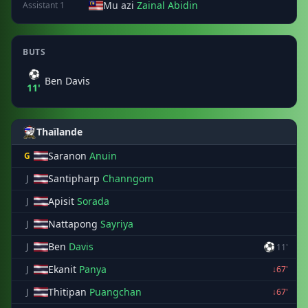
Mu azi
Zainal Abidin
Assistant 1
BUTS
⚽
Ben Davis
11'
Thaïlande
Saranon
Anuin
G
Santipharp
Channgom
J
Apisit
Sorada
J
Nattapong
Sayriya
J
Ben
Davis
⚽
J
11'
Ekanit
Panya
J
↓67'
Thitipan
Puangchan
J
↓67'