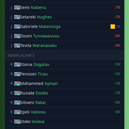
Semi
Nabenu
J
↓78'
Setareki
Hughes
J
↓78'
Gabiriele
Matanisiga
🟨
J
79'
Ilisoni
Tuinawaivuvu
J
↓90'
Tevita
Waranaivalu
J
↓90'
REMPLAÇANTS
Etonia
Dogalau
R
↑59'
Penisoni
Tirau
R
↑59'
Mohammed
Ayman
R
↑78'
Rusiate
Doidoi
R
↑78'
Sitiveni
Rakai
R
↑90'
Epeli
Valevou
R
↑90'
Jitoko
Vulava
b