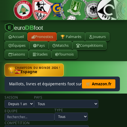
DB
euro
foot
E
Accueil
Pronostics
🏆 Palmarès
Joueurs
Équipes
Pays
Matchs
Compétitions
Saisons
Stades
Tournois
CHAMPION DU MONDE 2026 !
🏆
Espagne
Maillots, livres et équipements foot sur
🛒 Amazon.fr
SAISON
PAYS
TYPE
EQUIPE
COMPÉTITION