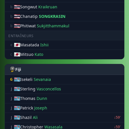
Songwut
Kraikruan
b
Chanatip
SONGKRASIN
b
Phitiwat
Sukjitthammakul
b
ENTRAÎNEURS
Masatada
Ishii
e
Mitsuo
Kato
c
Fiji
Isekeli
Sevanaia
G
Sterling
Vasconcellos
J
Thomas
Dunn
J
Patrick
Joseph
J
Shazil
Ali
J
↓59'
Christopher
Wasasala
J
↓59'