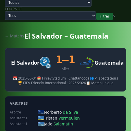
TOURNOI
Filtrer
✕
El Salvador – Guatemala
← Matchs
1–1
El Salvador
Guatemala
Aller
📅 2025-06-01
🏟️ Finley Stadium · Chattanooga
👥 -1 spectateurs
🏆 FIFA Friendly International · 2025/2026
📋 Match unique
ARBITRES
Norberto
da Silva
Arbitre
Tristan
Vermeulen
Assistant 1
Jade
Salamatin
Assistant 1