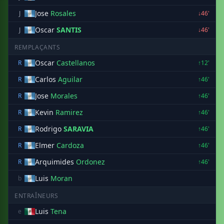
Jose
Rosales
J
↓46'
Oscar
SANTIS
J
↓46'
REMPLAÇANTS
Oscar
Castellanos
R
↑12'
Carlos
Aguilar
R
↑46'
Jose
Morales
R
↑46'
Kevin
Ramirez
R
↑46'
Rodrigo
SARAVIA
R
↑46'
Elmer
Cardoza
R
↑46'
Arquimides
Ordonez
R
↑46'
Luis
Moran
b
ENTRAÎNEURS
Luis
Tena
e