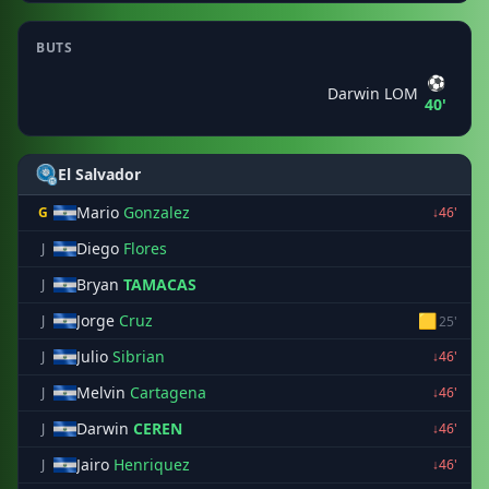
BUTS
⚽
Darwin LOM
40'
El Salvador
Mario
Gonzalez
G
↓46'
Diego
Flores
J
Bryan
TAMACAS
J
Jorge
Cruz
🟨
J
25'
Julio
Sibrian
J
↓46'
Melvin
Cartagena
J
↓46'
Darwin
CEREN
J
↓46'
Jairo
Henriquez
J
↓46'