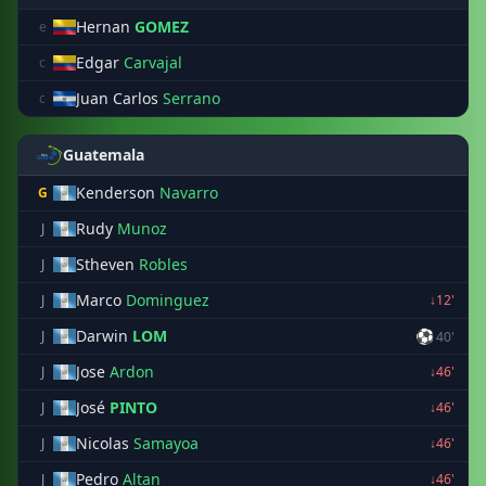
Hernan
GOMEZ
e
Edgar
Carvajal
c
Juan Carlos
Serrano
c
Guatemala
Kenderson
Navarro
G
Rudy
Munoz
J
Stheven
Robles
J
Marco
Dominguez
J
↓12'
Darwin
LOM
⚽
J
40'
Jose
Ardon
J
↓46'
José
PINTO
J
↓46'
Nicolas
Samayoa
J
↓46'
Pedro
Altan
J
↓46'