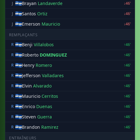
Brayan
Landaverde
J
↓46'
Santos
Ortiz
J
↓46'
Emerson
Mauricio
J
↓46'
REMPLAÇANTS
Benji
Villalobos
R
↑46'
Roberto
DOMINGUEZ
R
↑46'
Henry
Romero
R
↑46'
Jefferson
Valladares
R
↑46'
Elvin
Alvarado
R
↑46'
Mauricio
Cerritos
R
↑46'
Enrico
Duenas
R
↑46'
Steven
Guerra
R
↑46'
Brandon
Ramirez
R
↑46'
ENTRAÎNEURS