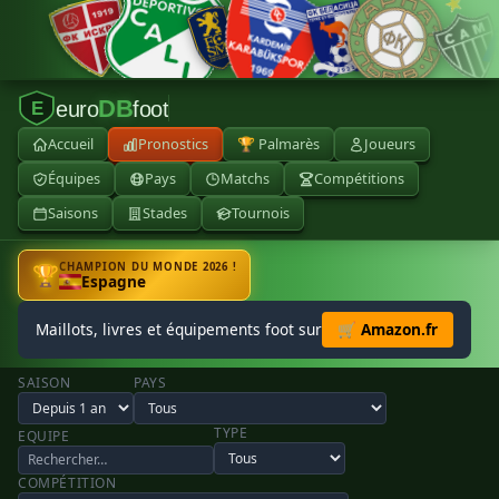
DB
euro
foot
E
Accueil
Pronostics
🏆 Palmarès
Joueurs
Équipes
Pays
Matchs
Compétitions
Saisons
Stades
Tournois
CHAMPION DU MONDE 2026 !
🏆
Espagne
Maillots, livres et équipements foot sur
🛒 Amazon.fr
SAISON
PAYS
TYPE
EQUIPE
COMPÉTITION