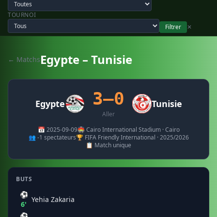
TOURNOI
Filtrer
✕
Egypte – Tunisie
← Matchs
3–0
Egypte
Tunisie
Aller
📅 2025-09-09
🏟️ Cairo International Stadium · Cairo
👥 -1 spectateurs
🏆 FIFA Friendly International · 2025/2026
📋 Match unique
BUTS
⚽
Yehia Zakaria
6'
⚽