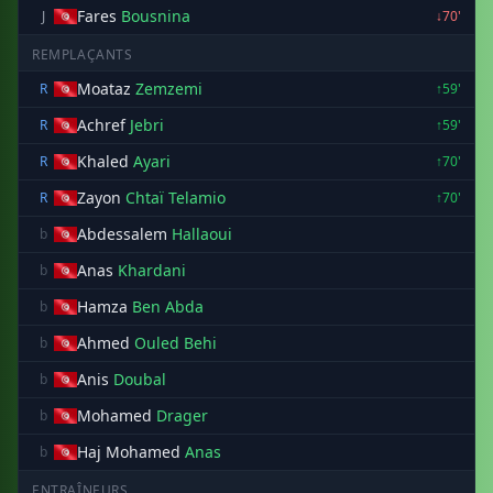
Fares
Bousnina
J
↓70'
REMPLAÇANTS
Moataz
Zemzemi
R
↑59'
Achref
Jebri
R
↑59'
Khaled
Ayari
R
↑70'
Zayon
Chtaï Telamio
R
↑70'
Abdessalem
Hallaoui
b
Anas
Khardani
b
Hamza
Ben Abda
b
Ahmed
Ouled Behi
b
Anis
Doubal
b
Mohamed
Drager
b
Haj Mohamed
Anas
b
ENTRAÎNEURS