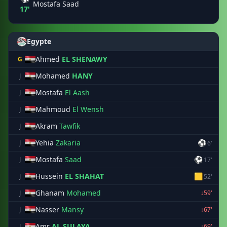
Mostafa Saad
17'
Egypte
Ahmed
EL SHENAWY
G
Mohamed
HANY
J
Mostafa
El Aash
J
Mahmoud
El Wensh
J
Akram
Tawfik
J
Yehia
Zakaria
⚽
J
6'
Mostafa
Saad
⚽
J
17'
Hussein
EL SHAHAT
🟨
J
52'
Ghanam
Mohamed
J
↓59'
Nasser
Mansy
J
↓67'
Amr
AL SULAYA
J
↓69'