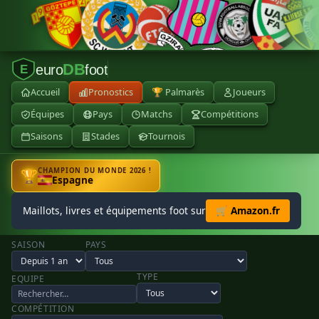
DB
euro
foot
E
Accueil
Pronostics
🏆 Palmarès
Joueurs
Équipes
Pays
Matchs
Compétitions
Saisons
Stades
Tournois
CHAMPION DU MONDE 2026 !
🏆
Espagne
Maillots, livres et équipements foot sur
🛒 Amazon.fr
SAISON
PAYS
TYPE
EQUIPE
COMPÉTITION