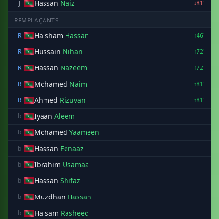
Hassan
Naiz
J
↓81'
REMPLAÇANTS
Haisham
Hassan
R
↑46'
Hussain
Nihan
R
↑72'
Hassan
Nazeem
R
↑72'
Mohamed
Naim
R
↑81'
Ahmed
Rizuvan
R
↑81'
Iyaan
Aleem
b
Mohamed
Yaameen
b
Hassan
Eenaaz
b
Ibrahim
Usamaa
b
Hassan
Shifaz
b
Muzdhan
Hassan
b
Haisam
Rasheed
b