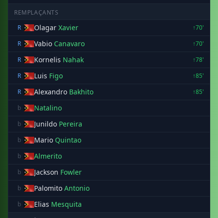
REMPLAÇANTS
Olagar
Xavier
R
↑70'
Vabio
Canavaro
R
↑70'
Kornelis
Nahak
R
↑78'
Luis
Figo
R
↑85'
Alexandro
Bakhito
R
↑85'
Natalino
b
Junildo
Pereira
b
Mario
Quintao
b
Almerito
b
Jackson
Fowler
b
Palomito
Antonio
b
Elias
Mesquita
b