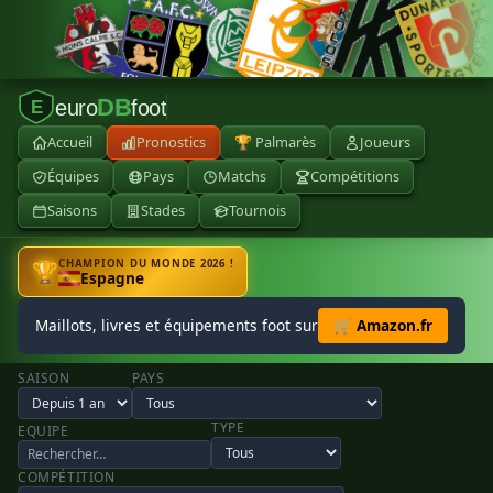
DB
euro
foot
E
Accueil
Pronostics
🏆 Palmarès
Joueurs
Équipes
Pays
Matchs
Compétitions
Saisons
Stades
Tournois
CHAMPION DU MONDE 2026 !
🏆
Espagne
Maillots, livres et équipements foot sur
🛒 Amazon.fr
SAISON
PAYS
TYPE
EQUIPE
COMPÉTITION