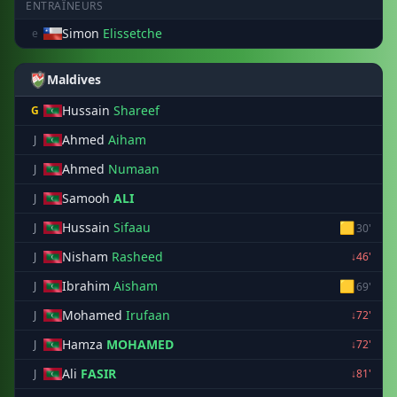
ENTRAÎNEURS
Simon
Elissetche
e
Maldives
Hussain
Shareef
G
Ahmed
Aiham
J
Ahmed
Numaan
J
Samooh
ALI
J
Hussain
Sifaau
🟨
J
30'
Nisham
Rasheed
J
↓46'
Ibrahim
Aisham
🟨
J
69'
Mohamed
Irufaan
J
↓72'
Hamza
MOHAMED
J
↓72'
Ali
FASIR
J
↓81'