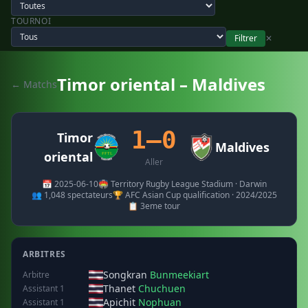
TOURNOI
Filtrer
✕
Timor oriental – Maldives
← Matchs
1–0
Timor
Maldives
oriental
Aller
📅 2025-06-10
🏟️ Territory Rugby League Stadium · Darwin
👥 1,048 spectateurs
🏆 AFC Asian Cup qualification · 2024/2025
📋 3eme tour
ARBITRES
Songkran
Bunmeekiart
Arbitre
Thanet
Chuchuen
Assistant 1
Apichit
Nophuan
Assistant 1