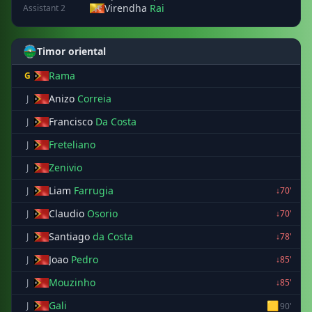
Virendha
Rai
Assistant 2
Timor oriental
Rama
G
Anizo
Correia
J
Francisco
Da Costa
J
Freteliano
J
Zenivio
J
Liam
Farrugia
J
↓70'
Claudio
Osorio
J
↓70'
Santiago
da Costa
J
↓78'
Joao
Pedro
J
↓85'
Mouzinho
J
↓85'
Gali
🟨
J
90'