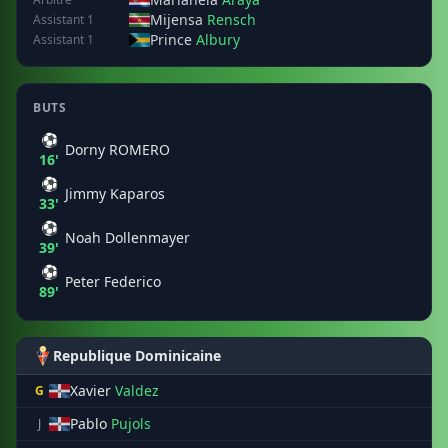
Mijensa
Rensch
Assistant 1
Prince
Albury
Assistant 1
BUTS
⚽
Dorny ROMERO
16'
⚽
Jimmy Kaparos
33'
⚽
Noah Dollenmayer
39'
⚽
Peter Federico
89'
Republique Dominicaine
Xavier
Valdez
G
Pablo
Pujols
J