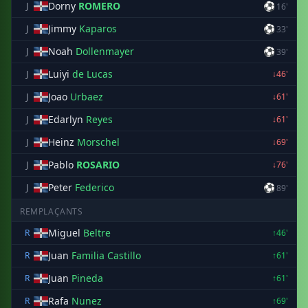
Dorny
ROMERO
⚽
J
16'
Jimmy
Kaparos
⚽
J
33'
Noah
Dollenmayer
⚽
J
39'
Luiyi
de Lucas
J
↓46'
Joao
Urbaez
J
↓61'
Edarlyn
Reyes
J
↓61'
Heinz
Morschel
J
↓69'
Pablo
ROSARIO
J
↓76'
Peter
Federico
⚽
J
89'
REMPLAÇANTS
Miguel
Beltre
R
↑46'
Juan
Familia Castillo
R
↑61'
Juan
Pineda
R
↑61'
Rafa
Nunez
R
↑69'