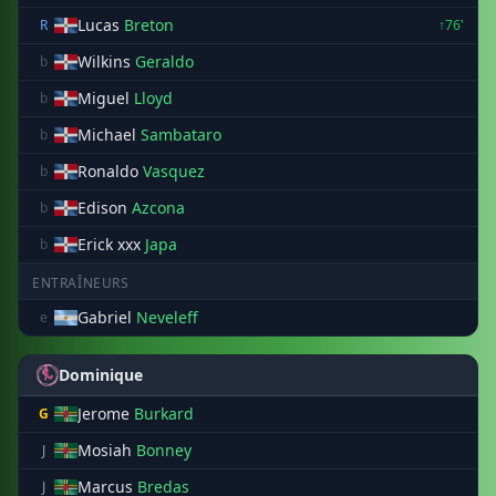
Lucas
Breton
R
↑76'
Wilkins
Geraldo
b
Miguel
Lloyd
b
Michael
Sambataro
b
Ronaldo
Vasquez
b
Edison
Azcona
b
Erick xxx
Japa
b
ENTRAÎNEURS
Gabriel
Neveleff
e
Dominique
Jerome
Burkard
G
Mosiah
Bonney
J
Marcus
Bredas
J