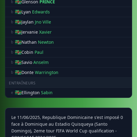
Glenson
PRINCE
b
Lyan
Edwards
b
Jaylan
Jno Ville
b
Jervanie
Xavier
b
Nathan
Newton
b
Cobin
Paul
b
Savio
Anselm
b
Donte
Warrington
b
ENTRAÎNEURS
Ellington
Sabin
e
Le 11/06/2025, Republique Dominicaine s'est imposé 0
face à Dominique au Estadio Quisqueya (Santo
Domingo), 2eme tour FIFA World Cup qualification -