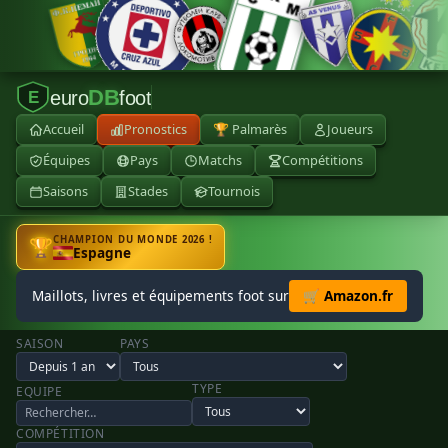
DB
euro
foot
E
Accueil
Pronostics
🏆 Palmarès
Joueurs
Équipes
Pays
Matchs
Compétitions
Saisons
Stades
Tournois
CHAMPION DU MONDE 2026 !
🏆
Espagne
Maillots, livres et équipements foot sur
🛒 Amazon.fr
SAISON
PAYS
TYPE
EQUIPE
COMPÉTITION