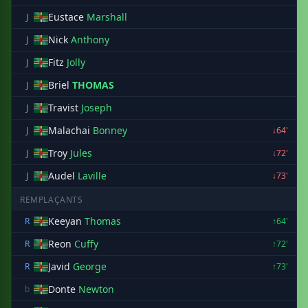
Eustace
Marshall
J
Nick
Anthony
J
Fitz
Jolly
J
Briel
THOMAS
J
Travist
Joseph
J
Malachai
Bonney
J
↓64'
Troy
Jules
J
↓72'
Audel
Laville
J
↓73'
REMPLAÇANTS
Keeyan
Thomas
R
↑64'
Reon
Cuffy
R
↑72'
Javid
George
R
↑73'
Donte
Newton
b