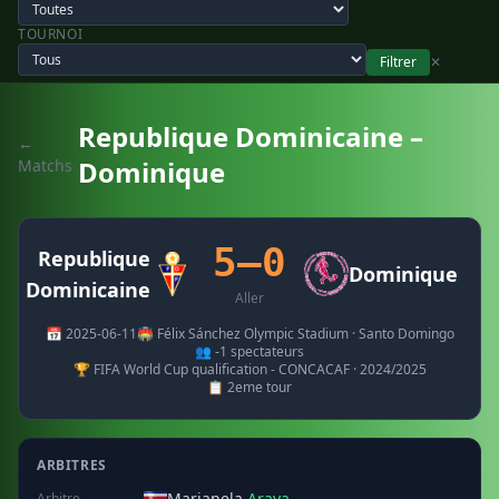
TOURNOI
Filtrer
✕
Republique Dominicaine –
←
Dominique
Matchs
5–0
Republique
Dominique
Dominicaine
Aller
📅 2025-06-11
🏟️ Félix Sánchez Olympic Stadium · Santo Domingo
👥 -1 spectateurs
🏆 FIFA World Cup qualification - CONCACAF · 2024/2025
📋 2eme tour
ARBITRES
Marianela
Araya
Arbitre