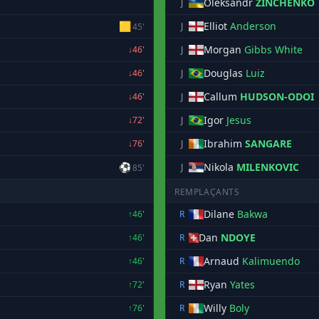
Oleksandr
ZINCHENKO
J
🟨
Elliot
Anderson
J
45'
Morgan
Gibbs White
↓46'
J
Douglas
Luiz
↓46'
J
Callum
HUDSON-ODOI
↓46'
J
Igor
Jesus
↓72'
J
Ibrahim
SANGARE
↓76'
J
⚽
Nikola
MILENKOVIC
J
85'
REMPLAÇANTS
Dilane
Bakwa
↑46'
R
Dan
NDOYE
↑46'
R
Arnaud
Kalimuendo
↑46'
R
Ryan
Yates
↑72'
R
Willy
Boly
↑76'
R