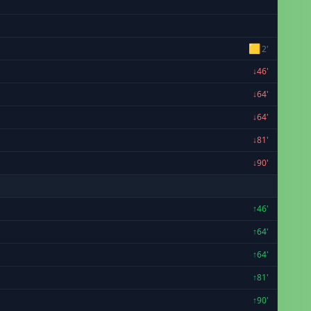
🟨
2'
↓46'
↓64'
↓64'
↓81'
↓90'
↑46'
↑64'
↑64'
↑81'
↑90'