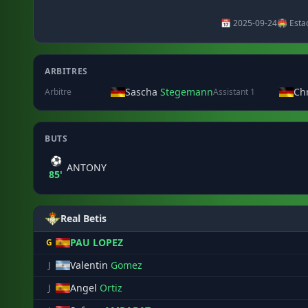
📅 2025-09-24
🏟️ Esta
ARBITRES
Sascha
Stegemann
Ch
Arbitre
Assistant 1
BUTS
⚽
ANTONY
85'
Real Betis
PAU LOPEZ
G
Valentin
Gomez
J
Angel
Ortiz
J