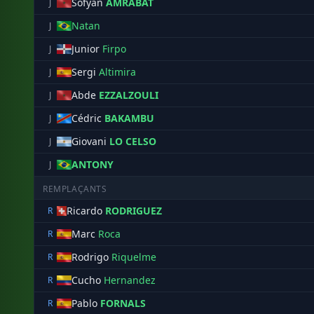
Sofyan
AMRABAT
J
Natan
J
Junior
Firpo
J
Sergi
Altimira
J
Abde
EZZALZOULI
J
Cédric
BAKAMBU
J
Giovani
LO CELSO
J
ANTONY
J
REMPLAÇANTS
Ricardo
RODRIGUEZ
R
Marc
Roca
R
Rodrigo
Riquelme
R
Cucho
Hernandez
R
Pablo
FORNALS
R