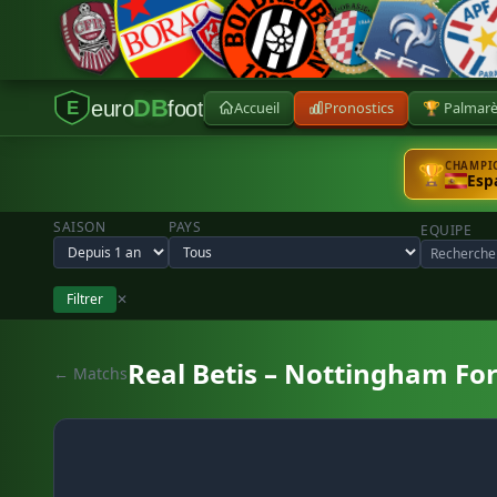
DB
euro
foot
Accueil
Pronostics
🏆 Palmar
E
CHAMPIO
🏆
Esp
SAISON
PAYS
EQUIPE
Filtrer
✕
Real Betis – Nottingham For
← Matchs