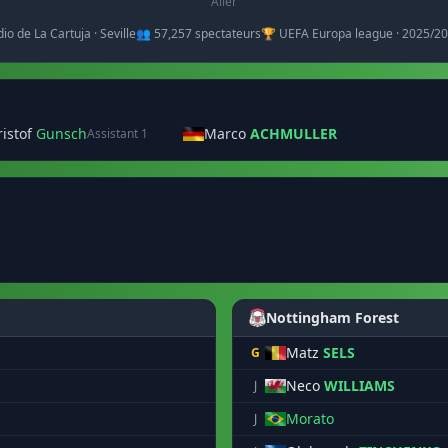
Aller
dio de La Cartuja · Seville
👥 57,257 spectateurs
🏆 UEFA Europa league · 2025/2
ristof
Gunsch
Marco
ACHMULLER
Assistant 1
Nottingham Forest
Matz
SELS
G
Neco
WILLIAMS
J
Morato
J