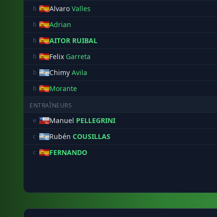
Alvaro
Valles
b
Adrian
b
AITOR RUIBAL
b
Felix
Garreta
b
Chimy
Avila
b
Morante
b
ENTRAÎNEURS
Manuel
PELLEGRINI
e
Rubén
COUSILLAS
c
FERNANDO
c