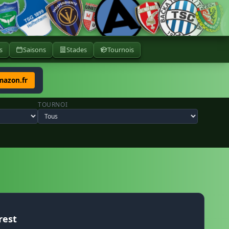
s
Saisons
Stades
Tournois
mazon.fr
TOURNOI
rest