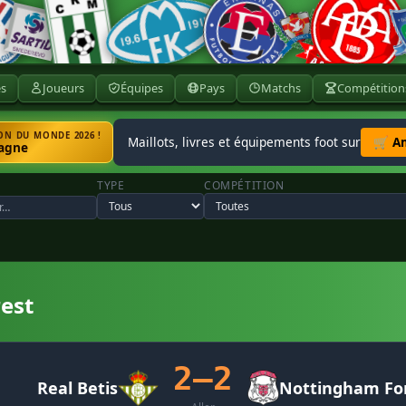
ès
Joueurs
Équipes
Pays
Matchs
Compétition
N DU MONDE 2026 !
Maillots, livres et équipements foot sur
🛒 A
agne
TYPE
COMPÉTITION
est
2–2
Real Betis
Nottingham Fo