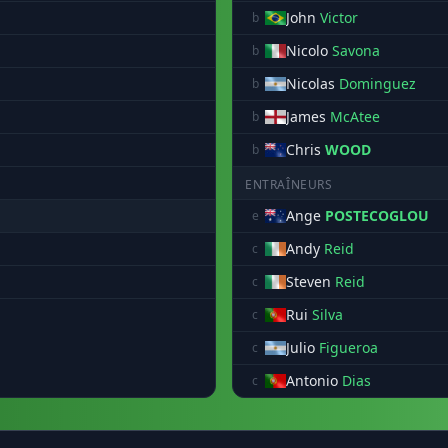
John
Victor
b
Nicolo
Savona
b
Nicolas
Dominguez
b
James
McAtee
b
Chris
WOOD
b
ENTRAÎNEURS
Ange
POSTECOGLOU
e
Andy
Reid
c
Steven
Reid
c
Rui
Silva
c
Julio
Figueroa
c
Antonio
Dias
c