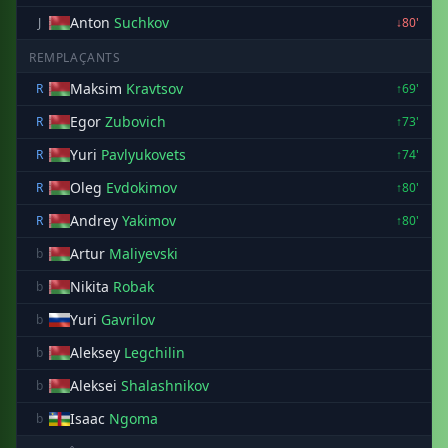
Anton
Suchkov
J
↓80'
REMPLAÇANTS
Maksim
Kravtsov
R
↑69'
Egor
Zubovich
R
↑73'
Yuri
Pavlyukovets
R
↑74'
Oleg
Evdokimov
R
↑80'
Andrey
Yakimov
R
↑80'
Artur
Maliyevski
b
Nikita
Robak
b
Yuri
Gavrilov
b
Aleksey
Legchilin
b
Aleksei
Shalashnikov
b
Isaac
Ngoma
b