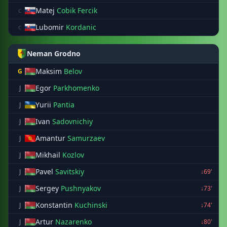
Matej
Cobik Fercik
c
Lubomir
Kordanic
c
Neman Grodno
Maksim
Belov
G
Egor
Parkhomenko
J
Yurii
Pantia
J
Ivan
Sadovnichiy
J
Amantur
Samurzaev
J
Mikhail
Kozlov
J
Pavel
Savitskiy
J
↓69'
Sergey
Pushnyakov
J
↓73'
Konstantin
Kuchinski
J
↓74'
Artur
Nazarenko
J
↓80'