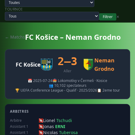
TOURNOI
Filtrer
✕
FC Košice – Neman Grodno
← Matchs
2–3
Neman
FC Košice
Grodno
Aller
📅 2025-07-24
🏟️ Lokomotívy v Čermeli · Kosice
👥 10,102 spectateurs
🏆 UEFA Conference League - Qualif · 2025/2026
📋 2eme tour
ARBITRES
Lionel
Tschudi
Arbitre
Jonas
ERNI
Assistant 1
Nicolas
Tuberosa
Assistant 1