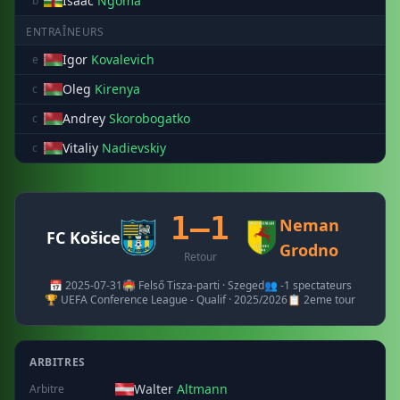
Isaac
Ngoma
b
ENTRAÎNEURS
Igor
Kovalevich
e
Oleg
Kirenya
c
Andrey
Skorobogatko
c
Vitaliy
Nadievskiy
c
1–1
Neman
FC Košice
Grodno
Retour
📅 2025-07-31
🏟️ Felső Tisza-parti · Szeged
👥 -1 spectateurs
🏆 UEFA Conference League - Qualif · 2025/2026
📋 2eme tour
ARBITRES
Walter
Altmann
Arbitre