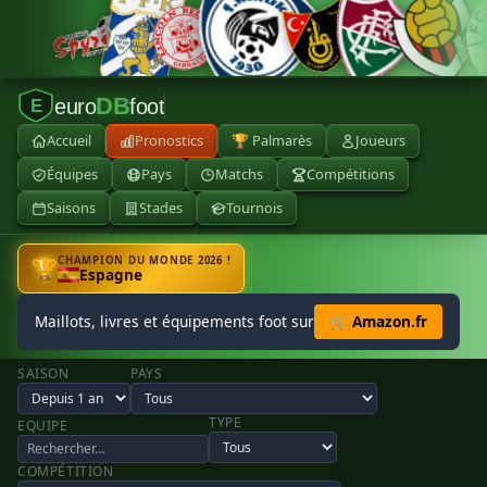
DB
euro
foot
E
Accueil
Pronostics
🏆 Palmarès
Joueurs
Équipes
Pays
Matchs
Compétitions
Saisons
Stades
Tournois
CHAMPION DU MONDE 2026 !
🏆
Espagne
Maillots, livres et équipements foot sur
🛒 Amazon.fr
SAISON
PAYS
TYPE
EQUIPE
COMPÉTITION