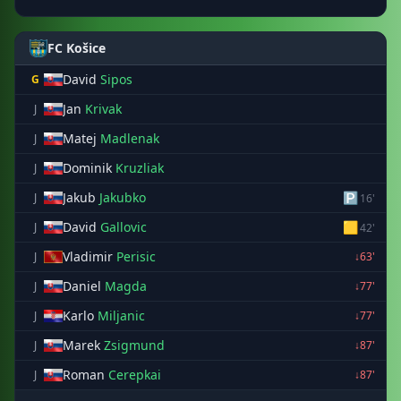
FC Košice
David
Sipos
G
Jan
Krivak
J
Matej
Madlenak
J
Dominik
Kruzliak
J
Jakub
Jakubko
🅿
J
16'
David
Gallovic
🟨
J
42'
Vladimir
Perisic
J
↓63'
Daniel
Magda
J
↓77'
Karlo
Miljanic
J
↓77'
Marek
Zsigmund
J
↓87'
Roman
Cerepkai
J
↓87'