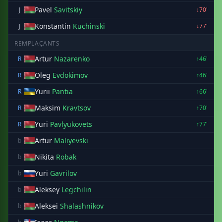
Pavel
Savitskiy
J
↓70'
Konstantin
Kuchinski
J
↓77'
REMPLAÇANTS
Artur
Nazarenko
R
↑46'
Oleg
Evdokimov
R
↑46'
Yurii
Pantia
R
↑66'
Maksim
Kravtsov
R
↑70'
Yuri
Pavlyukovets
R
↑77'
Artur
Maliyevski
b
Nikita
Robak
b
Yuri
Gavrilov
b
Aleksey
Legchilin
b
Aleksei
Shalashnikov
b