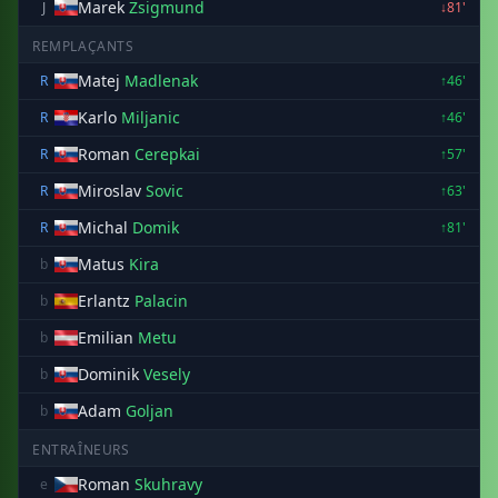
Marek
Zsigmund
J
↓81'
REMPLAÇANTS
Matej
Madlenak
R
↑46'
Karlo
Miljanic
R
↑46'
Roman
Cerepkai
R
↑57'
Miroslav
Sovic
R
↑63'
Michal
Domik
R
↑81'
Matus
Kira
b
Erlantz
Palacin
b
Emilian
Metu
b
Dominik
Vesely
b
Adam
Goljan
b
ENTRAÎNEURS
Roman
Skuhravy
e