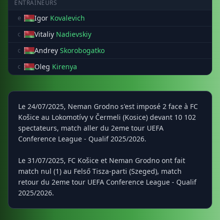
ENTRAÎNEURS
Igor
Kovalevich
e
Vitaliy
Nadievskiy
c
Andrey
Skorobogatko
c
Oleg
Kirenya
c
Le 24/07/2025, Neman Grodno s'est imposé 2 face à FC
Košice au Lokomotívy v Čermeli (Kosice) devant 10 102
spectateurs, match aller du 2eme tour UEFA
Conference League - Qualif 2025/2026.
Le 31/07/2025, FC Košice et Neman Grodno ont fait
match nul (1) au Felső Tisza-parti (Szeged), match
retour du 2eme tour UEFA Conference League - Qualif
2025/2026.