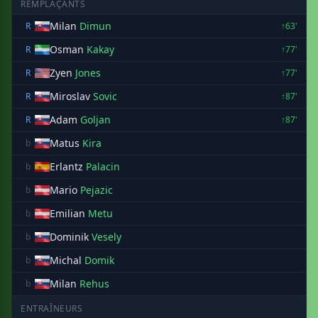
REMPLAÇANTS
Milan
Dimun
R
↑63'
Osman
Kakay
R
↑77'
Zyen
Jones
R
↑77'
Miroslav
Sovic
R
↑87'
Adam
Goljan
R
↑87'
Matus
Kira
b
Erlantz
Palacin
b
Mario
Pejazic
b
Emilian
Metu
b
Dominik
Vesely
b
Michal
Domik
b
Milan
Rehus
b
ENTRAÎNEURS