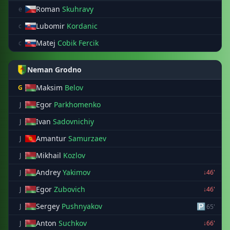
Roman
Skuhravy
e
Lubomir
Kordanic
c
Matej
Cobik Fercik
c
Neman Grodno
Maksim
Belov
G
Egor
Parkhomenko
J
Ivan
Sadovnichiy
J
Amantur
Samurzaev
J
Mikhail
Kozlov
J
Andrey
Yakimov
J
↓46'
Egor
Zubovich
J
↓46'
Sergey
Pushnyakov
🅿
J
65'
Anton
Suchkov
J
↓66'