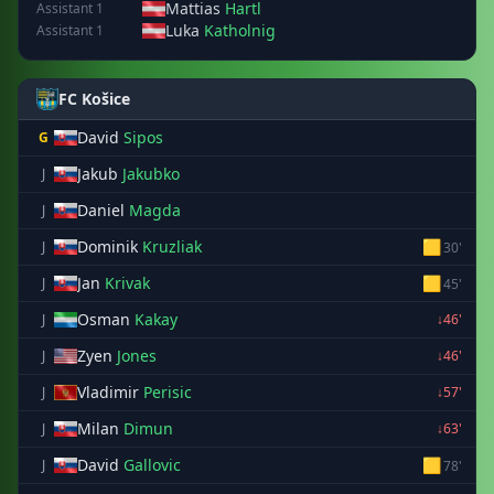
Mattias
Hartl
Assistant 1
Luka
Katholnig
Assistant 1
FC Košice
David
Sipos
G
Jakub
Jakubko
J
Daniel
Magda
J
Dominik
Kruzliak
🟨
J
30'
Jan
Krivak
🟨
J
45'
Osman
Kakay
J
↓46'
Zyen
Jones
J
↓46'
Vladimir
Perisic
J
↓57'
Milan
Dimun
J
↓63'
David
Gallovic
🟨
J
78'