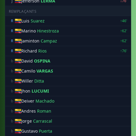
Jefferson
LERMA
J
↓76'
REMPLAÇANTS
Luis
Suarez
R
↑46'
Marino
Hinestroza
R
↑62'
Jaminton
Campaz
R
↑62'
Richard
Rios
R
↑76'
David
OSPINA
b
Camilo
VARGAS
b
Willer
Ditta
b
Jhon
LUCUMI
b
Deiver
Machado
b
Andres
Roman
b
Jorge
Carrascal
b
Gustavo
Puerta
b