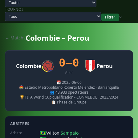
TOURNOI
Filtrer
✕
Colombie – Perou
← Matchs
0–0
Colombie
Perou
Aller
📅 2025-06-06
🏟️ Estadio Metropolitano Roberto Meléndez · Barranquilla
👥 43,933 spectateurs
🏆 FIFA World Cup qualification - CONMEBOL · 2023/2024
📋 Phase de Groupe
ARBITRES
Wilton
Sampaio
Arbitre