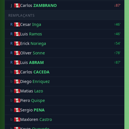
Carlos
ZAMBRANO
J
↓87'
REMPLAÇANTS
Cesar
Inga
R
↑46'
Luis
Ramos
R
↑46'
Erick
Noriega
R
↑54'
Oliver
Sonne
R
↑78'
Luis
ABRAM
R
↑87'
Carlos
CACEDA
b
Diego
Enriquez
b
Matias
Lazo
b
Piero
Quispe
b
Sergio
PENA
b
Maxloren
Castro
b
Kevin
Quevedo
b