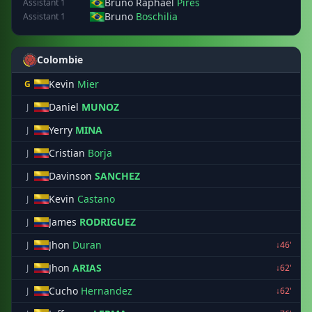
Bruno Raphael
Pires
Assistant 1
Bruno
Boschilia
Assistant 1
Colombie
Kevin
Mier
G
Daniel
MUNOZ
J
Yerry
MINA
J
Cristian
Borja
J
Davinson
SANCHEZ
J
Kevin
Castano
J
James
RODRIGUEZ
J
Jhon
Duran
J
↓46'
Jhon
ARIAS
J
↓62'
Cucho
Hernandez
J
↓62'