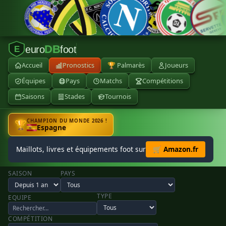
DB
euro
foot
E
Accueil
Pronostics
🏆 Palmarès
Joueurs
Équipes
Pays
Matchs
Compétitions
Saisons
Stades
Tournois
CHAMPION DU MONDE 2026 !
🏆
Espagne
Maillots, livres et équipements foot sur
🛒 Amazon.fr
SAISON
PAYS
TYPE
EQUIPE
COMPÉTITION