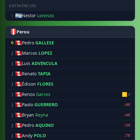
ENTRAÎNEURS
Nestor
Lorenzo
e
Perou
Pedro
GALLESE
G
Marcos
LOPEZ
J
Luis
ADVINCULA
J
Renato
TAPIA
J
Édison
FLORES
J
Renzo
Garces
🟨
J
4'
Paolo
GUERRERO
J
↓46'
Bryan
Reyna
J
↓46'
Pedro
AQUINO
J
↓54'
Andy
POLO
J
↓78'