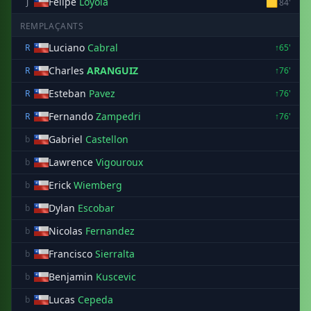
Felipe
Loyola
🟨
J
84'
REMPLAÇANTS
Luciano
Cabral
R
↑65'
Charles
ARANGUIZ
R
↑76'
Esteban
Pavez
R
↑76'
Fernando
Zampedri
R
↑76'
Gabriel
Castellon
b
Lawrence
Vigouroux
b
Erick
Wiemberg
b
Dylan
Escobar
b
Nicolas
Fernandez
b
Francisco
Sierralta
b
Benjamin
Kuscevic
b
Lucas
Cepeda
b