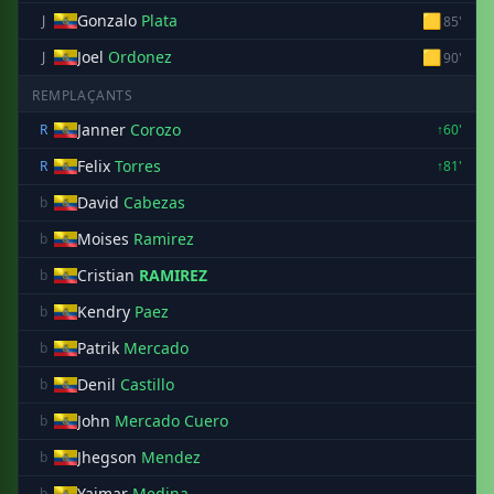
Gonzalo
Plata
🟨
J
85'
Joel
Ordonez
🟨
J
90'
REMPLAÇANTS
Janner
Corozo
R
↑60'
Felix
Torres
R
↑81'
David
Cabezas
b
Moises
Ramirez
b
Cristian
RAMIREZ
b
Kendry
Paez
b
Patrik
Mercado
b
Denil
Castillo
b
John
Mercado Cuero
b
Jhegson
Mendez
b
Yaimar
Medina
b