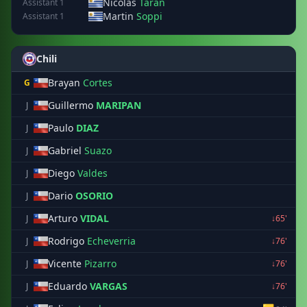
Nicolas
Taran
Assistant 1
Martin
Soppi
Assistant 1
Chili
Brayan
Cortes
G
Guillermo
MARIPAN
J
Paulo
DIAZ
J
Gabriel
Suazo
J
Diego
Valdes
J
Dario
OSORIO
J
Arturo
VIDAL
J
↓65'
Rodrigo
Echeverria
J
↓76'
Vicente
Pizarro
J
↓76'
Eduardo
VARGAS
J
↓76'