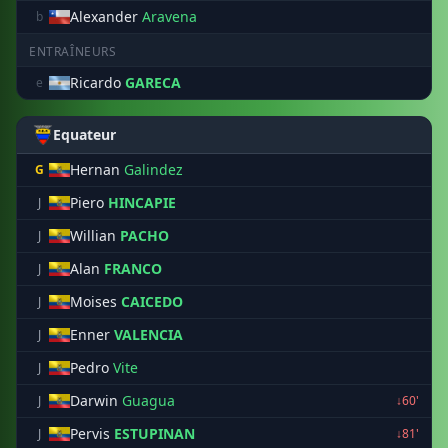
Alexander
Aravena
b
ENTRAÎNEURS
Ricardo
GARECA
e
Equateur
Hernan
Galindez
G
Piero
HINCAPIE
J
Willian
PACHO
J
Alan
FRANCO
J
Moises
CAICEDO
J
Enner
VALENCIA
J
Pedro
Vite
J
Darwin
Guagua
J
↓60'
Pervis
ESTUPINAN
J
↓81'