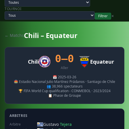
TOURNOI
Filtrer
✕
Chili – Equateur
← Matchs
0–0
Chili
Equateur
Aller
📅 2025-03-26
🏟️ Estadio Nacional Julio Martínez Prádanos · Santiago de Chile
👥 38,966 spectateurs
🏆 FIFA World Cup qualification - CONMEBOL · 2023/2024
📋 Phase de Groupe
ARBITRES
Gustavo
Tejera
Arbitre