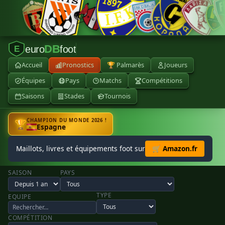
DB
euro
foot
E
Accueil
Pronostics
🏆 Palmarès
Joueurs
Équipes
Pays
Matchs
Compétitions
Saisons
Stades
Tournois
CHAMPION DU MONDE 2026 !
🏆
Espagne
Maillots, livres et équipements foot sur
🛒 Amazon.fr
SAISON
PAYS
TYPE
EQUIPE
COMPÉTITION