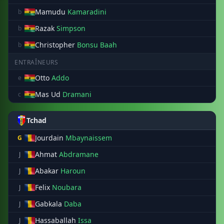
Mamudu
Kamaradini
b
Razak
Simpson
b
Christopher
Bonsu Baah
b
ENTRAÎNEURS
Otto
Addo
e
Mas Ud
Dramani
c
Tchad
Jourdain
Mbaynaissem
G
Ahmat
Abdramane
J
Abakar
Haroun
J
Felix
Noubara
J
Gabkala
Daba
J
Hassaballah
Issa
J