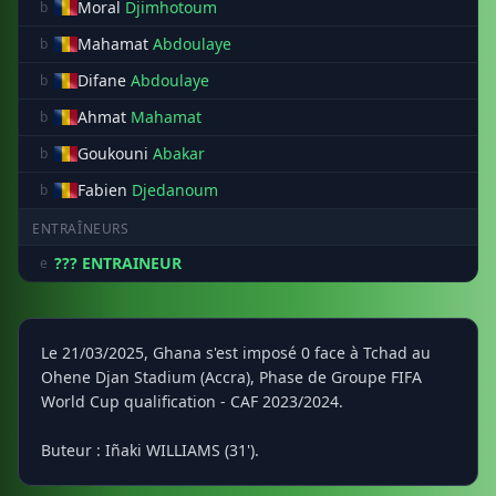
Moral
Djimhotoum
b
Mahamat
Abdoulaye
b
Difane
Abdoulaye
b
Ahmat
Mahamat
b
Goukouni
Abakar
b
Fabien
Djedanoum
b
ENTRAÎNEURS
??? ENTRAINEUR
e
Le 21/03/2025, Ghana s'est imposé 0 face à Tchad au
Ohene Djan Stadium (Accra), Phase de Groupe FIFA
World Cup qualification - CAF 2023/2024.
Buteur : Iñaki WILLIAMS (31').