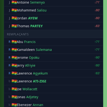
Antoine
Semenyo
J
↓71'
Mohammed
Salisu
J
↓80'
Jordan
AYEW
J
↓80'
Thomas
PARTEY
J
↓83'
REMPLAÇANTS
Abu
Francis
R
↑71'
Kamaldeen
Sulemana
R
↑71'
Jerome
Opoku
R
↑80'
Jerry
Afriyie
R
↑80'
Lawrence
Agyekum
R
↑83'
Lawrence
ATI-ZIGI
b
Joe
Wollacott
b
Jonas
Adjetey
b
Ebenezer
Annan
b