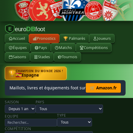
DB
euro
foot
E
Accueil
Pronostics
🏆 Palmarès
Joueurs
Équipes
Pays
Matchs
Compétitions
Saisons
Stades
Tournois
CHAMPION DU MONDE 2026 !
🏆
Espagne
Maillots, livres et équipements foot sur
🛒 Amazon.fr
SAISON
PAYS
TYPE
EQUIPE
COMPÉTITION