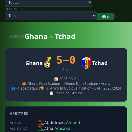
TOURNOI
Filtrer
✕
Ghana – Tchad
← Matchs
5–0
Ghana
Tchad
Aller
📅 2025-03-21
🏟️ Ohene Djan Stadium - Ohene Djan Stadium · Accra
👥 -1 spectateurs
🏆 FIFA World Cup qualification - CAF · 2023/2024
📋 Phase de Groupe
ARBITRES
Abdulrazg
Ahmed
Arbitre
Attia
Amsaad
Assistant 1