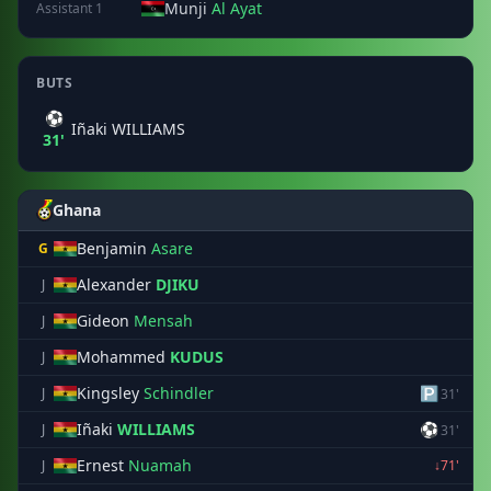
Munji
Al Ayat
Assistant 1
BUTS
⚽
Iñaki WILLIAMS
31'
Ghana
Benjamin
Asare
G
Alexander
DJIKU
J
Gideon
Mensah
J
Mohammed
KUDUS
J
Kingsley
Schindler
🅿
J
31'
Iñaki
WILLIAMS
⚽
J
31'
Ernest
Nuamah
J
↓71'