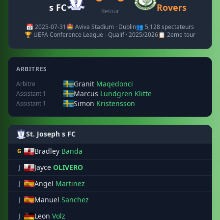
s FC
Rovers
Retour
📅 2025-07-31
🏟️ Aviva Stadium · Dublin
👥 5,128 spectateurs
🏆 UEFA Conference League - Qualif · 2025/2026
📋 2eme tour
ARBITRES
Granit
Maqedonci
Arbitre
Marcus
Lundgren Klitte
Assistant 1
Simon
Kristensson
Assistant 1
St. Joseph s FC
Bradley
Banda
G
Jayce
OLIVERO
J
Angel
Martinez
J
Manuel
Sanchez
J
Leon
Volz
J