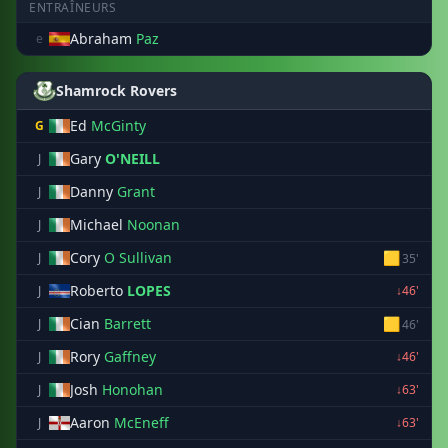
ENTRAÎNEURS
Abraham
Paz
e
Shamrock Rovers
Ed
McGinty
G
Gary
O'NEILL
J
Danny
Grant
J
Michael
Noonan
J
Cory
O Sullivan
🟨
J
35'
Roberto
LOPES
J
↓46'
Cian
Barrett
🟨
J
46'
Rory
Gaffney
J
↓46'
Josh
Honohan
J
↓63'
Aaron
McEneff
J
↓63'