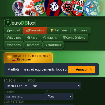
DB
euro
foot
E
Accueil
Pronostics
🏆 Palmarès
Joueurs
Équipes
Pays
Matchs
Compétitions
Saisons
Stades
Tournois
CHAMPION DU MONDE 2026 !
🏆
Espagne
Maillots, livres et équipements foot sur
🛒 Amazon.fr
SAISON
PAYS
TYPE
EQUIPE
COMPÉTITION