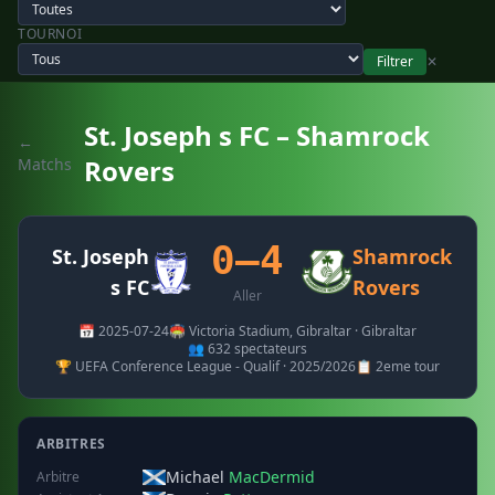
TOURNOI
Filtrer
✕
St. Joseph s FC – Shamrock
←
Rovers
Matchs
0–4
St. Joseph
Shamrock
s FC
Rovers
Aller
📅 2025-07-24
🏟️ Victoria Stadium, Gibraltar · Gibraltar
👥 632 spectateurs
🏆 UEFA Conference League - Qualif · 2025/2026
📋 2eme tour
ARBITRES
Michael
MacDermid
Arbitre