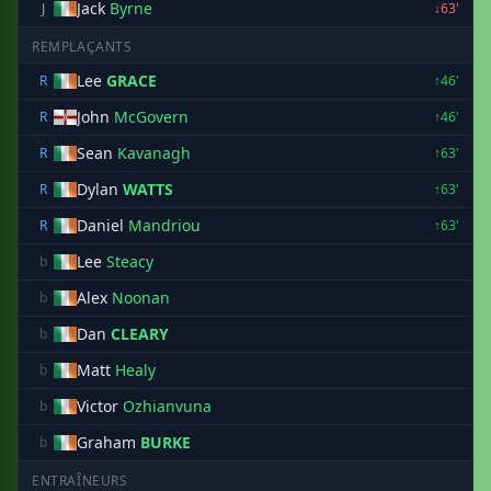
Jack
Byrne
J
↓63'
REMPLAÇANTS
Lee
GRACE
R
↑46'
John
McGovern
R
↑46'
Sean
Kavanagh
R
↑63'
Dylan
WATTS
R
↑63'
Daniel
Mandriou
R
↑63'
Lee
Steacy
b
Alex
Noonan
b
Dan
CLEARY
b
Matt
Healy
b
Victor
Ozhianvuna
b
Graham
BURKE
b
ENTRAÎNEURS