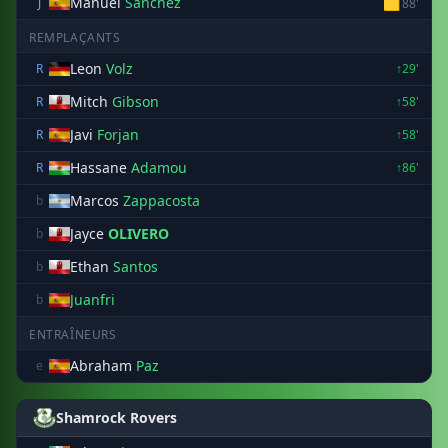
Manuel
Sanchez
🟨
J
88'
REMPLAÇANTS
Leon
Volz
R
↑29'
Mitch
Gibson
R
↑58'
Javi
Forjan
R
↑58'
Hassane
Adamou
R
↑86'
Marcos
Zappacosta
b
Jayce
OLIVERO
b
Ethan
Santos
b
Juanfri
b
ENTRAÎNEURS
Abraham
Paz
e
Shamrock Rovers