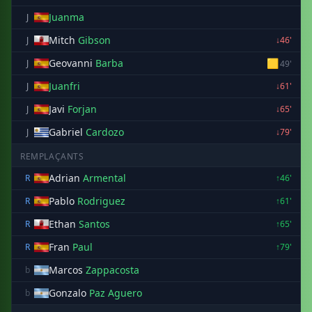
Juanma
J
Mitch
Gibson
J
↓46'
Geovanni
Barba
🟨
J
49'
Juanfri
J
↓61'
Javi
Forjan
J
↓65'
Gabriel
Cardozo
J
↓79'
REMPLAÇANTS
Adrian
Armental
R
↑46'
Pablo
Rodriguez
R
↑61'
Ethan
Santos
R
↑65'
Fran
Paul
R
↑79'
Marcos
Zappacosta
b
Gonzalo
Paz Aguero
b