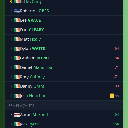
Ed
McGinty
G
Roberto
LOPES
J
Lee
GRACE
J
Dan
CLEARY
J
Matt
Healy
J
Dylan
WATTS
J
↓64'
Graham
BURKE
J
↓64'
Daniel
Mandriou
J
↓71'
Rory
Gaffney
J
↓71'
Danny
Grant
J
↓80'
Josh
Honohan
🟨
J
88'
REMPLAÇANTS
Aaron
McEneff
R
↑64'
Jack
Byrne
R
↑64'