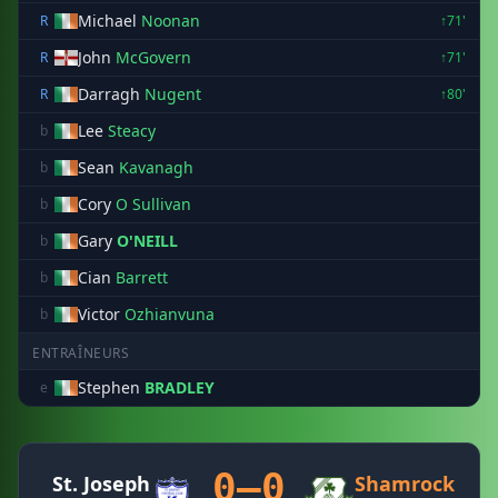
Michael
Noonan
R
↑71'
John
McGovern
R
↑71'
Darragh
Nugent
R
↑80'
Lee
Steacy
b
Sean
Kavanagh
b
Cory
O Sullivan
b
Gary
O'NEILL
b
Cian
Barrett
b
Victor
Ozhianvuna
b
ENTRAÎNEURS
Stephen
BRADLEY
e
0–0
St. Joseph
Shamrock