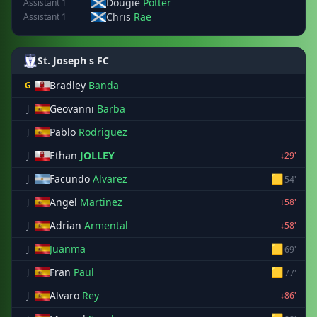
Dougie
Potter
Assistant 1
Chris
Rae
Assistant 1
St. Joseph s FC
Bradley
Banda
G
Geovanni
Barba
J
Pablo
Rodriguez
J
Ethan
JOLLEY
J
↓29'
Facundo
Alvarez
🟨
J
54'
Angel
Martinez
J
↓58'
Adrian
Armental
J
↓58'
Juanma
🟨
J
69'
Fran
Paul
🟨
J
77'
Alvaro
Rey
J
↓86'