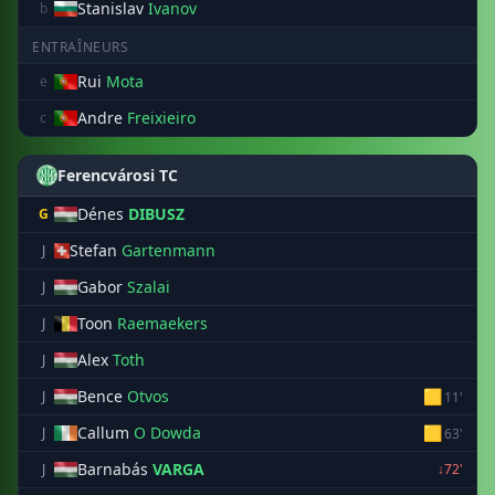
Stanislav
Ivanov
b
ENTRAÎNEURS
Rui
Mota
e
Andre
Freixieiro
c
Ferencvárosi TC
Dénes
DIBUSZ
G
Stefan
Gartenmann
J
Gabor
Szalai
J
Toon
Raemaekers
J
Alex
Toth
J
Bence
Otvos
🟨
J
11'
Callum
O Dowda
🟨
J
63'
Barnabás
VARGA
J
↓72'