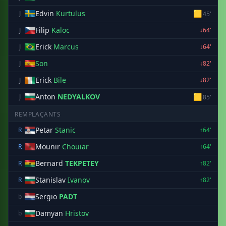
Edvin
Kurtulus
🟨
J
45'
Filip
Kaloc
J
↓64'
Erick
Marcus
J
↓64'
Son
J
↓82'
Erick
Bile
J
↓82'
Anton
NEDYALKOV
🟨
J
85'
REMPLAÇANTS
Petar
Stanic
R
↑64'
Mounir
Chouiar
R
↑64'
Bernard
TEKPETEY
R
↑82'
Stanislav
Ivanov
R
↑82'
Sergio
PADT
b
Damyan
Hristov
b