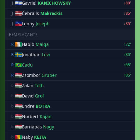
Gavriel
KANICHOWSKY
J
↓80'
Čebrails
Makreckis
J
↓85'
Lenny
Joseph
J
↓85'
REMPLAÇANTS
Habib
Maiga
R
↑72'
Jonathan
Levi
R
↑80'
Cadu
R
↑85'
Zsombor
Gruber
R
↑85'
Zalan
Toth
b
David
Grof
b
Endre
BOTKA
b
Norbert
Kajan
b
Barnabas
Nagy
b
Naby
KEITA
b