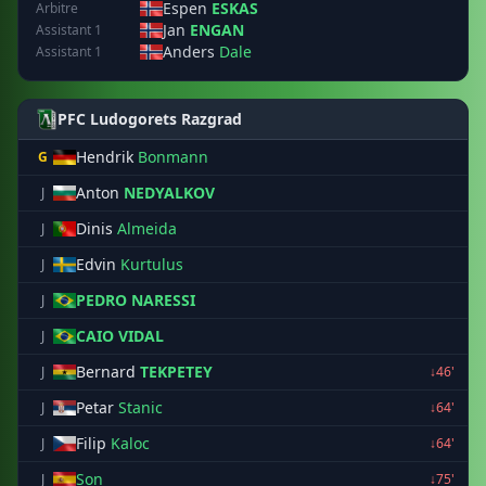
Espen
ESKAS
Arbitre
Jan
ENGAN
Assistant 1
Anders
Dale
Assistant 1
PFC Ludogorets Razgrad
Hendrik
Bonmann
G
Anton
NEDYALKOV
J
Dinis
Almeida
J
Edvin
Kurtulus
J
PEDRO NARESSI
J
CAIO VIDAL
J
Bernard
TEKPETEY
J
↓46'
Petar
Stanic
J
↓64'
Filip
Kaloc
J
↓64'
Son
J
↓75'