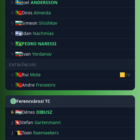
Joel
ANDERSSON
b
Dinis
Almeida
b
Simeon
Shishkov
b
Idan
Nachmias
b
PEDRO NARESSI
b
Ivan
Yordanov
b
ENTRAÎNEURS
Rui
Mota
🟨
e
76'
Andre
Freixieiro
c
Ferencvárosi TC
Dénes
DIBUSZ
G
Stefan
Gartenmann
J
Toon
Raemaekers
J