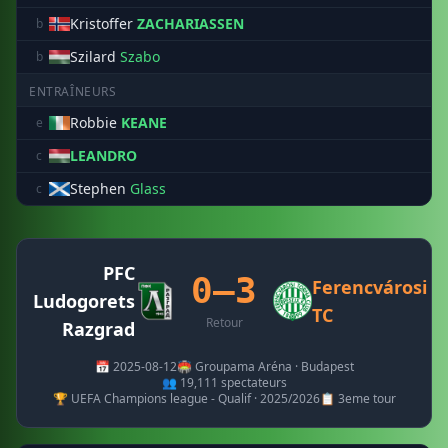
Kristoffer
ZACHARIASSEN
b
Szilard
Szabo
b
ENTRAÎNEURS
Robbie
KEANE
e
LEANDRO
c
Stephen
Glass
c
PFC
0–3
Ferencvárosi
Ludogorets
TC
Retour
Razgrad
📅 2025-08-12
🏟️ Groupama Aréna · Budapest
👥 19,111 spectateurs
🏆 UEFA Champions league - Qualif · 2025/2026
📋 3eme tour