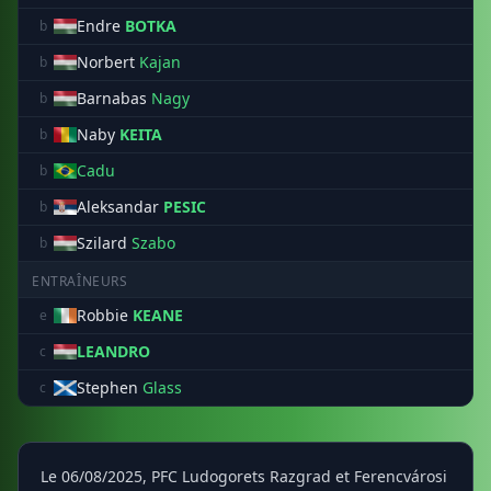
Endre
BOTKA
b
Norbert
Kajan
b
Barnabas
Nagy
b
Naby
KEITA
b
Cadu
b
Aleksandar
PESIC
b
Szilard
Szabo
b
ENTRAÎNEURS
Robbie
KEANE
e
LEANDRO
c
Stephen
Glass
c
Le 06/08/2025, PFC Ludogorets Razgrad et Ferencvárosi