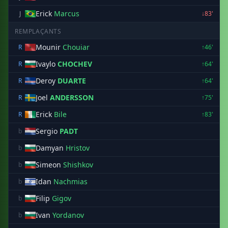
Erick
Marcus
J
↓83'
REMPLAÇANTS
Mounir
Chouiar
R
↑46'
Ivaylo
CHOCHEV
R
↑64'
Deroy
DUARTE
R
↑64'
Joel
ANDERSSON
R
↑75'
Erick
Bile
R
↑83'
Sergio
PADT
b
Damyan
Hristov
b
Simeon
Shishkov
b
Idan
Nachmias
b
Filip
Gigov
b
Ivan
Yordanov
b