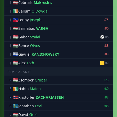
Čebrails
Makreckis
J
Callum
O Dowda
J
Lenny
Joseph
J
↓75'
Barnabás
VARGA
J
↓80'
Gabor
Szalai
⚽
J
86'
Bence
Otvos
J
↓88'
Gavriel
KANICHOWSKY
J
↓88'
Alex
Toth
🟨
J
89'
REMPLAÇANTS
Zsombor
Gruber
R
↑75'
Habib
Maiga
R
↑80'
Kristoffer
ZACHARIASSEN
R
↑88'
Jonathan
Levi
R
↑88'
David
Grof
b