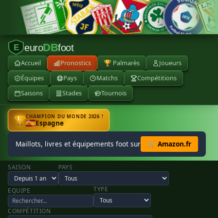
DB
euro
foot
E
Accueil
Pronostics
🏆 Palmarès
Joueurs
Équipes
Pays
Matchs
Compétitions
Saisons
Stades
Tournois
CHAMPION DU MONDE 2026 !
🏆
Espagne
Maillots, livres et équipements foot sur
🛒 Amazon.fr
SAISON
PAYS
TYPE
EQUIPE
COMPÉTITION