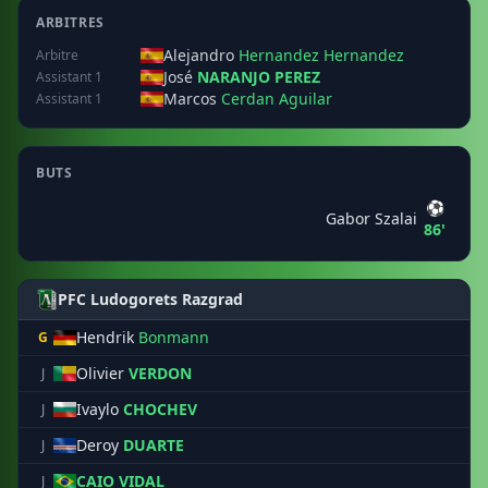
ARBITRES
Alejandro
Hernandez Hernandez
Arbitre
José
NARANJO PEREZ
Assistant 1
Marcos
Cerdan Aguilar
Assistant 1
BUTS
⚽
Gabor Szalai
86'
PFC Ludogorets Razgrad
Hendrik
Bonmann
G
Olivier
VERDON
J
Ivaylo
CHOCHEV
J
Deroy
DUARTE
J
CAIO VIDAL
J