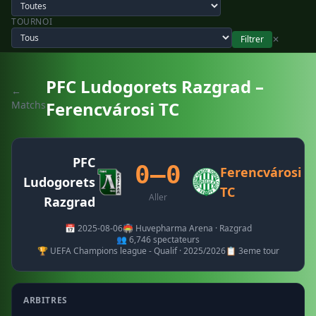
TOURNOI
Filtrer
✕
PFC Ludogorets Razgrad –
←
Ferencvárosi TC
Matchs
PFC
0–0
Ferencvárosi
Ludogorets
TC
Aller
Razgrad
📅 2025-08-06
🏟️ Huvepharma Arena · Razgrad
👥 6,746 spectateurs
🏆 UEFA Champions league - Qualif · 2025/2026
📋 3eme tour
ARBITRES