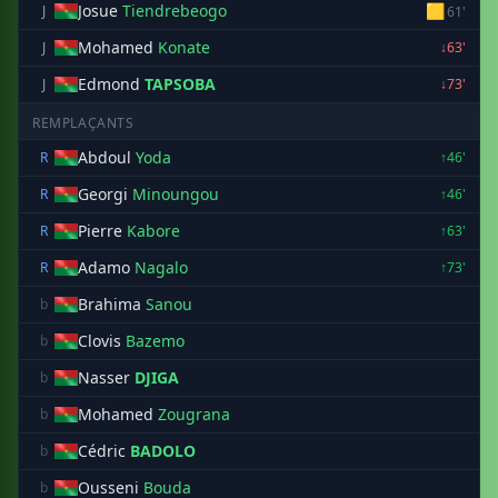
Josue
Tiendrebeogo
🟨
J
61'
Mohamed
Konate
J
↓63'
Edmond
TAPSOBA
J
↓73'
REMPLAÇANTS
Abdoul
Yoda
R
↑46'
Georgi
Minoungou
R
↑46'
Pierre
Kabore
R
↑63'
Adamo
Nagalo
R
↑73'
Brahima
Sanou
b
Clovis
Bazemo
b
Nasser
DJIGA
b
Mohamed
Zougrana
b
Cédric
BADOLO
b
Ousseni
Bouda
b