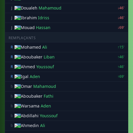
Doualeh
Mahamoud
J
↓46'
Ibrahim
Idriss
J
↓46'
Mouad
Hassan
J
↓69'
REMPLAÇANTS
Mohamed
Ali
R
↑15'
Aboubaker
Liban
R
↑46'
Ahmed
Youssouf
R
↑46'
Igal
Aden
R
↑69'
Omar
Mahamoud
b
Aboubaker
Fathi
b
Warsama
Aden
b
Abdillahi
Youssouf
b
Ahmedin
Ali
b