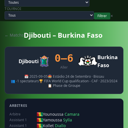
TOURNOI
Filtrer
✕
Djibouti – Burkina Faso
← Matchs
0–6
Burkina
Djibouti
Faso
Aller
📅 2025-09-05
🏟️ Estádio 24 de Setembro · Bissau
👥 -1 spectateurs
🏆 FIFA World Cup qualification - CAF · 2023/2024
📋 Phase de Groupe
ARBITRES
Younoussa
Camara
Arbitre
Yamoussa
Sylla
Assistant 1
Kollet
Diallo
Assistant 1