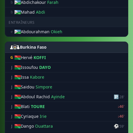
Abdichakour
Farah
b
Mahad
Abdi
b
ENTRAÎNEURS
Abdourahman
Okieh
e
Burkina Faso
Hervé
KOFFI
G
Issoufou
DAYO
J
Issa
Kabore
J
Saidou
Simpore
J
Abdoul Rachid
Ayinde
🅿
J
28'
Blati
TOURE
J
↓46'
Cyriaque
Irie
J
↓46'
Dango
Ouattara
⚽
J
59'