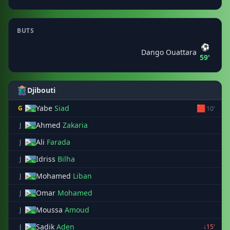
BUTS
⚽
Dango Ouattara
59'
Djibouti
Yabe
Siad
🟥
G
10'
Ahmed
Zakaria
J
Ali
Farada
J
Idriss
Bilha
J
Mohamed
Liban
J
Omar
Mohamed
J
Moussa
Amoud
J
Sadik
Aden
J
↓15'