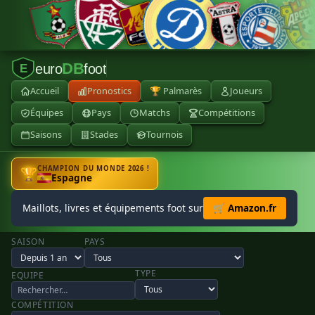
DB
euro
foot
E
Accueil
Pronostics
🏆 Palmarès
Joueurs
Équipes
Pays
Matchs
Compétitions
Saisons
Stades
Tournois
CHAMPION DU MONDE 2026 !
🏆
Espagne
Maillots, livres et équipements foot sur
🛒 Amazon.fr
SAISON
PAYS
TYPE
EQUIPE
COMPÉTITION