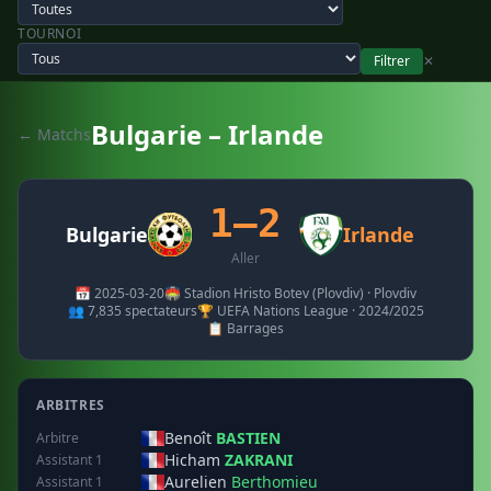
TOURNOI
Filtrer
✕
Bulgarie – Irlande
← Matchs
1–2
Bulgarie
Irlande
Aller
📅 2025-03-20
🏟️ Stadion Hristo Botev (Plovdiv) · Plovdiv
👥 7,835 spectateurs
🏆 UEFA Nations League · 2024/2025
📋 Barrages
ARBITRES
Benoît
BASTIEN
Arbitre
Hicham
ZAKRANI
Assistant 1
Aurelien
Berthomieu
Assistant 1