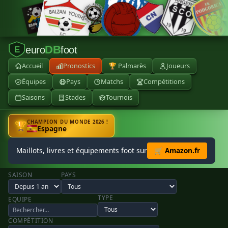
DB
euro
foot
E
Accueil
Pronostics
🏆 Palmarès
Joueurs
Équipes
Pays
Matchs
Compétitions
Saisons
Stades
Tournois
CHAMPION DU MONDE 2026 !
🏆
Espagne
Maillots, livres et équipements foot sur
🛒 Amazon.fr
SAISON
PAYS
TYPE
EQUIPE
COMPÉTITION