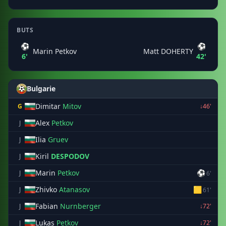
BUTS
⚽
⚽
Marin Petkov
Matt DOHERTY
6'
42'
Bulgarie
Dimitar
Mitov
G
↓46'
Alex
Petkov
J
Ilia
Gruev
J
Kiril
DESPODOV
J
Marin
Petkov
⚽
J
6'
Zhivko
Atanasov
🟨
J
61'
Fabian
Nurnberger
J
↓72'
Lukas
Petkov
J
↓72'