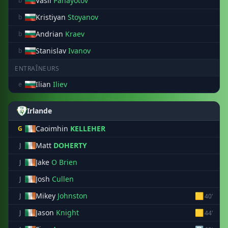
Vasil
Panayotov
b
Kristiyan
Stoyanov
b
Andrian
Kraev
b
Stanislav
Ivanov
b
ENTRAÎNEURS
Ilian
Iliev
e
Irlande
Caoimhin
KELLEHER
G
Matt
DOHERTY
J
Jake
O Brien
J
Josh
Cullen
J
Mikey
Johnston
🟨
J
40'
Jason
Knight
🟨
J
44'