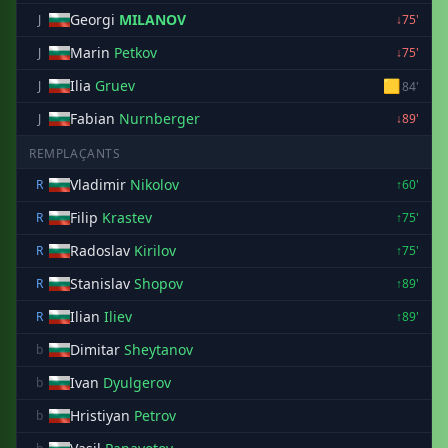
Georgi
MILANOV
J
↓75'
Marin
Petkov
J
↓75'
Ilia
Gruev
🟨
J
84'
Fabian
Nurnberger
J
↓89'
REMPLAÇANTS
Vladimir
Nikolov
R
↑60'
Filip
Krastev
R
↑75'
Radoslav
Kirilov
R
↑75'
Stanislav
Shopov
R
↑89'
Ilian
Iliev
R
↑89'
Dimitar
Sheytanov
b
Ivan
Dyulgerov
b
Hristiyan
Petrov
b