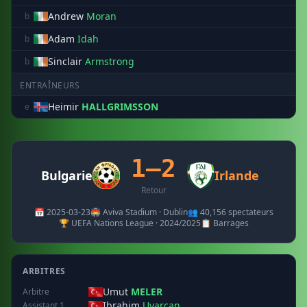
Andrew
Moran
b
Adam
Idah
b
Sinclair
Armstrong
b
ENTRAÎNEURS
Heimir
HALLGRIMSSON
e
1–2
Bulgarie
Irlande
Retour
📅 2025-03-23
🏟️ Aviva Stadium · Dublin
👥 40,156 spectateurs
🏆 UEFA Nations League · 2024/2025
📋 Barrages
ARBITRES
Umut
MELER
Arbitre
Ibrahim
Uyarcan
Assistant 1