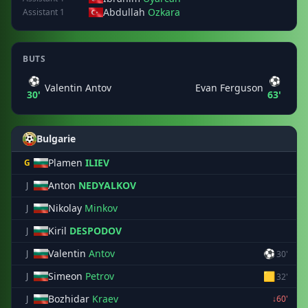
Abdullah
Ozkara
Assistant 1
BUTS
⚽
⚽
Valentin Antov
Evan Ferguson
30'
63'
Bulgarie
Plamen
ILIEV
G
Anton
NEDYALKOV
J
Nikolay
Minkov
J
Kiril
DESPODOV
J
Valentin
Antov
⚽
J
30'
Simeon
Petrov
🟨
J
32'
Bozhidar
Kraev
J
↓60'