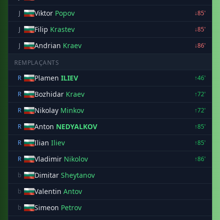
Viktor
Popov
J
↓85'
Filip
Krastev
J
↓85'
Andrian
Kraev
J
↓86'
REMPLAÇANTS
Plamen
ILIEV
R
↑46'
Bozhidar
Kraev
R
↑72'
Nikolay
Minkov
R
↑72'
Anton
NEDYALKOV
R
↑85'
Ilian
Iliev
R
↑85'
Vladimir
Nikolov
R
↑86'
Dimitar
Sheytanov
b
Valentin
Antov
b
Simeon
Petrov
b