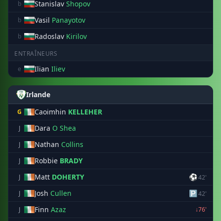
Stanislav
Shopov
b
Vasil
Panayotov
b
Radoslav
Kirilov
b
ENTRAÎNEURS
Ilian
Iliev
e
Irlande
Caoimhin
KELLEHER
G
Dara
O Shea
J
Nathan
Collins
J
Robbie
BRADY
J
Matt
DOHERTY
⚽
J
42'
Josh
Cullen
🅿
J
42'
Finn
Azaz
J
↓76'