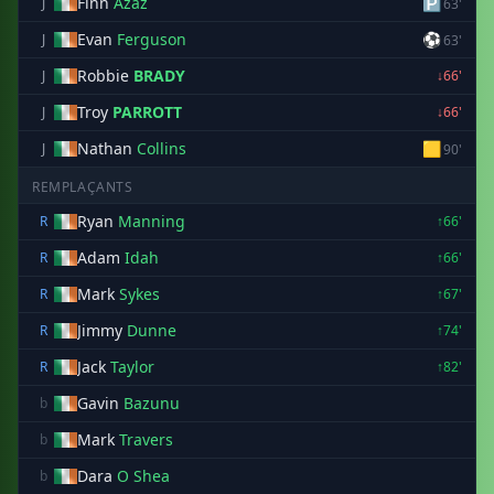
Finn
Azaz
🅿
J
63'
Evan
Ferguson
⚽
J
63'
Robbie
BRADY
J
↓66'
Troy
PARROTT
J
↓66'
Nathan
Collins
🟨
J
90'
REMPLAÇANTS
Ryan
Manning
R
↑66'
Adam
Idah
R
↑66'
Mark
Sykes
R
↑67'
Jimmy
Dunne
R
↑74'
Jack
Taylor
R
↑82'
Gavin
Bazunu
b
Mark
Travers
b
Dara
O Shea
b