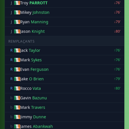
Troy
PARROTT
J
↓76'
Mikey
Johnston
J
↓76'
Ryan
Manning
J
↓79'
Jason
Knight
J
↓80'
REMPLAÇANTS
Jack
Taylor
R
↑76'
Mark
Sykes
R
↑76'
Evan
Ferguson
R
↑76'
Jake
O Brien
R
↑79'
Rocco
Vata
R
↑80'
Gavin
Bazunu
b
Mark
Travers
b
Jimmy
Dunne
b
James
Abankwah
b