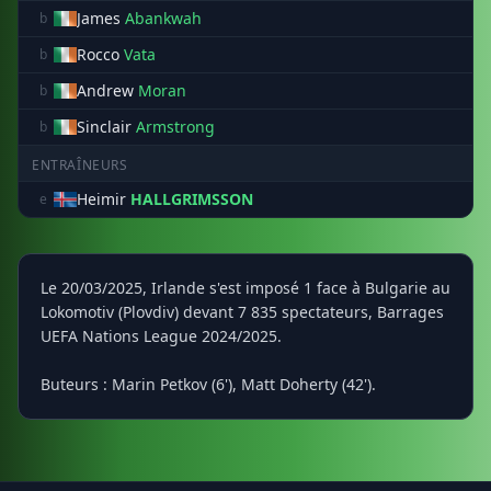
James
Abankwah
b
Rocco
Vata
b
Andrew
Moran
b
Sinclair
Armstrong
b
ENTRAÎNEURS
Heimir
HALLGRIMSSON
e
Le 20/03/2025, Irlande s'est imposé 1 face à Bulgarie au
Lokomotiv (Plovdiv) devant 7 835 spectateurs, Barrages
UEFA Nations League 2024/2025.
Buteurs : Marin Petkov (6'), Matt Doherty (42').