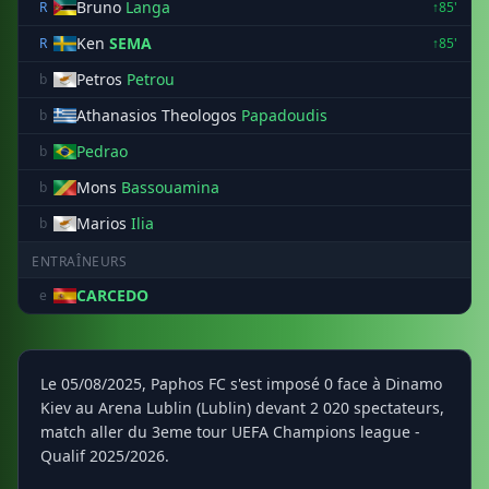
Bruno
Langa
R
↑85'
Ken
SEMA
R
↑85'
Petros
Petrou
b
Athanasios Theologos
Papadoudis
b
Pedrao
b
Mons
Bassouamina
b
Marios
Ilia
b
ENTRAÎNEURS
CARCEDO
e
Le 05/08/2025, Paphos FC s'est imposé 0 face à Dinamo
Kiev au Arena Lublin (Lublin) devant 2 020 spectateurs,
match aller du 3eme tour UEFA Champions league -
Qualif 2025/2026.