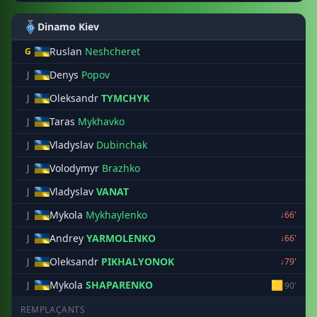
Dinamo Kiev
Ruslan
Neshcheret
G
Denys
Popov
J
Oleksandr
TYMCHYK
J
Taras
Mykhavko
J
Vladyslav
Dubinchak
J
Volodymyr
Brazhko
J
Vladyslav
VANAT
J
Mykola
Mykhaylenko
J
↓66'
Andrey
YARMOLENKO
J
↓66'
Oleksandr
PIKHALYONOK
J
↓79'
Mykola
SHAPARENKO
🟨
J
90'
REMPLAÇANTS