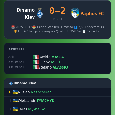
0–2
Dinamo
Paphos FC
Kiev
Retour
📅 2025-08-12
🏟️ Tsirion Stadium · Limassol
👥 7,601 spectateurs
🏆 UEFA Champions league - Qualif · 2025/2026
📋 3eme tour
ARBITRES
Davide
MASSA
Arbitre
Filippo
MELI
Assistant 1
Stefano
ALASSIO
Assistant 1
Dinamo Kiev
Ruslan
Neshcheret
G
Oleksandr
TYMCHYK
J
Taras
Mykhavko
J