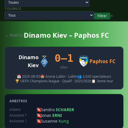
TOURNOI
Filtrer
✕
Dinamo Kiev – Paphos FC
← Matchs
0–1
Dinamo
Paphos FC
Kiev
Aller
📅 2025-08-05
🏟️ Arena Lublin · Lublin
👥 2,020 spectateurs
🏆 UEFA Champions league - Qualif · 2025/2026
📋 3eme tour
ARBITRES
Sandro
SCHARER
Arbitre
Jonas
ERNI
Assistant 1
Susanne
Kung
Assistant 1