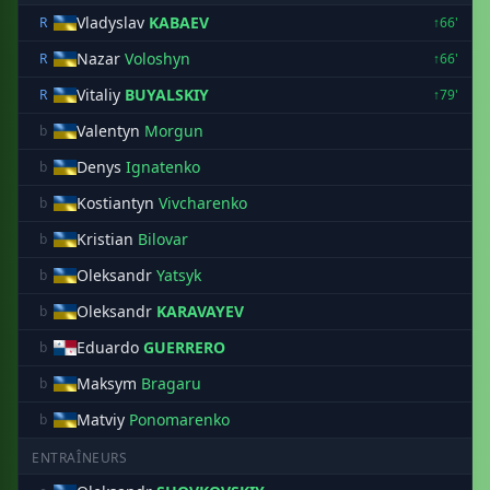
Vladyslav
KABAEV
R
↑66'
Nazar
Voloshyn
R
↑66'
Vitaliy
BUYALSKIY
R
↑79'
Valentyn
Morgun
b
Denys
Ignatenko
b
Kostiantyn
Vivcharenko
b
Kristian
Bilovar
b
Oleksandr
Yatsyk
b
Oleksandr
KARAVAYEV
b
Eduardo
GUERRERO
b
Maksym
Bragaru
b
Matviy
Ponomarenko
b
ENTRAÎNEURS