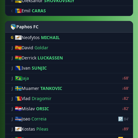
Oleksandr
SHOVKOVSKIY
e
Emil
CARAS
c
Paphos FC
Neofytos
MICHAIL
G
David
Goldar
J
Derrick
LUCKASSEN
J
Ivan
SUNJIC
J
Jaja
J
↓68'
Muamer
TANKOVIC
J
↓68'
Vlad
Dragomir
J
↓82'
Mislav
ORSIC
J
↓82'
Joao
Correia
🅿
J
84'
Kostas
Pileas
J
↓89'