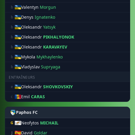
Valentyn
Morgun
b
Denys
Ignatenko
b
Oleksandr
Yatsyk
b
Oleksandr
PIKHALYONOK
b
Oleksandr
KARAVAYEV
b
Mykola
Mykhaylenko
b
Vladyslav
Supryaga
b
ENTRAÎNEURS
Oleksandr
SHOVKOVSKIY
e
Emil
CARAS
c
Paphos FC
Neofytos
MICHAIL
G
David
Goldar
J