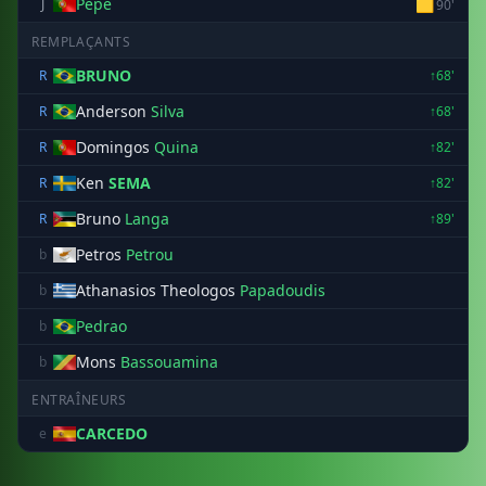
Pepe
🟨
J
90'
REMPLAÇANTS
BRUNO
R
↑68'
Anderson
Silva
R
↑68'
Domingos
Quina
R
↑82'
Ken
SEMA
R
↑82'
Bruno
Langa
R
↑89'
Petros
Petrou
b
Athanasios Theologos
Papadoudis
b
Pedrao
b
Mons
Bassouamina
b
ENTRAÎNEURS
CARCEDO
e