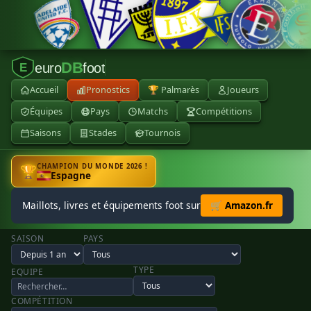
DB
euro
foot
E
Accueil
Pronostics
🏆 Palmarès
Joueurs
Équipes
Pays
Matchs
Compétitions
Saisons
Stades
Tournois
CHAMPION DU MONDE 2026 !
🏆
Espagne
Maillots, livres et équipements foot sur
🛒 Amazon.fr
SAISON
PAYS
TYPE
EQUIPE
COMPÉTITION