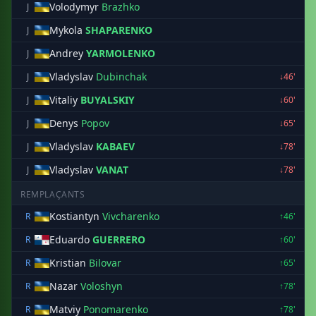
Volodymyr
Brazhko
J
Mykola
SHAPARENKO
J
Andrey
YARMOLENKO
J
Vladyslav
Dubinchak
J
↓46'
Vitaliy
BUYALSKIY
J
↓60'
Denys
Popov
J
↓65'
Vladyslav
KABAEV
J
↓78'
Vladyslav
VANAT
J
↓78'
REMPLAÇANTS
Kostiantyn
Vivcharenko
R
↑46'
Eduardo
GUERRERO
R
↑60'
Kristian
Bilovar
R
↑65'
Nazar
Voloshyn
R
↑78'
Matviy
Ponomarenko
R
↑78'