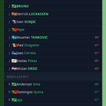
BRUNO
J
Derrick
LUCKASSEN
J
Ivan
SUNJIC
J
Pepe
J
Muamer
TANKOVIC
J
↓60'
Vlad
Dragomir
J
↓67'
Joao
Correia
J
↓67'
Kostas
Pileas
J
↓85'
Mislav
ORSIC
J
↓85'
REMPLAÇANTS
Anderson
Silva
R
↑60'
Domingos
Quina
R
↑67'
Jaja
R
↑67'