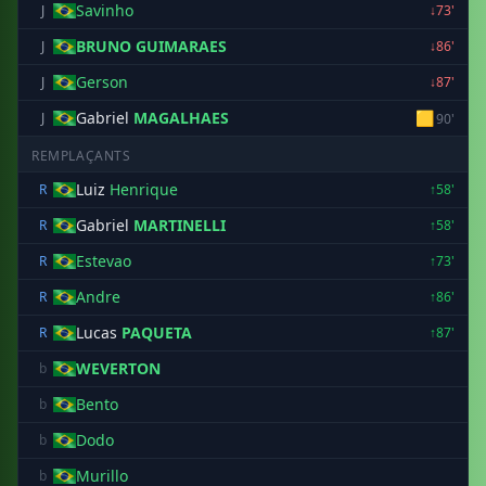
Savinho
J
↓73'
BRUNO GUIMARAES
J
↓86'
Gerson
J
↓87'
Gabriel
MAGALHAES
🟨
J
90'
REMPLAÇANTS
Luiz
Henrique
R
↑58'
Gabriel
MARTINELLI
R
↑58'
Estevao
R
↑73'
Andre
R
↑86'
Lucas
PAQUETA
R
↑87'
WEVERTON
b
Bento
b
Dodo
b
Murillo
b