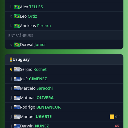
Alex
TELLES
b
Leo
Ortiz
b
Andreas
Pereira
b
ENTRAÎNEURS
Dorival
Junior
e
Uruguay
Sergio
Rochet
G
José
GIMENEZ
J
Marcelo
Saracchi
J
Mathias
OLIVERA
J
Rodrigo
BENTANCUR
J
Manuel
UGARTE
🟨
J
41'
Darwin
NUNEZ
J
↓46'