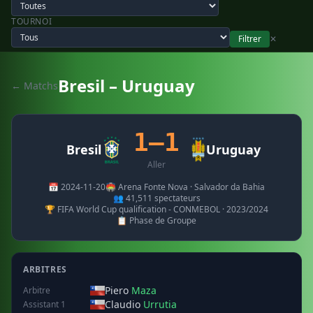
TOURNOI
Filtrer
✕
Bresil – Uruguay
← Matchs
1–1
Bresil
Uruguay
Aller
📅 2024-11-20
🏟️ Arena Fonte Nova · Salvador da Bahia
👥 41,511 spectateurs
🏆 FIFA World Cup qualification - CONMEBOL · 2023/2024
📋 Phase de Groupe
ARBITRES
Piero
Maza
Arbitre
Claudio
Urrutia
Assistant 1