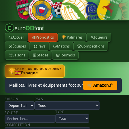
DB
euro
foot
E
Accueil
Pronostics
🏆 Palmarès
Joueurs
Équipes
Pays
Matchs
Compétitions
Saisons
Stades
Tournois
CHAMPION DU MONDE 2026 !
🏆
Espagne
Maillots, livres et équipements foot sur
🛒 Amazon.fr
SAISON
PAYS
TYPE
EQUIPE
COMPÉTITION