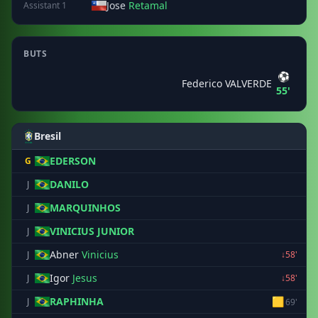
Jose
Retamal
Assistant 1
BUTS
⚽
Federico VALVERDE
55'
Bresil
EDERSON
G
DANILO
J
MARQUINHOS
J
VINICIUS JUNIOR
J
Abner
Vinicius
J
↓58'
Igor
Jesus
J
↓58'
RAPHINHA
🟨
J
69'