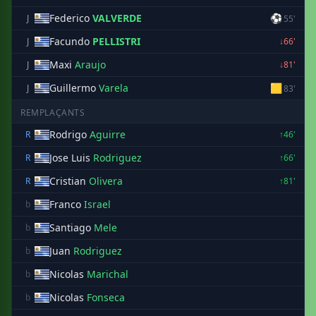
Federico
VALVERDE
⚽
J
55'
Facundo
PELLISTRI
J
↓66'
Maxi
Araujo
J
↓81'
Guillermo
Varela
🟨
J
83'
REMPLAÇANTS
Rodrigo
Aguirre
R
↑46'
Jose Luis
Rodriguez
R
↑66'
Cristian
Olivera
R
↑81'
Franco
Israel
b
Santiago
Mele
b
Juan
Rodriguez
b
Nicolas
Marichal
b
Nicolas
Fonseca
b