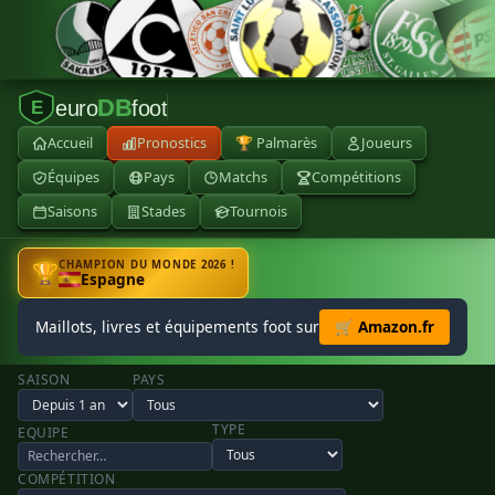
DB
euro
foot
E
Accueil
Pronostics
🏆 Palmarès
Joueurs
Équipes
Pays
Matchs
Compétitions
Saisons
Stades
Tournois
CHAMPION DU MONDE 2026 !
🏆
Espagne
Maillots, livres et équipements foot sur
🛒 Amazon.fr
SAISON
PAYS
TYPE
EQUIPE
COMPÉTITION