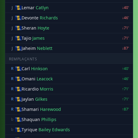
Lemar
Catlyn
J
↓40'
Devonte
Richards
J
↓46'
Sheran
Hoyte
J
↓71'
Tajio
James
J
↓71'
Jaheim
Neblett
J
↓87'
REMPLAÇANTS
Carl
Hinkson
R
↑40'
Omani
Leacock
R
↑46'
Ricardio
Morris
R
↑71'
Jaylan
Gilkes
R
↑71'
Shamari
Harewood
R
↑87'
Shaquan
Phillips
b
Tyrique
Bailey Edwards
b