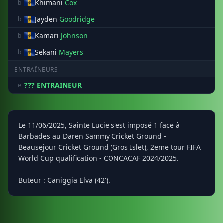
Khimani
Cox
b
Jayden
Goodridge
b
Kamari
Johnson
b
Sekani
Mayers
b
ENTRAÎNEURS
??? ENTRAINEUR
e
Le 11/06/2025, Sainte Lucie s'est imposé 1 face à
Barbades au Daren Sammy Cricket Ground -
Beausejour Cricket Ground (Gros Islet), 2eme tour FIFA
World Cup qualification - CONCACAF 2024/2025.
Buteur : Caniggia Elva (42').