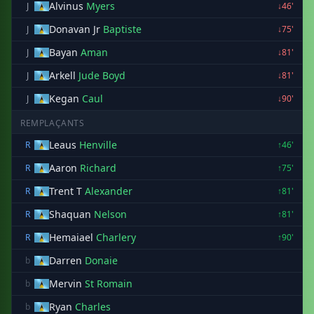
Alvinus
Myers
J
↓46'
Donavan Jr
Baptiste
J
↓75'
Bayan
Aman
J
↓81'
Arkell
Jude Boyd
J
↓81'
Kegan
Caul
J
↓90'
REMPLAÇANTS
Leaus
Henville
R
↑46'
Aaron
Richard
R
↑75'
Trent T
Alexander
R
↑81'
Shaquan
Nelson
R
↑81'
Hemaiael
Charlery
R
↑90'
Darren
Donaie
b
Mervin
St Romain
b
Ryan
Charles
b