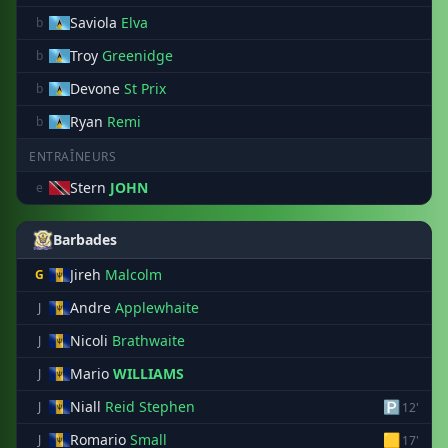
Saviola
Elva
b
Troy
Greenidge
b
Devone
St Prix
b
Ryan
Remi
b
ENTRAÎNEURS
Stern
JOHN
e
Barbades
Jireh
Malcolm
G
Andre
Applewhaite
J
Nicoli
Brathwaite
J
Mario
WILLIAMS
J
Niall
Reid Stephen
🅿
J
12'
Romario
Small
🟨
J
17'