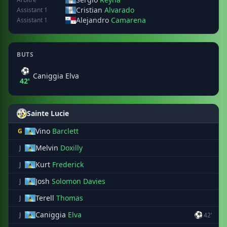
Cristian
Alvarado
Assistant 1
Alejandro
Camarena
Assistant 1
BUTS
⚽
Caniggia Elva
42'
Sainte Lucie
Vino
Barclett
G
Melvin
Doxilly
J
Kurt
Frederick
J
Josh
Solomon Davies
J
Terell
Thomas
J
Caniggia
Elva
⚽
J
42'