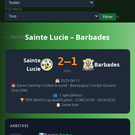
TOURNOI
Filtrer
✕
Sainte Lucie – Barbades
← Matchs
2–1
Sainte
Barbades
Lucie
Aller
📅 2025-06-11
🏟️ Daren Sammy Cricket Ground - Beausejour Cricket Ground ·
Gros Islet
👥 -1 spectateurs
🏆 FIFA World Cup qualification - CONCACAF · 2024/2025
📋 2eme tour
ARBITRES
Sergio
Reyna
Arbitre