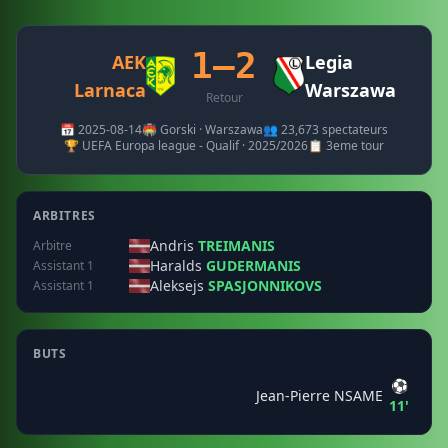
1–2
AEK
Legia
Larnaca
Warszawa
Retour
📅 2025-08-14
🏟️ Gorski · Warszawa
👥 23,673 spectateurs
🏆 UEFA Europa league - Qualif · 2025/2026
📋 3eme tour
ARBITRES
Andris
TREIMANIS
Arbitre
Haralds
GUDERMANIS
Assistant 1
Aleksejs
SPASJONNIKOVS
Assistant 1
BUTS
⚽
Jean-Pierre NSAME
11'