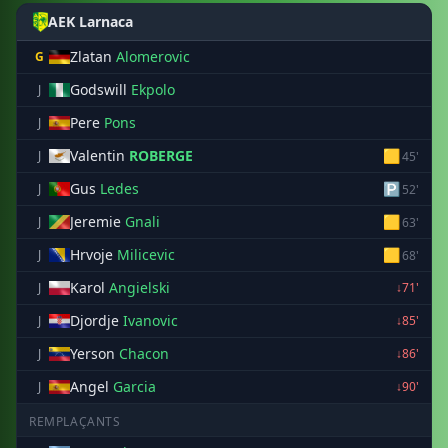
AEK Larnaca
Zlatan
Alomerovic
G
Godswill
Ekpolo
J
Pere
Pons
J
Valentin
ROBERGE
🟨
J
45'
Gus
Ledes
🅿
J
52'
Jeremie
Gnali
🟨
J
63'
Hrvoje
Milicevic
🟨
J
68'
Karol
Angielski
J
↓71'
Djordje
Ivanovic
J
↓85'
Yerson
Chacon
J
↓86'
Angel
Garcia
J
↓90'
REMPLAÇANTS