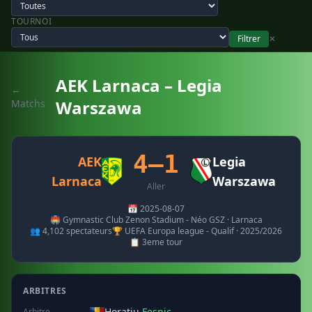
TOURNOI
Filtrer
✕
AEK Larnaca – Legia
←
Warszawa
Matchs
4–1
AEK
Legia
Larnaca
Warszawa
Aller
📅 2025-08-07
🏟️ Gymnastic Club Zenon Stadium - Néo GSZ · Larnaca
👥 4,102 spectateurs
🏆 UEFA Europa league - Qualif · 2025/2026
📋 3eme tour
ARBITRES
Horatiu
Fesnic
Arbitre