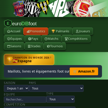
DB
euro
foot
E
Accueil
Pronostics
🏆 Palmarès
Joueurs
Équipes
Pays
Matchs
Compétitions
Saisons
Stades
Tournois
CHAMPION DU MONDE 2026 !
🏆
Espagne
Maillots, livres et équipements foot sur
🛒 Amazon.fr
SAISON
PAYS
TYPE
EQUIPE
COMPÉTITION