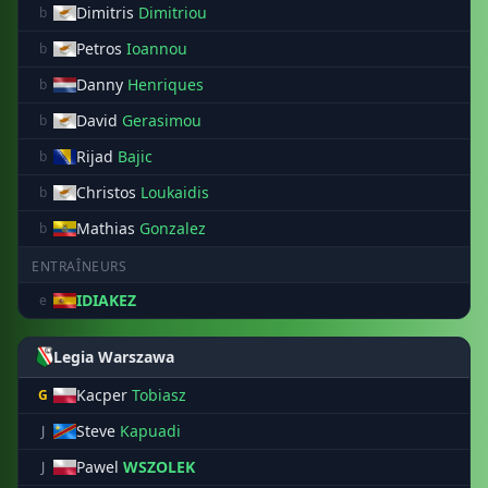
Dimitris
Dimitriou
b
Petros
Ioannou
b
Danny
Henriques
b
David
Gerasimou
b
Rijad
Bajic
b
Christos
Loukaidis
b
Mathias
Gonzalez
b
ENTRAÎNEURS
IDIAKEZ
e
Legia Warszawa
Kacper
Tobiasz
G
Steve
Kapuadi
J
Pawel
WSZOLEK
J