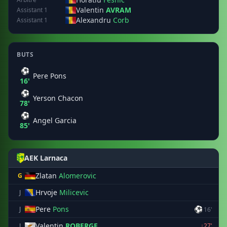
Valentin
AVRAM
Assistant 1
Alexandru
Corb
Assistant 1
BUTS
⚽
Pere Pons
16'
⚽
Yerson Chacon
78'
⚽
Angel Garcia
85'
AEK Larnaca
Zlatan
Alomerovic
G
Hrvoje
Milicevic
J
Pere
Pons
⚽
J
16'
Valentin
ROBERGE
J
↓27'