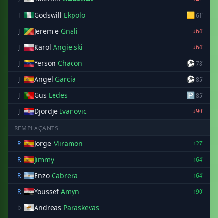
Godswill
Ekpolo
🟨
J
61'
Jeremie
Gnali
J
↓64'
Karol
Angielski
J
↓64'
Yerson
Chacon
⚽
J
78'
Angel
Garcia
⚽
J
85'
Gus
Ledes
🅿
J
85'
Djordje
Ivanovic
J
↓90'
REMPLAÇANTS
Jorge
Miramon
R
↑27'
Jimmy
R
↑64'
Enzo
Cabrera
R
↑64'
Youssef
Amyn
R
↑90'
Andreas
Paraskevas
b