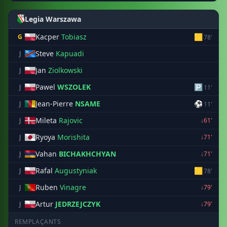
Legia Warszawa
Kacper
Tobiasz
🟨
G
78'
Steve
Kapuadi
J
Jan
Ziolkowski
J
Pawel
WSZOLEK
🅿
J
11'
Jean-Pierre
NSAME
⚽
J
11'
Mileta
Rajovic
J
↓61'
Ryoya
Morishita
J
↓71'
Vahan
BICHAKHCHYAN
J
↓71'
Rafal
Augustyniak
🟨
J
78'
Ruben
Vinagre
J
↓79'
Artur
JEDRZEJCZYK
J
↓79'
REMPLAÇANTS