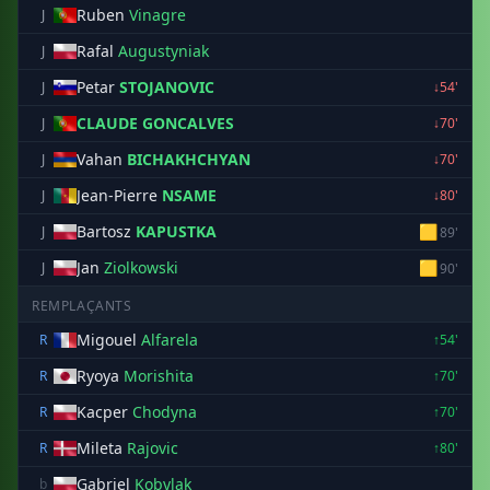
Ruben
Vinagre
J
Rafal
Augustyniak
J
Petar
STOJANOVIC
J
↓54'
CLAUDE GONCALVES
J
↓70'
Vahan
BICHAKHCHYAN
J
↓70'
Jean-Pierre
NSAME
J
↓80'
Bartosz
KAPUSTKA
🟨
J
89'
Jan
Ziolkowski
🟨
J
90'
REMPLAÇANTS
Migouel
Alfarela
R
↑54'
Ryoya
Morishita
R
↑70'
Kacper
Chodyna
R
↑70'
Mileta
Rajovic
R
↑80'
Gabriel
Kobylak
b