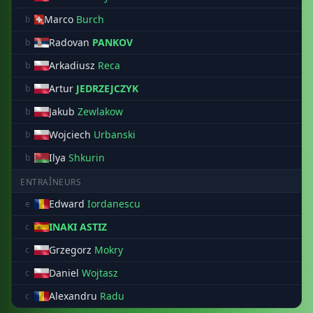
Marco
Burch
b
Radovan
PANKOV
b
Arkadiusz
Reca
b
Artur
JEDRZEJCZYK
b
Jakub
Zewlakow
b
Wojciech
Urbanski
b
Ilya
Shkurin
b
ENTRAÎNEURS
Edward
Iordanescu
e
INAKI ASTIZ
c
Grzegorz
Mokry
c
Daniel
Wojtasz
c
Alexandru
Radu
c