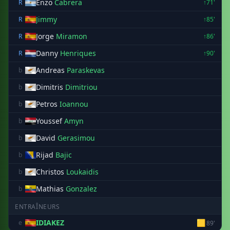
Enzo
Cabrera
R
↑71'
Jimmy
R
↑85'
Jorge
Miramon
R
↑86'
Danny
Henriques
R
↑90'
Andreas
Paraskevas
b
Dimitris
Dimitriou
b
Petros
Ioannou
b
Youssef
Amyn
b
David
Gerasimou
b
Rijad
Bajic
b
Christos
Loukaidis
b
Mathias
Gonzalez
b
ENTRAÎNEURS
IDIAKEZ
🟨
e
89'