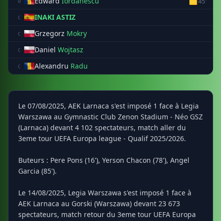
Edward
Iordanescu
🟨
e
45'
INAKI ASTIZ
c
Grzegorz
Mokry
c
Daniel
Wojtasz
c
Alexandru
Radu
c
Le 07/08/2025, AEK Larnaca s'est imposé 1 face à Legia
Warszawa au Gymnastic Club Zenon Stadium - Néo GSZ
(Larnaca) devant 4 102 spectateurs, match aller du
3eme tour UEFA Europa league - Qualif 2025/2026.
Buteurs : Pere Pons (16'), Yerson Chacon (78'), Angel
Garcia (85').
Le 14/08/2025, Legia Warszawa s'est imposé 1 face à
AEK Larnaca au Gorski (Warszawa) devant 23 673
spectateurs, match retour du 3eme tour UEFA Europa