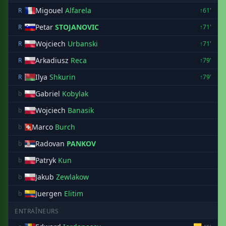
Migouel
Alfarela
R
↑61'
Petar
STOJANOVIC
R
↑71'
Wojciech
Urbanski
R
↑71'
Arkadiusz
Reca
R
↑79'
Ilya
Shkurin
R
↑79'
Gabriel
Kobylak
b
Wojciech
Banasik
b
Marco
Burch
b
Radovan
PANKOV
b
Patryk
Kun
b
Jakub
Zewlakow
b
Juergen
Elitim
b
ENTRAÎNEURS