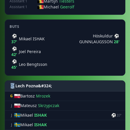
Martijn
Tiesters
Assistant 1
Michael
Geerolf
Assistant 1
BUTS
⚽
Höskuldur
⚽
Mikael ISHAK
37'
GUNNLAUGSSON
28'
⚽
Joel Pereira
42'
⚽
Leo Bengtsson
45'
Lech Pozna&#324;
Bartosz
Mrozek
G
Mateusz
Skrzypczak
J
Mikael
ISHAK
⚽
J
37'
Mikael
ISHAK
J