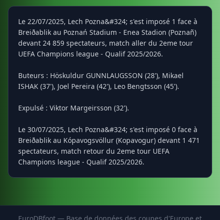
Le 22/07/2025, Lech Pozna&#324; s'est imposé 1 face à
Breiðablik au Poznań Stadium - Enea Stadion (Poznañ)
devant 24 859 spectateurs, match aller du 2eme tour
UEFA Champions league - Qualif 2025/2026.
Buteurs : Höskuldur GUNNLAUGSSON (28'), Mikael
ISHAK (37'), Joel Pereira (42'), Leo Bengtsson (45').
Expulsé : Viktor Margeirsson (32').
Le 30/07/2025, Lech Pozna&#324; s'est imposé 0 face à
Breiðablik au Kópavogsvöllur (Kopavogur) devant 1 471
spectateurs, match retour du 2eme tour UEFA
Champions league - Qualif 2025/2026.
EuroDBfoot — Base de données des coupes d'Europe et