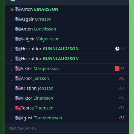
Anton
EINARSSON
G
Asgeir
Orrason
J
Anton
Ludviksson
J
Valgeir
Valgeirsson
J
Höskuldur
GUNNLAUGSSON
⚽
J
28'
Höskuldur
GUNNLAUGSSON
J
Viktor
Margeirsson
🟥
J
32'
Arnor
Jonsson
J
↓46'
Kristinn
Jonsson
J
↓63'
Viktor
Einarsson
J
↓72'
Tobias
Thomsen
J
↓72'
Agust
Thorsteinsson
J
↓78'
REMPLAÇANTS