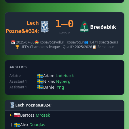
1–0
Lech
Breiðablik
Pozna&#324;
Retour
📅 2025-07-30
🏟️ Kópavogsvöllur · Kopavogur
👥 1,471 spectateurs
🏆 UEFA Champions league - Qualif · 2025/2026
📋 2eme tour
ARBITRES
Adam
Ladeback
Arbitre
Niklas
Nyberg
Assistant 1
Daniel
Yng
Assistant 1
Lech Pozna&#324;
Bartosz
Mrozek
G
Alex
Douglas
J