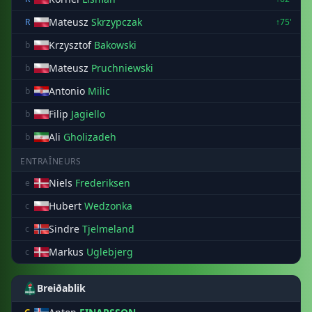
Mateusz
Skrzypczak
R
↑75'
Krzysztof
Bakowski
b
Mateusz
Pruchniewski
b
Antonio
Milic
b
Filip
Jagiello
b
Ali
Gholizadeh
b
ENTRAÎNEURS
Niels
Frederiksen
e
Hubert
Wedzonka
c
Sindre
Tjelmeland
c
Markus
Uglebjerg
c
Breiðablik