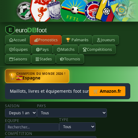
DB
euro
foot
E
Accueil
Pronostics
🏆 Palmarès
Joueurs
Équipes
Pays
Matchs
Compétitions
Saisons
Stades
Tournois
CHAMPION DU MONDE 2026 !
🏆
Espagne
Maillots, livres et équipements foot sur
🛒 Amazon.fr
SAISON
PAYS
TYPE
EQUIPE
COMPÉTITION