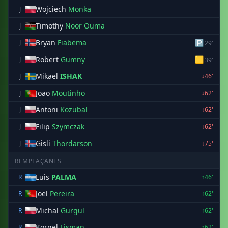
Wojciech
Monka
J
Timothy
Noor Ouma
J
Bryan
Fiabema
🅿
J
29'
Robert
Gumny
🟨
J
39'
Mikael
ISHAK
J
↓46'
Joao
Moutinho
J
↓62'
Antoni
Kozubal
J
↓62'
Filip
Szymczak
J
↓62'
Gisli
Thordarson
J
↓75'
REMPLAÇANTS
Luis
PALMA
R
↑46'
Joel
Pereira
R
↑62'
Michal
Gurgul
R
↑62'
Kornel
Lisman
R
↑62'