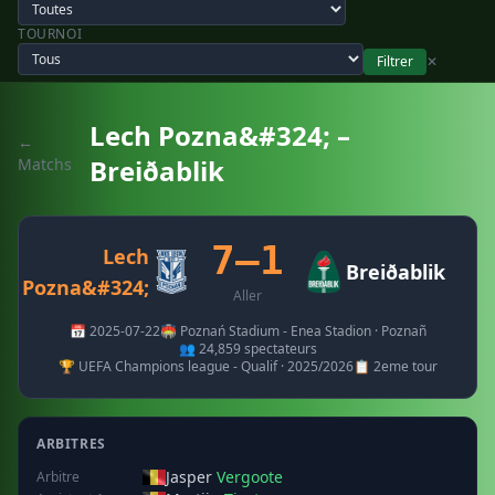
TOURNOI
Filtrer
✕
Lech Pozna&#324; –
←
Breiðablik
Matchs
7–1
Lech
Breiðablik
Pozna&#324;
Aller
📅 2025-07-22
🏟️ Poznań Stadium - Enea Stadion · Poznañ
👥 24,859 spectateurs
🏆 UEFA Champions league - Qualif · 2025/2026
📋 2eme tour
ARBITRES
Jasper
Vergoote
Arbitre