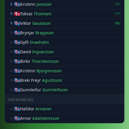
Kristinn
Jonsson
R
↑71'
Tobias
Thomsen
R
↑71'
Viktor
Gautason
R
↑86'
Brynjar
Bragason
b
Gylfi
Snaeholm
b
David
Ingvarsson
b
Birkir
Thorsteinsson
b
Kristinn
Bjorgvinsson
b
Breki Freyr
Agustsson
b
Gunnleifur
Gunnleifsson
b
ENTRAÎNEURS
Halldor
Arnason
e
Arnor
Adalsteinsson
c