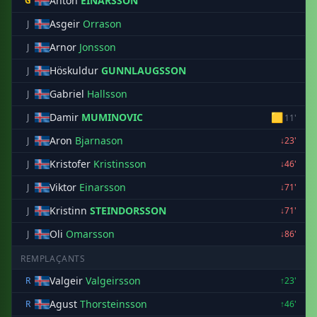
Anton
EINARSSON
G
Asgeir
Orrason
J
Arnor
Jonsson
J
Höskuldur
GUNNLAUGSSON
J
Gabriel
Hallsson
J
Damir
MUMINOVIC
🟨
J
11'
Aron
Bjarnason
J
↓23'
Kristofer
Kristinsson
J
↓46'
Viktor
Einarsson
J
↓71'
Kristinn
STEINDORSSON
J
↓71'
Oli
Omarsson
J
↓86'
REMPLAÇANTS
Valgeir
Valgeirsson
R
↑23'
Agust
Thorsteinsson
R
↑46'