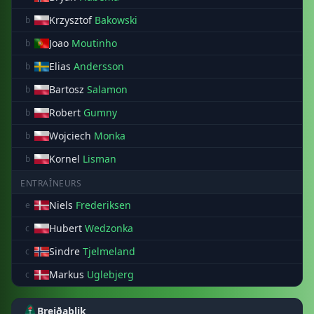
Krzysztof
Bakowski
b
Joao
Moutinho
b
Elias
Andersson
b
Bartosz
Salamon
b
Robert
Gumny
b
Wojciech
Monka
b
Kornel
Lisman
b
ENTRAÎNEURS
Niels
Frederiksen
e
Hubert
Wedzonka
c
Sindre
Tjelmeland
c
Markus
Uglebjerg
c
Breiðablik