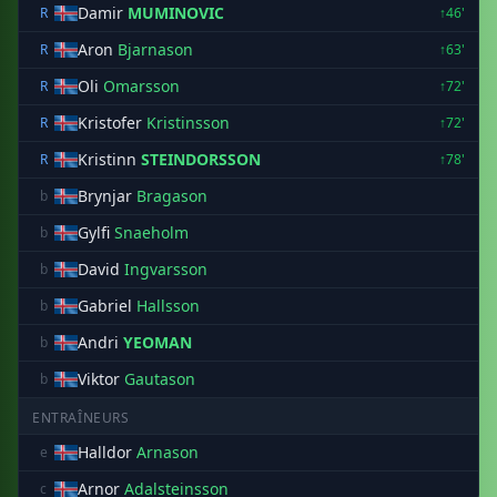
Damir
MUMINOVIC
R
↑46'
Aron
Bjarnason
R
↑63'
Oli
Omarsson
R
↑72'
Kristofer
Kristinsson
R
↑72'
Kristinn
STEINDORSSON
R
↑78'
Brynjar
Bragason
b
Gylfi
Snaeholm
b
David
Ingvarsson
b
Gabriel
Hallsson
b
Andri
YEOMAN
b
Viktor
Gautason
b
ENTRAÎNEURS
Halldor
Arnason
e
Arnor
Adalsteinsson
c