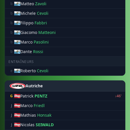
Matteo
Zavoli
b
Michele
Cevoli
b
Filippo
Fabbri
b
Giacomo
Matteoni
b
Marco
Pasolini
b
Dante
Rossi
b
ENTRAÎNEURS
Roberto
Cevoli
e
Autriche
Patrick
PENTZ
G
↓46'
Marco
Friedl
J
Mathias
Honsak
J
Nicolas
SEIWALD
J