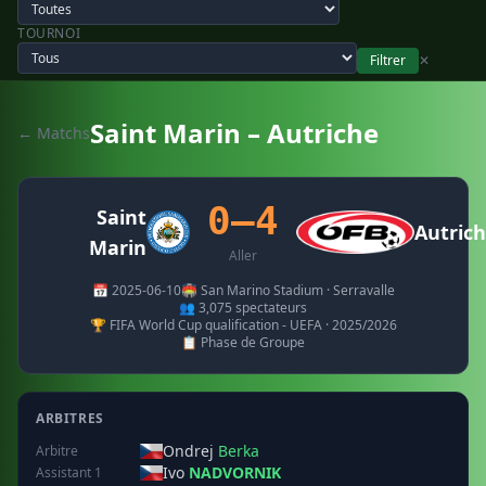
TOURNOI
Filtrer
✕
Saint Marin – Autriche
← Matchs
0–4
Saint
Autric
Marin
Aller
📅 2025-06-10
🏟️ San Marino Stadium · Serravalle
👥 3,075 spectateurs
🏆 FIFA World Cup qualification - UEFA · 2025/2026
📋 Phase de Groupe
ARBITRES
Ondrej
Berka
Arbitre
Ivo
NADVORNIK
Assistant 1