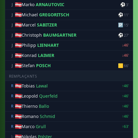
Marko
ARNAUTOVIC
⚽
J
3'
Michael
GREGORITSCH
⚽
J
11'
Marcel
SABITZER
🅿
J
15'
Christoph
BAUMGARTNER
⚽
J
27'
Philipp
LIENHART
J
↓46'
Konrad
LAIMER
J
↓46'
Stefan
POSCH
🟨
J
66'
REMPLAÇANTS
Tobias
Lawal
R
↑46'
Leopold
Querfeld
R
↑46'
Thierno
Ballo
R
↑46'
Romano
Schmid
R
↑46'
Marco
Grull
R
↑63'
Nikolas
Polster
b