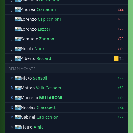
Andrea
Contadini
J
↓22'
Lorenzo
Capicchioni
J
↓63'
Lorenzo
Lazzari
J
↓72'
Samuele
Zannoni
J
↓72'
Nicola
Nanni
J
↓72'
Alberto
Riccardi
🟨
J
74'
REMPLAÇANTS
Nicko
Sensoli
R
↑22'
Matteo
Valli Casadei
R
↑63'
Marcello
MULARONI
R
↑72'
Nicolas
Giacopetti
R
↑72'
Gabriel
Capicchioni
R
↑72'
Pietro
Amici
b