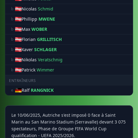
Nicolas
Schmid
b
Phillipp
MWENE
b
Max
WOBER
b
Florian
GRILLITSCH
b
Xaver
SCHLAGER
b
Nikolas
Veratschnig
b
Patrick
Wimmer
b
ENTRAÎNEURS
Ralf
RANGNICK
e
Le 10/06/2025, Autriche s'est imposé 0 face à Saint
Marin au San Marino Stadium (Serravalle) devant 3 075
spectateurs, Phase de Groupe FIFA World Cup
qualification - UEFA 2025/2026.