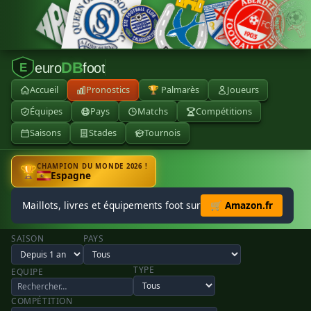
DB
euro
foot
E
Accueil
Pronostics
🏆 Palmarès
Joueurs
Équipes
Pays
Matchs
Compétitions
Saisons
Stades
Tournois
CHAMPION DU MONDE 2026 !
🏆
Espagne
Maillots, livres et équipements foot sur
🛒 Amazon.fr
SAISON
PAYS
TYPE
EQUIPE
COMPÉTITION