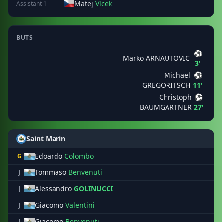
Matej
Vlcek
Assistant 1
BUTS
⚽
Marko ARNAUTOVIC
3'
Michael
⚽
GREGORITSCH
11'
Christoph
⚽
BAUMGARTNER
27'
Saint Marin
Edoardo
Colombo
G
Tommaso
Benvenuti
J
Alessandro
GOLINUCCI
J
Giacomo
Valentini
J
Giacomo
Benvenuti
J