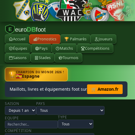
DB
euro
foot
E
Accueil
Pronostics
🏆 Palmarès
Joueurs
Équipes
Pays
Matchs
Compétitions
Saisons
Stades
Tournois
CHAMPION DU MONDE 2026 !
🏆
Espagne
Maillots, livres et équipements foot sur
🛒 Amazon.fr
SAISON
PAYS
TYPE
EQUIPE
COMPÉTITION