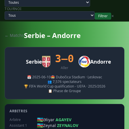
TOURNOI
Filtrer
✕
Serbie – Andorre
← Matchs
3–0
Serbie
Andorre
Aller
📅 2025-06-10
🏟️ Dubočica Stadium · Leskovac
👥 7,576 spectateurs
🏆 FIFA World Cup qualification - UEFA · 2025/2026
📋 Phase de Groupe
ARBITRES
Əliyar
AGAYEV
Arbitre
Zeynal
ZEYNALOV
Assistant 1