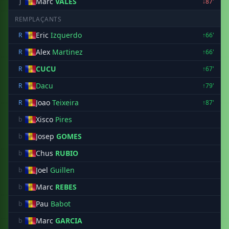
Marc
VALES
J
↓87'
REMPLAÇANTS
Eric
Izquerdo
R
↑66'
Alex
Martinez
R
↑66'
CUCU
R
↑67'
Dacu
R
↑79'
Joao
Teixeira
R
↑87'
Xisco
Pires
b
Josep
GOMES
b
Chus
RUBIO
b
Joel
Guillen
b
Marc
REBES
b
Pau
Babot
b
Marc
GARCIA
b