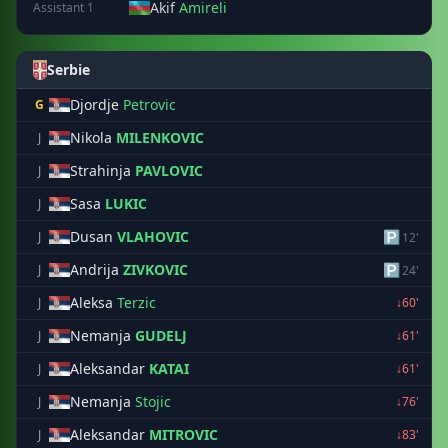
Akif
Amireli
Assistant 1
Serbie
Djordje
Petrovic
G
Nikola
MILENKOVIC
J
Strahinja
PAVLOVIC
J
Sasa
LUKIC
J
Dusan
VLAHOVIC
🅿
J
12'
Andrija
ZIVKOVIC
🅿
J
24'
Aleksa
Terzic
J
↓60'
Nemanja
GUDELJ
J
↓61'
Aleksandar
KATAI
J
↓61'
Nemanja
Stojic
J
↓76'
Aleksandar
MITROVIC
J
↓83'