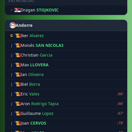
ENTRAÎNEURS
Dragan
STOJKOVIC
e
Andorre
Iker
Alvarez
G
Moisés
SAN NICOLAS
J
Christian
Garcia
J
Max
LLOVERA
J
Ian
Oliveira
J
Biel
Borra
J
Eric
Vales
J
↓66'
Aron
Rodrigo Tapia
J
↓66'
Guillaume
Lopez
J
↓67'
Joan
CERVOS
J
↓79'