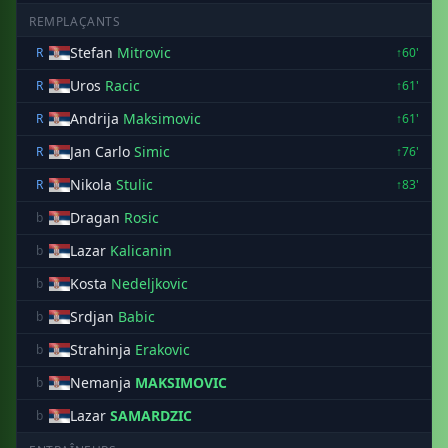
REMPLAÇANTS
Stefan
Mitrovic
R
↑60'
Uros
Racic
R
↑61'
Andrija
Maksimovic
R
↑61'
Jan Carlo
Simic
R
↑76'
Nikola
Stulic
R
↑83'
Dragan
Rosic
b
Lazar
Kalicanin
b
Kosta
Nedeljkovic
b
Srdjan
Babic
b
Strahinja
Erakovic
b
Nemanja
MAKSIMOVIC
b
Lazar
SAMARDZIC
b