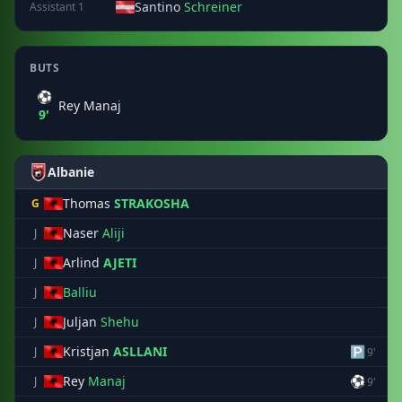
Santino
Schreiner
Assistant 1
BUTS
⚽
Rey Manaj
9'
Albanie
Thomas
STRAKOSHA
G
Naser
Aliji
J
Arlind
AJETI
J
Balliu
J
Juljan
Shehu
J
Kristjan
ASLLANI
🅿
J
9'
Rey
Manaj
⚽
J
9'