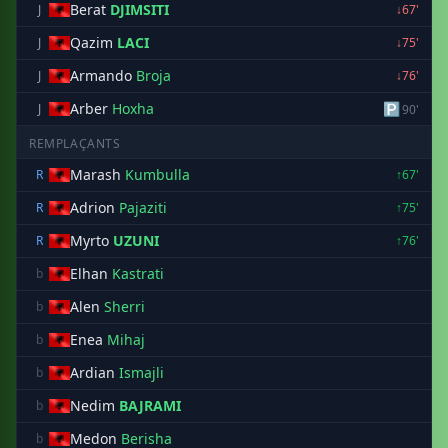
Berat
DJIMSITI
J
↓67'
Qazim
LACI
J
↓75'
Armando
Broja
J
↓76'
Arber
Hoxha
🅿
J
90'
REMPLAÇANTS
Marash
Kumbulla
R
↑67'
Adrion
Pajaziti
R
↑75'
Myrto
UZUNI
R
↑76'
Elhan
Kastrati
b
Alen
Sherri
b
Enea
Mihaj
b
Ardian
Ismajli
b
Nedim
BAJRAMI
b
Medon
Berisha
b