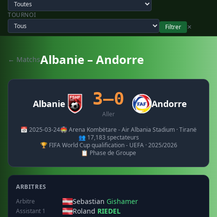
TOURNOI
Filtrer
✕
Albanie – Andorre
← Matchs
3–0
Albanie
Andorre
Aller
📅 2025-03-24
🏟️ Arena Kombëtare - Air Albania Stadium · Tiranë
👥 17,183 spectateurs
🏆 FIFA World Cup qualification - UEFA · 2025/2026
📋 Phase de Groupe
ARBITRES
Sebastian
Gishamer
Arbitre
Roland
RIEDEL
Assistant 1