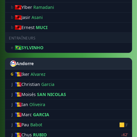
Ylber
Ramadani
b
Jasir
Asani
b
Ernest
MUCI
b
ENTRAÎNEURS
SYLVINHO
e
Andorre
Iker
Alvarez
G
Christian
Garcia
J
Moisés
SAN NICOLAS
J
Ian
Oliveira
J
Marc
GARCIA
J
Pau
Babot
🟨
J
3'
Chus
RUBIO
J
↓62'