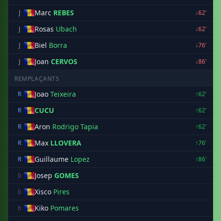
Marc
REBES
J
↓62'
Rosas
Ubach
J
↓62'
Biel
Borra
J
↓76'
Joan
CERVOS
J
↓86'
REMPLAÇANTS
Joao
Teixeira
R
↑62'
CUCU
R
↑62'
Aron
Rodrigo Tapia
R
↑62'
Max
LLOVERA
R
↑76'
Guillaume
Lopez
R
↑86'
Josep
GOMES
b
Xisco
Pires
b
Kiko
Pomares
b