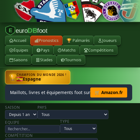
DB
euro
foot
E
Accueil
Pronostics
🏆 Palmarès
Joueurs
Équipes
Pays
Matchs
Compétitions
Saisons
Stades
Tournois
CHAMPION DU MONDE 2026 !
🏆
Espagne
Maillots, livres et équipements foot sur
🛒 Amazon.fr
SAISON
PAYS
TYPE
EQUIPE
COMPÉTITION