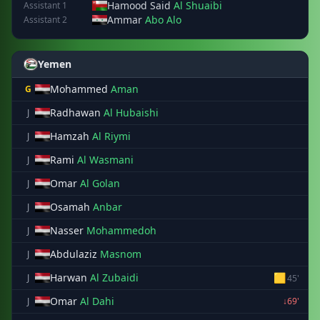
Hamood Said
Al Shuaibi
Assistant 1
Ammar
Abo Alo
Assistant 2
Yemen
Mohammed
Aman
G
Radhawan
Al Hubaishi
J
Hamzah
Al Riymi
J
Rami
Al Wasmani
J
Omar
Al Golan
J
Osamah
Anbar
J
Nasser
Mohammedoh
J
Abdulaziz
Masnom
J
Harwan
Al Zubaidi
🟨
J
45'
Omar
Al Dahi
J
↓69'