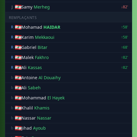
Samy
Merheg
J
↓82'
REMPLAÇANTS
Mohamad
HAIDAR
R
↑58'
Karim
Mekkaoui
R
↑58'
Gabriel
Bitar
R
↑68'
Malek
Fakhro
R
↑82'
Ali
Kassas
R
↑82'
Antoine
Al Douaihy
b
Ali
Sabeh
b
Mohammad
El Hayek
b
Khalil
Khamis
b
Nassar
Nassar
b
Jihad
Ayoub
b