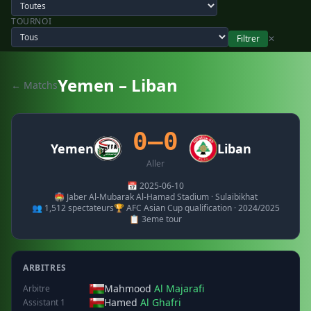
TOURNOI
Filtrer
✕
Yemen – Liban
← Matchs
0–0
Yemen
Liban
Aller
📅 2025-06-10
🏟️ Jaber Al-Mubarak Al-Hamad Stadium · Sulaibikhat
👥 1,512 spectateurs
🏆 AFC Asian Cup qualification · 2024/2025
📋 3eme tour
ARBITRES
Mahmood
Al Majarafi
Arbitre
Hamed
Al Ghafri
Assistant 1