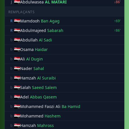
Abdulwasea
AL MATARI
J
↓86'
REMPLAÇANTS
Mamdooh
Ban Agag
R
↑69'
Abdulmajeed
Sabarah
R
↑86'
Abdullah
Al Sadi
b
Osama
Haidar
b
Ali
Al Dugin
b
Nader
Sahal
b
Hamzah
Al Suraibi
b
Salah
Saeed Salem
b
Adel
Abbas Qasem
b
Mohammed Faozi Ali
Ba Hamid
b
Mohammed
Hashem
b
Hamzah
Mahross
b