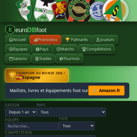
DB
euro
foot
E
Accueil
Pronostics
🏆 Palmarès
Joueurs
Équipes
Pays
Matchs
Compétitions
Saisons
Stades
Tournois
CHAMPION DU MONDE 2026 !
🏆
Espagne
Maillots, livres et équipements foot sur
🛒 Amazon.fr
SAISON
PAYS
TYPE
EQUIPE
COMPÉTITION