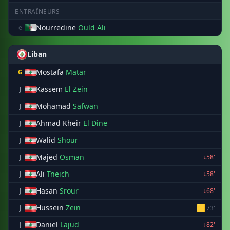
ENTRAÎNEURS
Nourredine
Ould Ali
e
Liban
Mostafa
Matar
G
Kassem
El Zein
J
Mohamad
Safwan
J
Ahmad Kheir
El Dine
J
Walid
Shour
J
Majed
Osman
J
↓58'
Ali
Tneich
J
↓58'
Hasan
Srour
J
↓68'
Hussein
Zein
🟨
J
73'
Daniel
Lajud
J
↓82'