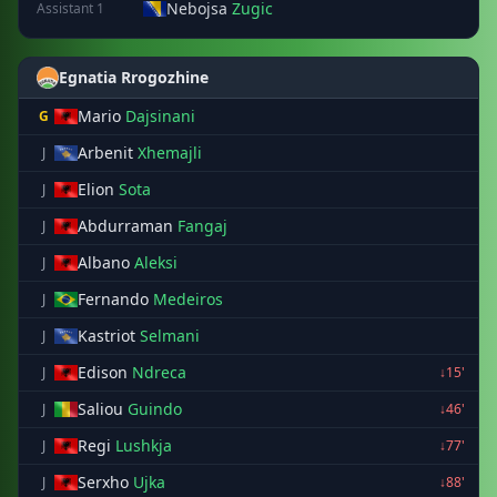
Nebojsa
Zugic
Assistant 1
Egnatia Rrogozhine
Mario
Dajsinani
G
Arbenit
Xhemajli
J
Elion
Sota
J
Abdurraman
Fangaj
J
Albano
Aleksi
J
Fernando
Medeiros
J
Kastriot
Selmani
J
Edison
Ndreca
J
↓15'
Saliou
Guindo
J
↓46'
Regi
Lushkja
J
↓77'
Serxho
Ujka
J
↓88'