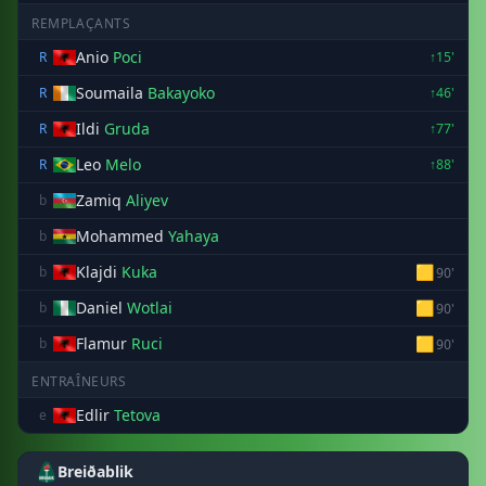
REMPLAÇANTS
Anio
Poci
R
↑15'
Soumaila
Bakayoko
R
↑46'
Ildi
Gruda
R
↑77'
Leo
Melo
R
↑88'
Zamiq
Aliyev
b
Mohammed
Yahaya
b
Klajdi
Kuka
🟨
b
90'
Daniel
Wotlai
🟨
b
90'
Flamur
Ruci
🟨
b
90'
ENTRAÎNEURS
Edlir
Tetova
e
Breiðablik