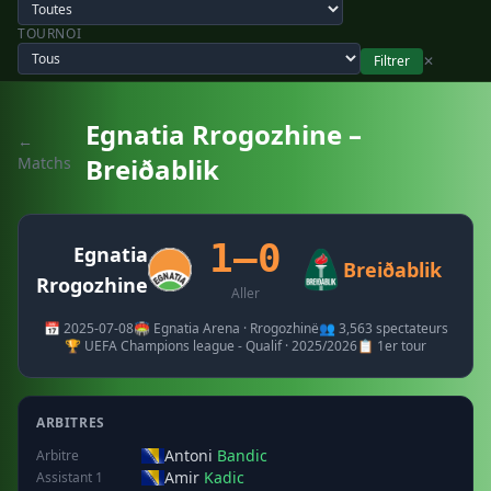
TOURNOI
Filtrer
✕
Egnatia Rrogozhine –
←
Breiðablik
Matchs
1–0
Egnatia
Breiðablik
Rrogozhine
Aller
📅 2025-07-08
🏟️ Egnatia Arena · Rrogozhinë
👥 3,563 spectateurs
🏆 UEFA Champions league - Qualif · 2025/2026
📋 1er tour
ARBITRES
Antoni
Bandic
Arbitre
Amir
Kadic
Assistant 1