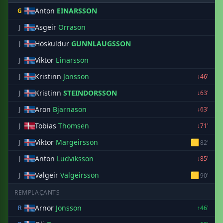
Anton
EINARSSON
G
Asgeir
Orrason
J
Höskuldur
GUNNLAUGSSON
J
Viktor
Einarsson
J
Kristinn
Jonsson
J
↓46'
Kristinn
STEINDORSSON
J
↓63'
Aron
Bjarnason
J
↓63'
Tobias
Thomsen
J
↓71'
Viktor
Margeirsson
🟨
J
82'
Anton
Ludviksson
J
↓85'
Valgeir
Valgeirsson
🟨
J
90'
REMPLAÇANTS
Arnor
Jonsson
R
↑46'