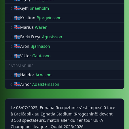
Gylfi
Snaeholm
b
Kristinn
Bjorgvinsson
b
Marius
Waren
b
Breki Freyr
Agustsson
b
Aron
Bjarnason
b
Viktor
Gautason
b
ENTRAÎNEURS
Halldor
Arnason
e
Arnor
Adalsteinsson
c
Le 08/07/2025, Egnatia Rrogozhine s'est imposé 0 face
à Breiðablik au Egnatia Stadium (Rrogozhinë) devant
3 563 spectateurs, match aller du 1er tour UEFA
Champions league - Qualif 2025/2026.