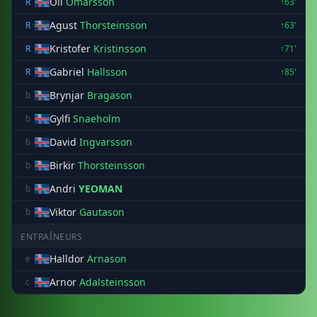
Oli
Omarsson
R
↑63'
Agust
Thorsteinsson
R
↑63'
Kristofer
Kristinsson
R
↑71'
Gabriel
Hallsson
R
↑85'
Brynjar
Bragason
b
Gylfi
Snaeholm
b
David
Ingvarsson
b
Birkir
Thorsteinsson
b
Andri
YEOMAN
b
Viktor
Gautason
b
ENTRAÎNEURS
Halldor
Arnason
e
Arnor
Adalsteinsson
c