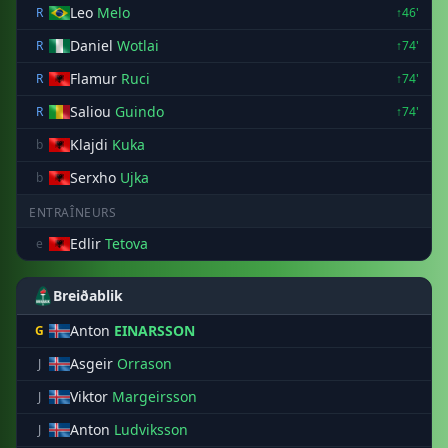
Leo
Melo
R
↑46'
Daniel
Wotlai
R
↑74'
Flamur
Ruci
R
↑74'
Saliou
Guindo
R
↑74'
Klajdi
Kuka
b
Serxho
Ujka
b
ENTRAÎNEURS
Edlir
Tetova
e
Breiðablik
Anton
EINARSSON
G
Asgeir
Orrason
J
Viktor
Margeirsson
J
Anton
Ludviksson
J