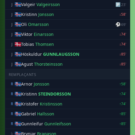
Valgeir
Valgeirsson
🅿
J
23'
Kristinn
Jonsson
J
↓58'
Oli
Omarsson
⚽
J
69'
Viktor
Einarsson
J
↓74'
Tobias
Thomsen
J
↓74'
Höskuldur
GUNNLAUGSSON
J
↓85'
Agust
Thorsteinsson
J
↓85'
REMPLAÇANTS
Arnor
Jonsson
R
↑58'
Kristinn
STEINDORSSON
R
↑74'
Kristofer
Kristinsson
R
↑74'
Gabriel
Hallsson
R
↑85'
Gunnleifur
Gunnleifsson
R
↑85'
Brynjar
Bragason
b