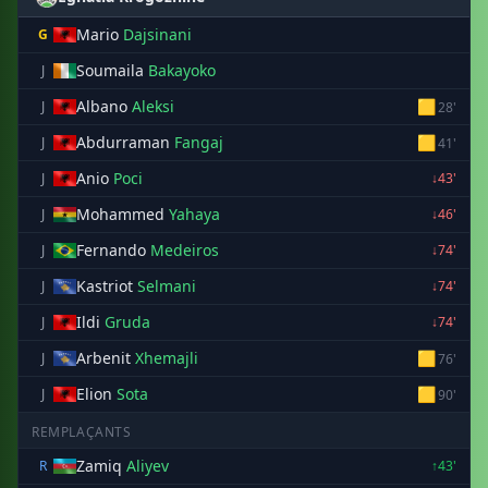
Mario
Dajsinani
G
Soumaila
Bakayoko
J
Albano
Aleksi
🟨
J
28'
Abdurraman
Fangaj
🟨
J
41'
Anio
Poci
J
↓43'
Mohammed
Yahaya
J
↓46'
Fernando
Medeiros
J
↓74'
Kastriot
Selmani
J
↓74'
Ildi
Gruda
J
↓74'
Arbenit
Xhemajli
🟨
J
76'
Elion
Sota
🟨
J
90'
REMPLAÇANTS
Zamiq
Aliyev
R
↑43'