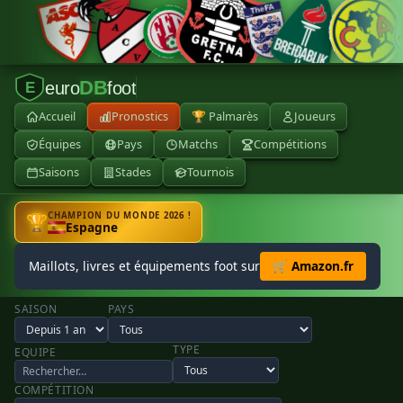
DB
euro
foot
E
Accueil
Pronostics
🏆 Palmarès
Joueurs
Équipes
Pays
Matchs
Compétitions
Saisons
Stades
Tournois
CHAMPION DU MONDE 2026 !
🏆
Espagne
Maillots, livres et équipements foot sur
🛒 Amazon.fr
SAISON
PAYS
TYPE
EQUIPE
COMPÉTITION