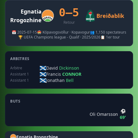
0–5
Egnatia
Breiðablik
Rrogozhine
Retour
📅 2025-07-15
🏟️ Kópavogsvöllur · Kopavogur
👥 1,150 spectateurs
🏆 UEFA Champions league - Qualif · 2025/2026
📋 1er tour
ARBITRES
David
Dickinson
Arbitre
Francis
CONNOR
Assistant 1
Jonathan
Bell
Assistant 1
BUTS
⚽
Oli Omarsson
69'
Egnatia Rrogozhine